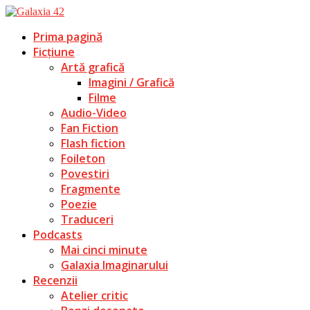
Prima pagină
Ficțiune
Artă grafică
Imagini / Grafică
Filme
Audio-Video
Fan Fiction
Flash fiction
Foileton
Povestiri
Fragmente
Poezie
Traduceri
Podcasts
Mai cinci minute
Galaxia Imaginarului
Recenzii
Atelier critic