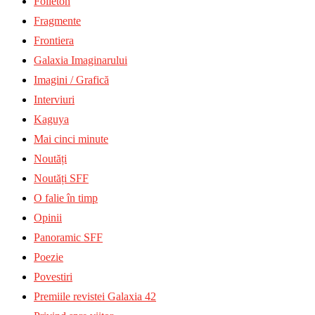
Foileton
Fragmente
Frontiera
Galaxia Imaginarului
Imagini / Grafică
Interviuri
Kaguya
Mai cinci minute
Noutăți
Noutăți SFF
O falie în timp
Opinii
Panoramic SFF
Poezie
Povestiri
Premiile revistei Galaxia 42