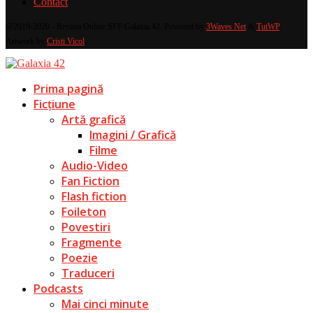
Contact
@2019-2020 - Revista Online SFF Galaxia 42. Powered by
3Waves Net
&
TutWP
.
Artwork by
Cristi Vicol
.
Prima pagină
Ficțiune
Artă grafică
Imagini / Grafică
Filme
Audio-Video
Fan Fiction
Flash fiction
Foileton
Povestiri
Fragmente
Poezie
Traduceri
Podcasts
Mai cinci minute