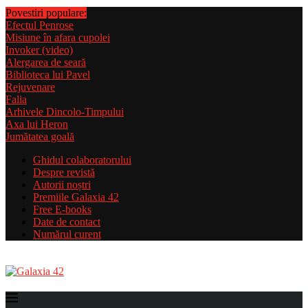
Povestiri populare:
Efectul Penrose
Misiune în afara cupolei
Invoker (video)
Alergarea de seară
Biblioteca lui Pavel
Rejuvenare
Falia
Arhivele Dincolo-Timpului
Axa lui Heron
Jumătatea goală
Ghidul colaboratorului
Despre revistă
Autorii noștri
Premiile Galaxia 42
Free E-books
Date de contact
Numărul curent