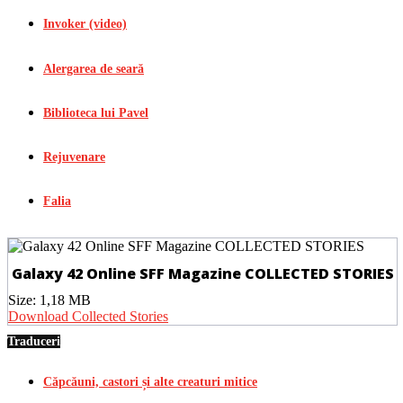
Invoker (video)
Alergarea de seară
Biblioteca lui Pavel
Rejuvenare
Falia
Galaxy 42 Online SFF Magazine COLLECTED STORIES
Size:
1,18 MB
Download Collected Stories
Traduceri
Căpcăuni, castori și alte creaturi mitice