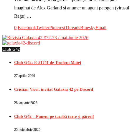
imaginat de Alex Garland și anume: un agent patogen (virusul
Rage) …
0
Facebook
Twitter
Pinterest
Threads
Bluesky
Email
Club G42
Club G42: E-51741 de Teodora Matei
27 aprilie 2026
Cristian Vicol, invitat Galaxia 42 pe Discord
28 ianuarie 2026
Club G42 – Punem pe tarabă texte și păreri!
25 noiembrie 2025