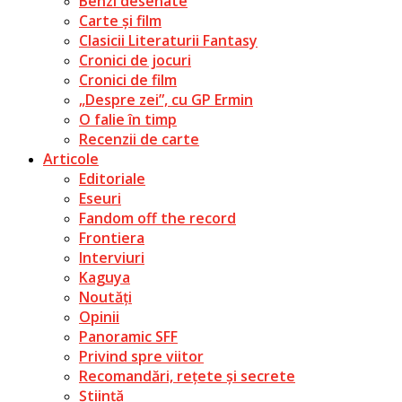
Benzi desenate
Carte și film
Clasicii Literaturii Fantasy
Cronici de jocuri
Cronici de film
„Despre zei”, cu GP Ermin
O falie în timp
Recenzii de carte
Articole
Editoriale
Eseuri
Fandom off the record
Frontiera
Interviuri
Kaguya
Noutăți
Opinii
Panoramic SFF
Privind spre viitor
Recomandări, rețete și secrete
Știință