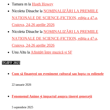
Tamara m
la
Hugh Howey
Nicoleta Dinache
la
NOMINALIZĂRI LA PREMIILE
NAȚIONALE DE SCIENCE-FICTION, ediția a 47-a,
Craiova, 24-26 aprilie 2026
Nicoleta Dinache
la
NOMINALIZĂRI LA PREMIILE
NAȚIONALE DE SCIENCE-FICTION, ediția a 47-a,
Craiova, 24-26 aprilie 2026
Unu Altu
la
Afinități între muzică și SF
TGIFF 2025
Cum să finanțezi un eveniment cultural sau lupta cu eolienele
22 ianuarie 2026
Fenomenul Anime și impactul asupra tinerei generații
5 septembrie 2025