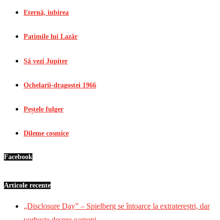
Eternă, iubirea
Patimile lui Lazăr
Să vezi Jupiter
Ochelarii-dragostei 1966
Peștele fulger
Dileme cosmice
Facebook
Articole recente
„Disclosure Day” – Spielberg se întoarce la extratereștri, dar
vorbește despre oameni