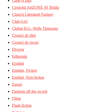
Carte și film
Cenaclul ArtZONE SF Brăila
Clasicii Literaturii Fantasy
Club G42
Clubul H.G. Wells Timișoara
Cronici de film
Cronici de jocuri
Diverse
Editoriale
English
English, Fiction
English, Non-fiction
Eseuri
Fandom off the record
Filme
Flash fiction