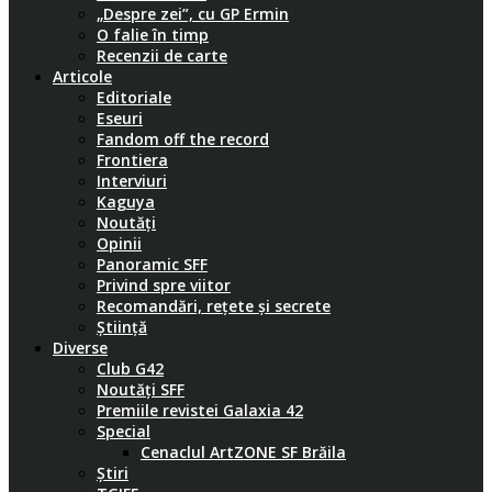
„Despre zei”, cu GP Ermin
O falie în timp
Recenzii de carte
Articole
Editoriale
Eseuri
Fandom off the record
Frontiera
Interviuri
Kaguya
Noutăți
Opinii
Panoramic SFF
Privind spre viitor
Recomandări, rețete și secrete
Știință
Diverse
Club G42
Noutăți SFF
Premiile revistei Galaxia 42
Special
Cenaclul ArtZONE SF Brăila
Știri