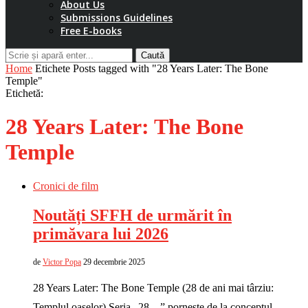
About Us
Submissions Guidelines
Free E-books
Caută
Home
Etichete
Posts tagged with "28 Years Later: The Bone
Temple"
Etichetă:
28 Years Later: The Bone
Temple
Cronici de film
Noutăți SFFH de urmărit în
primăvara lui 2026
de
Victor Popa
29 decembrie 2025
28 Years Later: The Bone Temple (28 de ani mai târziu:
Templul oaselor) Seria „28…” pornește de la conceptul