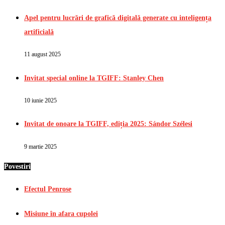
Apel pentru lucrări de grafică digitală generate cu inteligența
artificială
11 august 2025
Invitat special online la TGIFF: Stanley Chen
10 iunie 2025
Invitat de onoare la TGIFF, ediția 2025: Sándor Szélesi
9 martie 2025
Povestiri
Efectul Penrose
Misiune în afara cupolei