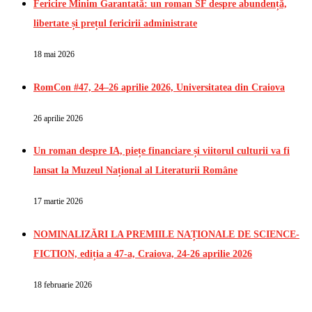
Fericire Minim Garantată: un roman SF despre abundență,
libertate și prețul fericirii administrate
18 mai 2026
RomCon #47, 24–26 aprilie 2026, Universitatea din Craiova
26 aprilie 2026
Un roman despre IA, piețe financiare și viitorul culturii va fi
lansat la Muzeul Național al Literaturii Române
17 martie 2026
NOMINALIZĂRI LA PREMIILE NAȚIONALE DE SCIENCE-
FICTION, ediția a 47-a, Craiova, 24-26 aprilie 2026
18 februarie 2026