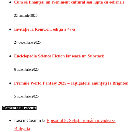
Cum să finanțezi un eveniment cultural sau lupta cu eolienele
22 ianuarie 2026
Invitație la RomCon, ediția a 47-a
24 decembrie 2025
Enciclopedia Science Fiction lansează un Substack
6 noiembrie 2025
Premiile World Fantasy 2025 – câștigătorii anunțați la Brighton
5 noiembrie 2025
Comentarii recente
Lascu Cosmin
la
Episodul 8: Sefiștii români invadează
Bulgaria