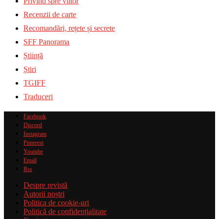
Privind spre viitor
Recenzii de carte
Recomandări, rețete și secrete
SFF Panorama
Știință
Știri
TGIFF
Traduceri
Facebook
Discord
Instagram
Pinterest
Youtube
Email
Rss
Despre revistă
Autorii noștri
Politica de cookie-uri
Politică de confidențialitate