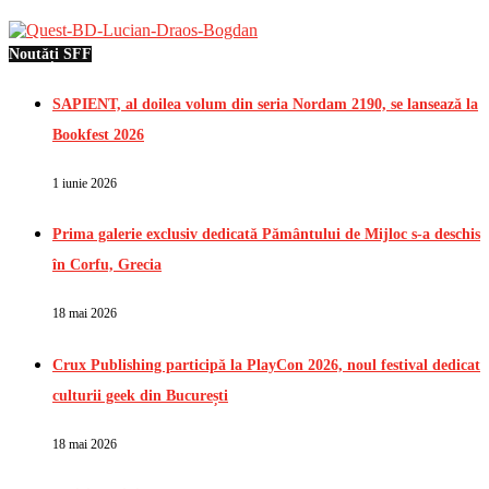
Noutăți SFF
SAPIENT, al doilea volum din seria Nordam 2190, se lansează la
Bookfest 2026
1 iunie 2026
Prima galerie exclusiv dedicată Pământului de Mijloc s-a deschis
în Corfu, Grecia
18 mai 2026
Crux Publishing participă la PlayCon 2026, noul festival dedicat
culturii geek din București
18 mai 2026