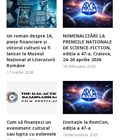
Un roman despre IA,
NOMINALIZĂRI LA
piețe financiare și
PREMIILE NAȚIONALE
viitorul culturii va fi
DE SCIENCE-FICTION,
lansat la Muzeul
ediția a 47-a, Craiova,
Național al Literaturii
24-26 aprilie 2026
Române
18 februarie 2026
17 martie 2026
Cum să finanțezi un
Invitație la RomCon,
eveniment cultural
ediția a 47-a
sau lupta cu eolienele
24 decembrie 2025