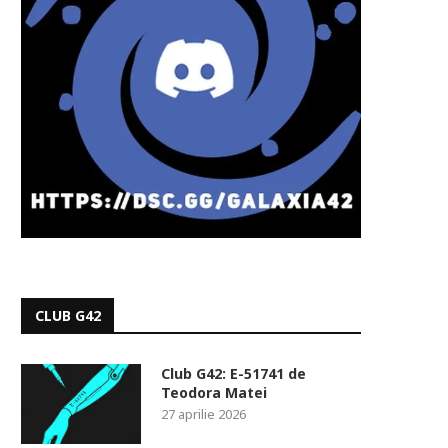
CLUB G42
Club G42: E-51741 de
Teodora Matei
27 aprilie 2026