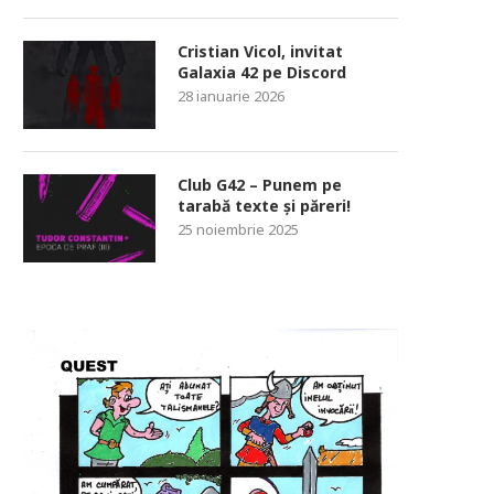
Cristian Vicol, invitat
Galaxia 42 pe Discord
28 ianuarie 2026
Club G42 – Punem pe
tarabă texte și păreri!
25 noiembrie 2025