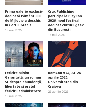
Prima galerie exclusiv
Crux Publishing
dedicată Pământului
participă la PlayCon
de Mijloc s-a deschis
2026, noul festival
în Corfu, Grecia
dedicat culturii geek
din București
18 mai 2026
18 mai 2026
Fericire Minim
RomCon #47, 24–26
Garantată: un roman
aprilie 2026,
SF despre abundență,
Universitatea din
libertate și prețul
Craiova
fericirii administrate
26 aprilie 2026
18 mai 2026