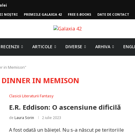
II NOȘTRI
PREMIILE GALAXIA 42
FREE E-BOOKS
DATE DE CONTACT
mpului
RECENZII
ARTICOLE
DIVERSE
ARHIVA
ENGL
ner in Memison"
H DINNER IN MEMISON
Clasicii Literaturii Fantasy
E.R. Eddison: O ascensiune dificilă
de
Laura Sorin
2 iulie 2023
A fost odată un băiețel. Nu s-a născut pe teritoriile