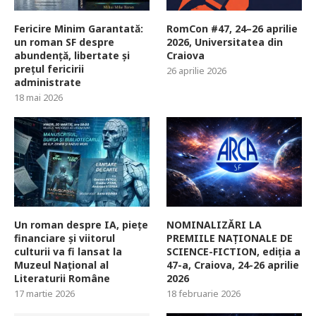
Fericire Minim Garantată:
RomCon #47, 24–26 aprilie
un roman SF despre
2026, Universitatea din
abundență, libertate și
Craiova
prețul fericirii
26 aprilie 2026
administrate
18 mai 2026
Un roman despre IA, piețe
NOMINALIZĂRI LA
financiare și viitorul
PREMIILE NAȚIONALE DE
culturii va fi lansat la
SCIENCE-FICTION, ediția a
Muzeul Național al
47-a, Craiova, 24-26 aprilie
Literaturii Române
2026
17 martie 2026
18 februarie 2026