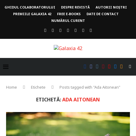
GHIDUL COLABORATORULUI
DESPRE REVISTĂ
AUTORII NOȘTRI
PREMIILE GALAXIA 42
FREE E-BOOKS
DATE DE CONTACT
NUMĂRUL CURENT
Home
Etichete
Posts tagged with "Ada Aitonean"
ETICHETĂ:
ADA AITONEAN