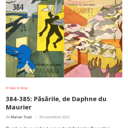
O falie în timp
384-385: Păsările, de Daphne du
Maurier
de
Marian Truță
30 noiembrie 2022