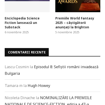
Enciclopedia Science
Premiile World Fantasy
Fiction lansează un
2025 – câștigătorii
Substack
anunțați la Brighton
6 noiembrie 2025
5 noiembrie 2025
COMENTARII RECENTE
Lascu Cosmin
la
Episodul 8: Sefiștii români invadează
Bulgaria
Tamara m
la
Hugh Howey
Nicoleta Dinache
la
NOMINALIZĂRI LA PREMIILE
NAȚIONALE DE SCIENCE-FICTION, ediția a 47-a,