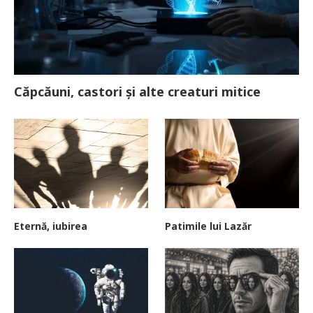
Căpcăuni, castori și alte creaturi mitice
Eternă, iubirea
Patimile lui Lazăr