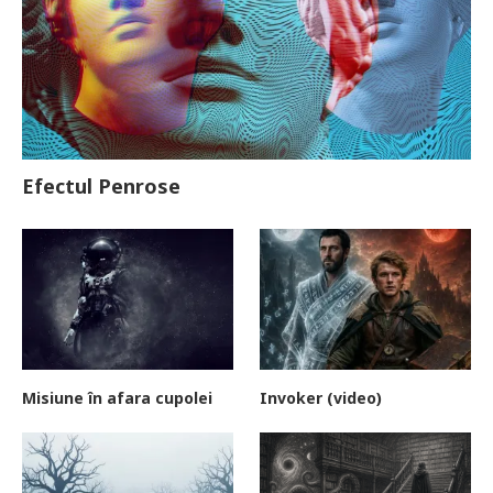
Efectul Penrose
Misiune în afara cupolei
Invoker (video)