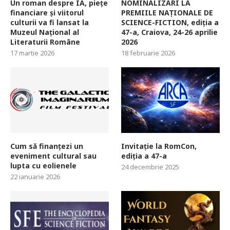
Un roman despre IA, piețe
NOMINALIZĂRI LA
financiare și viitorul
PREMIILE NAȚIONALE DE
culturii va fi lansat la
SCIENCE-FICTION, ediția a
Muzeul Național al
47-a, Craiova, 24-26 aprilie
Literaturii Române
2026
17 martie 2026
18 februarie 2026
Cum să finanțezi un
Invitație la RomCon,
eveniment cultural sau
ediția a 47-a
lupta cu eolienele
24 decembrie 2025
22 ianuarie 2026