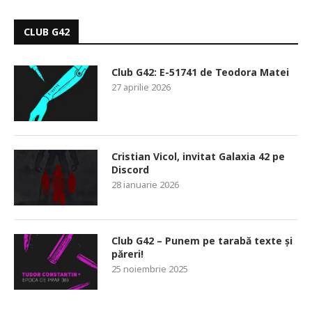
CLUB G42
Club G42: E-51741 de Teodora Matei
27 aprilie 2026
Cristian Vicol, invitat Galaxia 42 pe
Discord
28 ianuarie 2026
Club G42 – Punem pe tarabă texte și
păreri!
25 noiembrie 2025