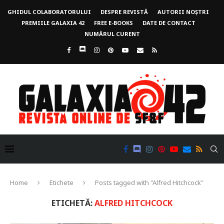
GHIDUL COLABORATORULUI
DESPRE REVISTĂ
AUTORII NOȘTRI
PREMIILE GALAXIA 42
FREE E-BOOKS
DATE DE CONTACT
NUMĂRUL CURENT
Home
Etichete
Posts tagged with "Alfred Hitchcock"
ETICHETĂ:
ALFRED HITCHCOCK