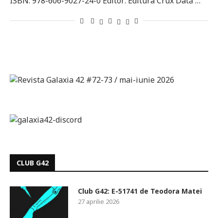
ISBN: 978-606-9027-24-0 Editor: Editura Crux Dată …
CLUB G42
Club G42: E-51741 de Teodora Matei
27 aprilie 2026