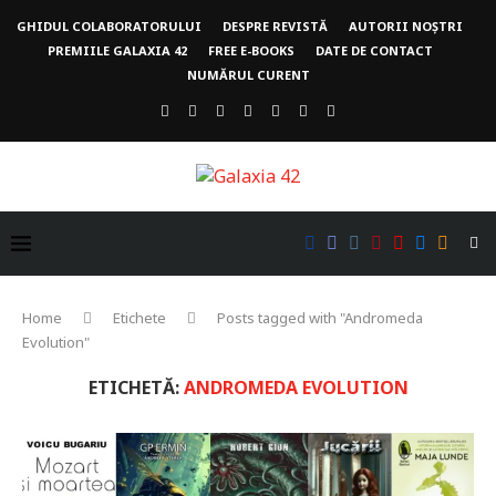
GHIDUL COLABORATORULUI
DESPRE REVISTĂ
AUTORII NOȘTRI
PREMIILE GALAXIA 42
FREE E-BOOKS
DATE DE CONTACT
NUMĂRUL CURENT
Home
Etichete
Posts tagged with "Andromeda
Evolution"
ETICHETĂ:
ANDROMEDA EVOLUTION