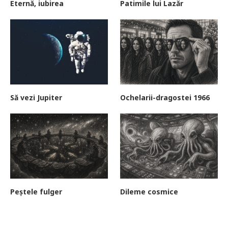
Eternă, iubirea
Patimile lui Lazăr
Să vezi Jupiter
Ochelarii-dragostei 1966
Peștele fulger
Dileme cosmice