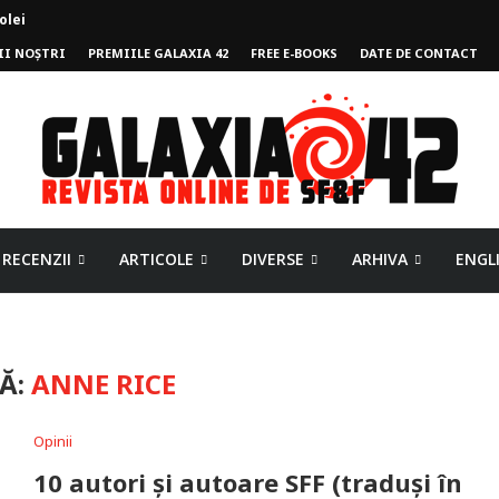
II NOȘTRI
PREMIILE GALAXIA 42
FREE E-BOOKS
DATE DE CONTACT
mpului
RECENZII
ARTICOLE
DIVERSE
ARHIVA
ENGL
Ă:
ANNE RICE
Opinii
10 autori și autoare SFF (traduși în