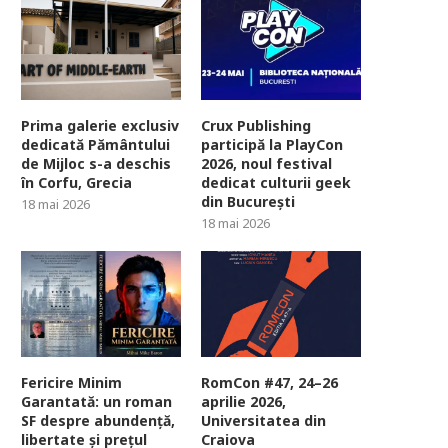
Prima galerie exclusiv
Crux Publishing
dedicată Pământului
participă la PlayCon
de Mijloc s-a deschis
2026, noul festival
în Corfu, Grecia
dedicat culturii geek
din București
18 mai 2026
18 mai 2026
Fericire Minim
RomCon #47, 24–26
Garantată: un roman
aprilie 2026,
SF despre abundență,
Universitatea din
libertate și prețul
Craiova