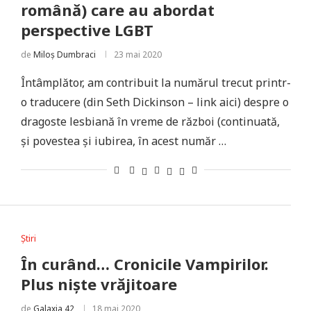
română) care au abordat
perspective LGBT
de
Miloș Dumbraci
23 mai 2020
Întâmplător, am contribuit la numărul trecut printr-
o traducere (din Seth Dickinson – link aici) despre o
dragoste lesbiană în vreme de război (continuată,
și povestea și iubirea, în acest număr …
Știri
În curând… Cronicile Vampirilor.
Plus niște vrăjitoare
de
Galaxia 42
18 mai 2020