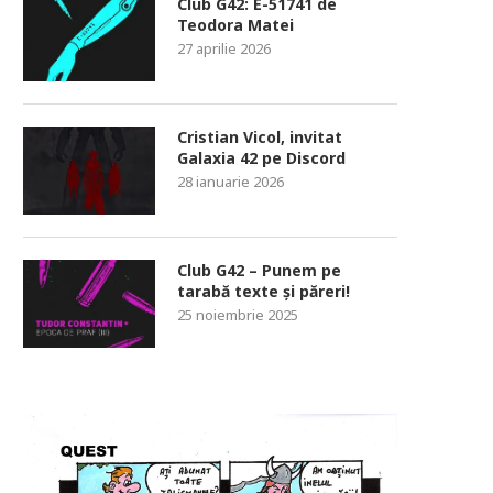
Club G42: E-51741 de
Teodora Matei
27 aprilie 2026
Cristian Vicol, invitat
Galaxia 42 pe Discord
28 ianuarie 2026
Club G42 – Punem pe
tarabă texte și păreri!
25 noiembrie 2025