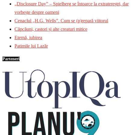
„Disclosure Day” – Spielberg se întoarce la extratereștri, dar
vorbește despre oameni
Cenaclul „H.G. Wells”. Cum se (p)repară viitorul
Căpcăuni, castori și alte creaturi mitice
Eternă, iubirea
Patimile lui Lazăr
Parteneri