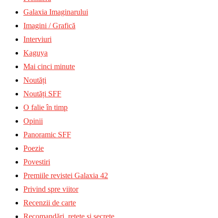
Galaxia Imaginarului
Imagini / Grafică
Interviuri
Kaguya
Mai cinci minute
Noutăți
Noutăți SFF
O falie în timp
Opinii
Panoramic SFF
Poezie
Povestiri
Premiile revistei Galaxia 42
Privind spre viitor
Recenzii de carte
Recomandări, rețete și secrete