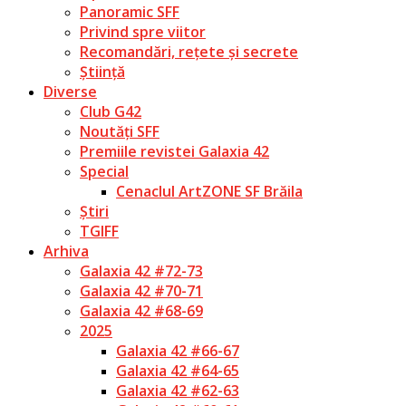
Panoramic SFF
Privind spre viitor
Recomandări, rețete și secrete
Știință
Diverse
Club G42
Noutăți SFF
Premiile revistei Galaxia 42
Special
Cenaclul ArtZONE SF Brăila
Știri
TGIFF
Arhiva
Galaxia 42 #72-73
Galaxia 42 #70-71
Galaxia 42 #68-69
2025
Galaxia 42 #66-67
Galaxia 42 #64-65
Galaxia 42 #62-63