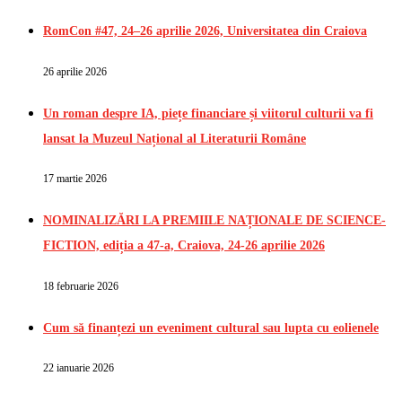
RomCon #47, 24–26 aprilie 2026, Universitatea din Craiova
26 aprilie 2026
Un roman despre IA, piețe financiare și viitorul culturii va fi
lansat la Muzeul Național al Literaturii Române
17 martie 2026
NOMINALIZĂRI LA PREMIILE NAȚIONALE DE SCIENCE-
FICTION, ediția a 47-a, Craiova, 24-26 aprilie 2026
18 februarie 2026
Cum să finanțezi un eveniment cultural sau lupta cu eolienele
22 ianuarie 2026