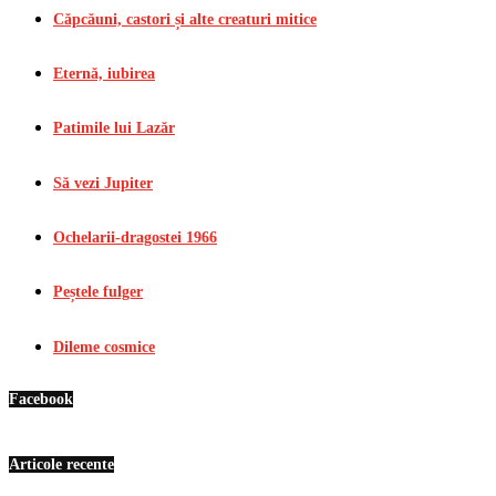
Căpcăuni, castori și alte creaturi mitice
Eternă, iubirea
Patimile lui Lazăr
Să vezi Jupiter
Ochelarii-dragostei 1966
Peștele fulger
Dileme cosmice
Facebook
Articole recente