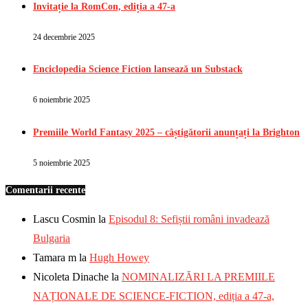
Invitație la RomCon, ediția a 47-a
24 decembrie 2025
Enciclopedia Science Fiction lansează un Substack
6 noiembrie 2025
Premiile World Fantasy 2025 – câștigătorii anunțați la Brighton
5 noiembrie 2025
Comentarii recente
Lascu Cosmin
la
Episodul 8: Sefiștii români invadează
Bulgaria
Tamara m
la
Hugh Howey
Nicoleta Dinache
la
NOMINALIZĂRI LA PREMIILE
NAȚIONALE DE SCIENCE-FICTION, ediția a 47-a,