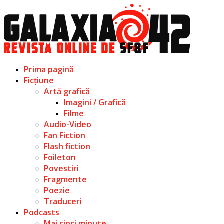
Prima pagină
Ficțiune
Artă grafică
Imagini / Grafică
Filme
Audio-Video
Fan Fiction
Flash fiction
Foileton
Povestiri
Fragmente
Poezie
Traduceri
Podcasts
Mai cinci minute