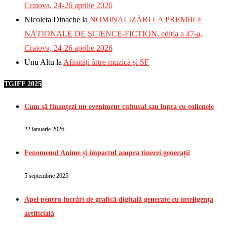
Craiova, 24-26 aprilie 2026
Nicoleta Dinache
la
NOMINALIZĂRI LA PREMIILE
NAȚIONALE DE SCIENCE-FICTION, ediția a 47-a,
Craiova, 24-26 aprilie 2026
Unu Altu
la
Afinități între muzică și SF
TGIFF 2025
Cum să finanțezi un eveniment cultural sau lupta cu eolienele
22 ianuarie 2026
Fenomenul Anime și impactul asupra tinerei generații
5 septembrie 2025
Apel pentru lucrări de grafică digitală generate cu inteligența
artificială