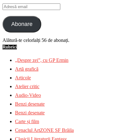
Adresă
email
Abonare
Alătură-te celorlalți 56 de abonați.
Rubrici
„Despre zei”, cu GP Ermin
Artă grafică
Articole
Atelier critic
Audio-Video
Benzi desenate
Benzi desenate
Carte și film
Cenaclul ArtZONE SF Brăila
Clasicii Literaturii Fantasy