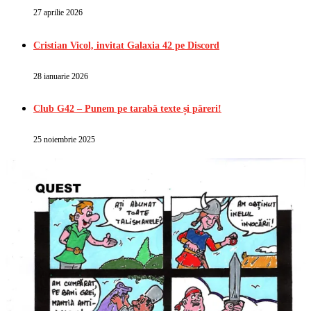
27 aprilie 2026
Cristian Vicol, invitat Galaxia 42 pe Discord
28 ianuarie 2026
Club G42 – Punem pe tarabă texte și păreri!
25 noiembrie 2025