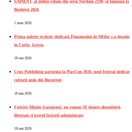
SAPIENT, al doilea volum din seria Nordam 2190, se lansează la
Bookfest 2026
1 iunie 2026
Prima galerie exclusiv dedicată Pământului de Mijloc s-a deschis
în Corfu, Grecia
18 mai 2026
Crux Publishing participă la PlayCon 2026, noul festival dedicat
culturii geek din București
18 mai 2026
Fericire Minim Garantată: un roman SF despre abundență,
libertate și prețul fericirii administrate
18 mai 2026