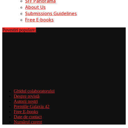
SFF Panorama
About Us
Submissions Guidelines
Free E-books
Povestiri populare:
Ghidul colaboratorului
Despre revistă
Autorii noștri
Premiile Galaxia 42
Free E-books
Date de contact
Numărul curent