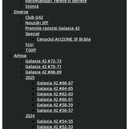
Recomandări, rețete și secrete
Știință
Diverse
Club G42
Noutăți SFF
Premiile revistei Galaxia 42
Special
Cenaclul ArtZONE SF Brăila
Știri
TGIFF
Arhiva
Galaxia 42 #72-73
Galaxia 42 #70-71
Galaxia 42 #68-69
2025
Galaxia 42 #66-67
Galaxia 42 #64-65
Galaxia 42 #62-63
Galaxia 42 #60-61
Galaxia 42 #58-59
Galaxia 42 #56-57
2024
Galaxia 42 #54-55
Galaxia 42 #52-53