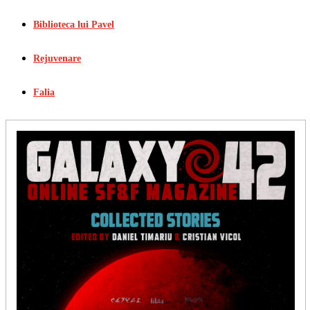
Biblioteca lui Pavel
Rejuvenare
Falia