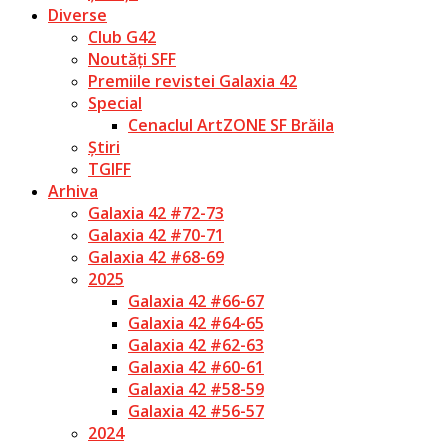
Diverse
Club G42
Noutăți SFF
Premiile revistei Galaxia 42
Special
Cenaclul ArtZONE SF Brăila
Știri
TGIFF
Arhiva
Galaxia 42 #72-73
Galaxia 42 #70-71
Galaxia 42 #68-69
2025
Galaxia 42 #66-67
Galaxia 42 #64-65
Galaxia 42 #62-63
Galaxia 42 #60-61
Galaxia 42 #58-59
Galaxia 42 #56-57
2024