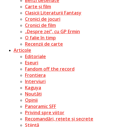
Benzi desenate
Carte și film
Clasicii Literaturii Fantasy
Cronici de jocuri
Cronici de film
„Despre zei”, cu GP Ermin
O falie în timp
Recenzii de carte
Articole
Editoriale
Eseuri
Fandom off the record
Frontiera
Interviuri
Kaguya
Noutăți
Opinii
Panoramic SFF
Privind spre viitor
Recomandări, rețete și secrete
Știință