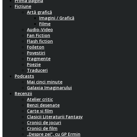
Prima pagină
Ficțiune
Artă grafică
Imagini / Grafică
Filme
Audio-Video
Fan Fiction
Flash fiction
Foileton
Povestiri
Fragmente
Poezie
Traduceri
Podcasts
Mai cinci minute
Galaxia Imaginarului
Recenzii
Atelier critic
Benzi desenate
Carte și film
Clasicii Literaturii Fantasy
Cronici de jocuri
Cronici de film
„Despre zei”, cu GP Ermin