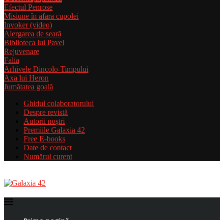
Efectul Penrose
Misiune în afara cupolei
Invoker (video)
Alergarea de seară
Biblioteca lui Pavel
Rejuvenare
Falia
Arhivele Dincolo-Timpului
Axa lui Heron
Jumătatea goală
Ghidul colaboratorului
Despre revistă
Autorii noștri
Premiile Galaxia 42
Free E-books
Date de contact
Numărul curent