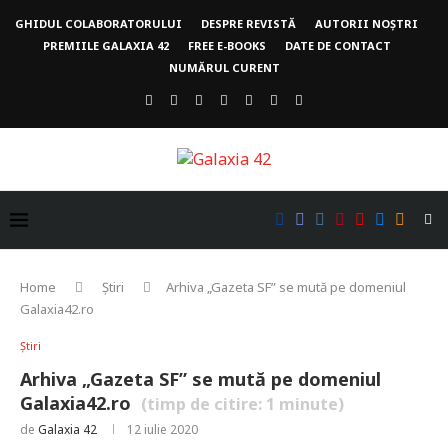
GHIDUL COLABORATORULUI
DESPRE REVISTĂ
AUTORII NOȘTRI
PREMIILE GALAXIA 42
FREE E-BOOKS
DATE DE CONTACT
NUMĂRUL CURENT
Home
Știri
Arhiva „Gazeta SF” se mută pe domeniul
Galaxia42.ro
Știri
Arhiva „Gazeta SF” se mută pe domeniul
Galaxia42.ro
(timp de citire:
1
minute)
de
Galaxia 42
12 iulie 2020