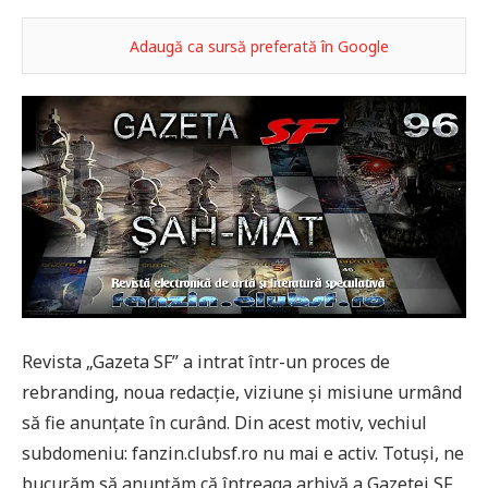
Adaugă ca sursă preferată în Google
Revista „Gazeta SF” a intrat într-un proces de
rebranding, noua redacție, viziune și misiune urmând
să fie anunțate în curând. Din acest motiv, vechiul
subdomeniu: fanzin.clubsf.ro nu mai e activ. Totuși, ne
bucurăm să anunțăm că întreaga arhivă a Gazetei SF,