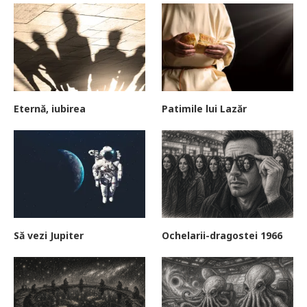
Eternă, iubirea
Patimile lui Lazăr
Să vezi Jupiter
Ochelarii-dragostei 1966