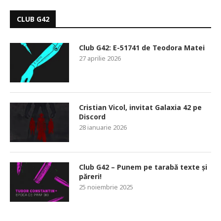
CLUB G42
Club G42: E-51741 de Teodora Matei
27 aprilie 2026
Cristian Vicol, invitat Galaxia 42 pe
Discord
28 ianuarie 2026
Club G42 – Punem pe tarabă texte și
păreri!
25 noiembrie 2025