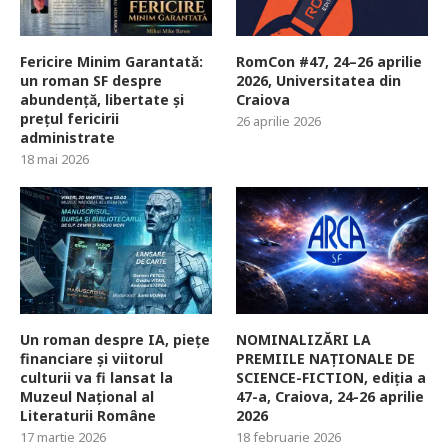
Fericire Minim Garantată:
RomCon #47, 24–26 aprilie
un roman SF despre
2026, Universitatea din
abundență, libertate și
Craiova
prețul fericirii
26 aprilie 2026
administrate
18 mai 2026
Un roman despre IA, piețe
NOMINALIZĂRI LA
financiare și viitorul
PREMIILE NAȚIONALE DE
culturii va fi lansat la
SCIENCE-FICTION, ediția a
Muzeul Național al
47-a, Craiova, 24-26 aprilie
Literaturii Române
2026
17 martie 2026
18 februarie 2026