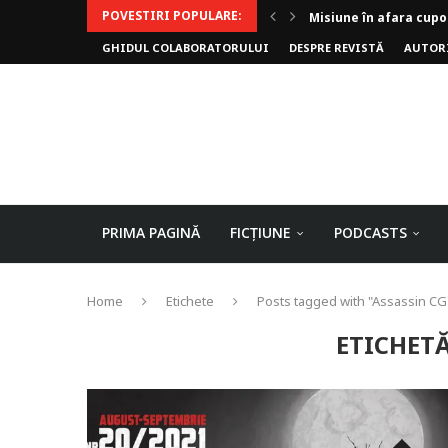
POVESTIRI POPULARE:
Misiune în afara cupo
GHIDUL COLABORATORULUI
DESPRE REVISTĂ
AUTOR
Invoker (video)
Alergarea de seară
Biblioteca lui Pavel
Rejuvenare
Falia
Arhivele Dincolo-Timp
Axa lui Heron
Jumătatea goală
PRIMA PAGINĂ
FICȚIUNE
PODCASTS
Home
Etichete
Posts tagged with "Assassin CG
ETICHET