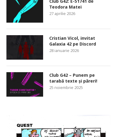
Club G42: E-51741 de
Teodora Matei
27 aprilie 2026
Cristian Vicol, invitat
Galaxia 42 pe Discord
28 ianuarie 2026
Club G42 – Punem pe
tarabă texte și păreri!
25 noiembrie 2025