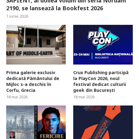
SAPIENT, al doilea volum din seria Nordam
2190, se lansează la Bookfest 2026
1 iunie 2026
Prima galerie exclusiv
Crux Publishing participă
dedicată Pământului de
la PlayCon 2026, noul
Mijloc s-a deschis în
festival dedicat culturii
Corfu, Grecia
geek din București
18 mai 2026
18 mai 2026