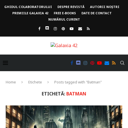
GHIDUL COLABORATORULUI
DESPRE REVISTĂ
AUTORII NOȘTRI
PREMIILE GALAXIA 42
FREE E-BOOKS
DATE DE CONTACT
NUMĂRUL CURENT
Home
Etichete
Posts tagged with "Batman"
ETICHETĂ:
BATMAN