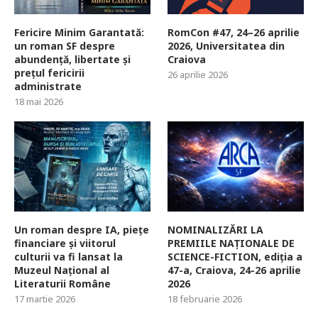
Fericire Minim Garantată:
RomCon #47, 24–26 aprilie
un roman SF despre
2026, Universitatea din
abundență, libertate și
Craiova
prețul fericirii
26 aprilie 2026
administrate
18 mai 2026
Un roman despre IA, piețe
NOMINALIZĂRI LA
financiare și viitorul
PREMIILE NAȚIONALE DE
culturii va fi lansat la
SCIENCE-FICTION, ediția a
Muzeul Național al
47-a, Craiova, 24-26 aprilie
Literaturii Române
2026
17 martie 2026
18 februarie 2026