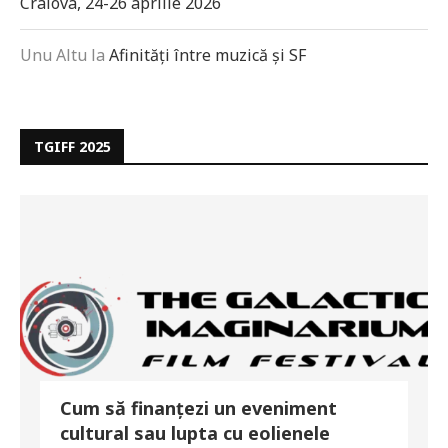
Craiova, 24-26 aprilie 2026
Unu Altu
la
Afinități între muzică și SF
TGIFF 2025
Cum să finanțezi un eveniment
cultural sau lupta cu eolienele