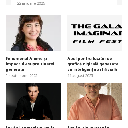
22 ianuarie 2026
Fenomenul Anime și
Apel pentru lucrări de
impactul asupra tinerei
grafică digitală generate
generații
cu inteligența artificială
5 septembrie 2025
11 august 2025
Invitat special online la
Invitat de onoare la