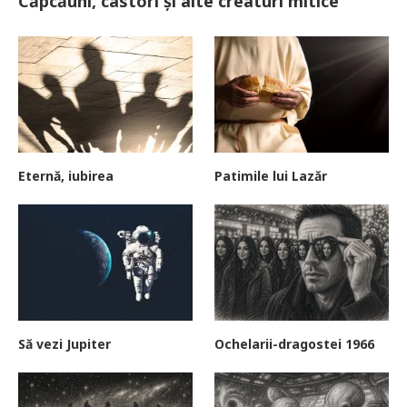
Căpcăuni, castori și alte creaturi mitice
Eternă, iubirea
Patimile lui Lazăr
Să vezi Jupiter
Ochelarii-dragostei 1966