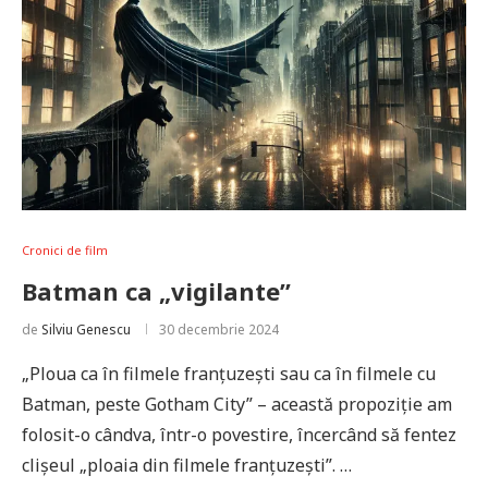
Cronici de film
Batman ca „vigilante”
de
Silviu Genescu
30 decembrie 2024
„Ploua ca în filmele franțuzești sau ca în filmele cu
Batman, peste Gotham City” – această propoziție am
folosit-o cândva, într-o povestire, încercând să fentez
clișeul „ploaia din filmele franțuzești”. …