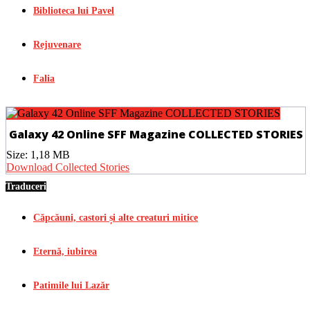
Biblioteca lui Pavel
Rejuvenare
Falia
Galaxy 42 Online SFF Magazine COLLECTED STORIES
Size:
1,18 MB
Download Collected Stories
Traduceri
Căpcăuni, castori și alte creaturi mitice
Eternă, iubirea
Patimile lui Lazăr