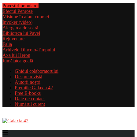
Povestiri populare:
Efectul Penrose
Misiune în afara cupolei
Invoker (video)
Alergarea de seară
Biblioteca lui Pavel
Rejuvenare
Falia
Arhivele Dincolo-Timpului
Axa lui Heron
Jumătatea goală
Ghidul colaboratorului
Despre revistă
Autorii noștri
Premiile Galaxia 42
Free E-books
Date de contact
Numărul curent