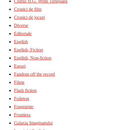
Clubul H.G. Wells Timișoara
Cronici de film
Cronici de jocuri
Diverse
Editoriale
English
English, Fiction
English, Non-fiction
Eseuri
Fandom off the record
Filme
Flash fiction
Foileton
Fragmente
Frontiera
Galaxia Imaginarului