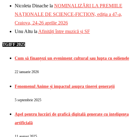
Nicoleta Dinache
la
NOMINALIZĂRI LA PREMIILE
NAȚIONALE DE SCIENCE-FICTION, ediția a 47-a,
Craiova, 24-26 aprilie 2026
Unu Altu
la
Afinități între muzică și SF
TGIFF 2025
Cum să finanțezi un eveniment cultural sau lupta cu eolienele
22 ianuarie 2026
Fenomenul Anime și impactul asupra tinerei generații
5 septembrie 2025
Apel pentru lucrări de grafică digitală generate cu inteligența
artificială
11 august 2025