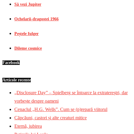
Să vezi Jupiter
Ochelarii-dragostei 1966
Peștele fulger
Dileme cosmice
Facebook
Articole recente
„Disclosure Day” – Spielberg se întoarce la extratereștri, dar
vorbește despre oameni
Cenaclul „H.G. Wells”. Cum se (p)repară viitorul
Căpcăuni, castori și alte creaturi mitice
Eternă, iubirea