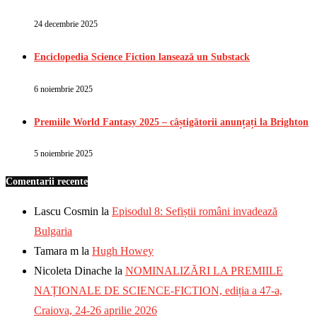
24 decembrie 2025
Enciclopedia Science Fiction lansează un Substack
6 noiembrie 2025
Premiile World Fantasy 2025 – câștigătorii anunțați la Brighton
5 noiembrie 2025
Comentarii recente
Lascu Cosmin
la
Episodul 8: Sefiștii români invadează
Bulgaria
Tamara m
la
Hugh Howey
Nicoleta Dinache
la
NOMINALIZĂRI LA PREMIILE
NAȚIONALE DE SCIENCE-FICTION, ediția a 47-a,
Craiova, 24-26 aprilie 2026