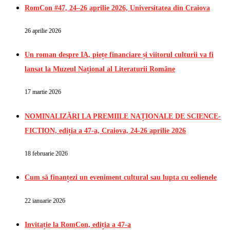
RomCon #47, 24–26 aprilie 2026, Universitatea din Craiova
26 aprilie 2026
Un roman despre IA, piețe financiare și viitorul culturii va fi
lansat la Muzeul Național al Literaturii Române
17 martie 2026
NOMINALIZĂRI LA PREMIILE NAȚIONALE DE SCIENCE-
FICTION, ediția a 47-a, Craiova, 24-26 aprilie 2026
18 februarie 2026
Cum să finanțezi un eveniment cultural sau lupta cu eolienele
22 ianuarie 2026
Invitație la RomCon, ediția a 47-a