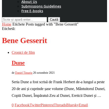
About Us
Submissions Guidelines
Free E-books
Caută
Home
Etichete
Posts tagged with "Bene Gesserit"
Etichetă:
Bene Gesserit
Cronici de film
Dune
de
Daniel Timariu
26 octombrie 2021
Seria Dune a fost scrisă de Frank Herbert de-a lungul a peste
20 de ani și cuprinde șase volume (Dune, Mântuitorul Dunei,
Copiii Dunei, Împăratul-Zeu al Dunei, Ereticii Dunei și …
0
Facebook
Twitter
Pinterest
Threads
Bluesky
Email