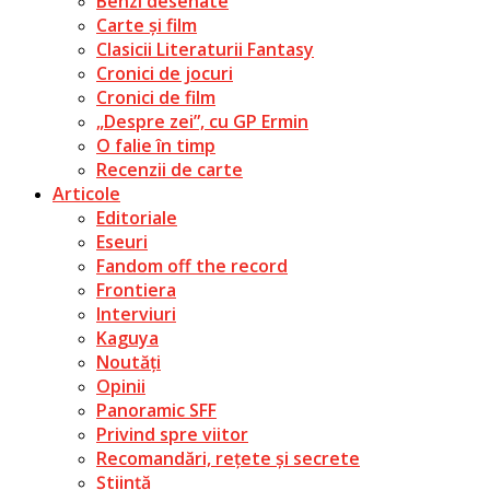
Benzi desenate
Carte și film
Clasicii Literaturii Fantasy
Cronici de jocuri
Cronici de film
„Despre zei”, cu GP Ermin
O falie în timp
Recenzii de carte
Articole
Editoriale
Eseuri
Fandom off the record
Frontiera
Interviuri
Kaguya
Noutăți
Opinii
Panoramic SFF
Privind spre viitor
Recomandări, rețete și secrete
Știință