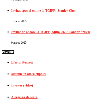
Invitat special online la TGIFF: Stanley Chen
10 iunie 2025
Invitat de onoare la TGIFF, ediția 2025: Sándor Szélesi
9 martie 2025
Povestiri
Efectul Penrose
Misiune în afara cupolei
Invoker (video)
Alergarea de seară