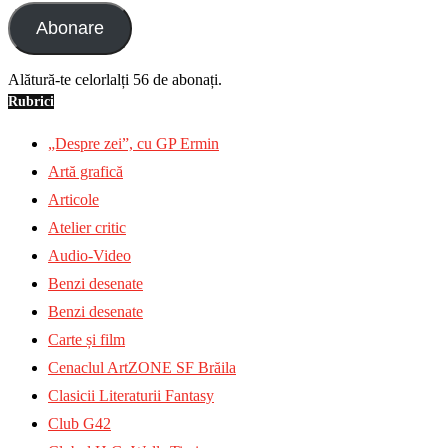
Abonare
Alătură-te celorlalți 56 de abonați.
Rubrici
„Despre zei”, cu GP Ermin
Artă grafică
Articole
Atelier critic
Audio-Video
Benzi desenate
Benzi desenate
Carte și film
Cenaclul ArtZONE SF Brăila
Clasicii Literaturii Fantasy
Club G42