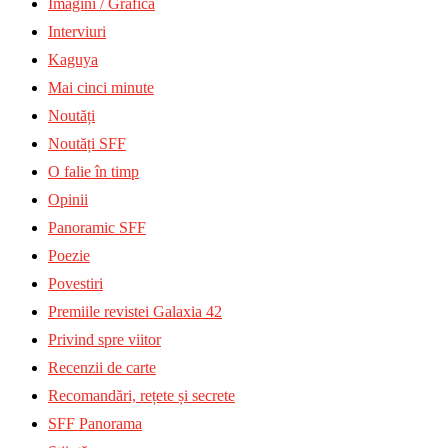
Imagini / Grafică
Interviuri
Kaguya
Mai cinci minute
Noutăți
Noutăți SFF
O falie în timp
Opinii
Panoramic SFF
Poezie
Povestiri
Premiile revistei Galaxia 42
Privind spre viitor
Recenzii de carte
Recomandări, rețete și secrete
SFF Panorama