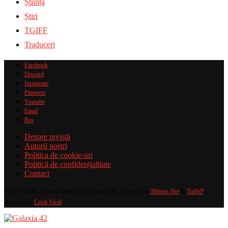
Știință
Știri
TGIFF
Traduceri
Facebook
Discord
Instagram
Pinterest
Youtube
Email
Rss
Despre revistă
Autorii noștri
Politica de cookie-uri
Politică de confidențialitate
Contact
@2019-2020 - Revista Online SFF Galaxia 42. Powered by
3Waves Net
&
TutWP
.
Artwork by
Cristi Vicol
.