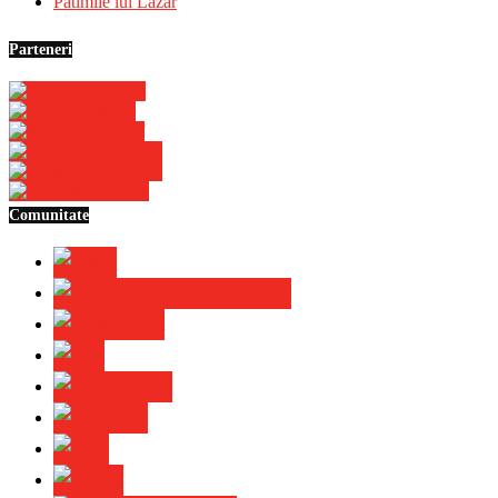
Patimile lui Lazăr
Parteneri
Comunitate