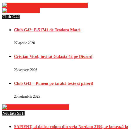
Club G42
Club G42: E-51741 de Teodora Matei
27 aprilie 2026
Cristian Vicol, invitat Galaxia 42 pe Discord
28 ianuarie 2026
Club G42 – Punem pe tarabă texte și păreri!
25 noiembrie 2025
Noutăți SFF
SAPIENT, al doilea volum din seria Nordam 2190, se lansează la