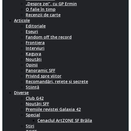
„Despre zei”, cu GP Ermin
O falie în timp
Recenzii de carte
Articole
Editoriale
Eseuri
Fandom off the record
Frontiera
Interviuri
Kaguya
Noutăți
Opinii
Panoramic SFF
Privind spre viitor
Recomandări, rețete și secrete
Știință
Diverse
Club G42
Noutăți SFF
Premiile revistei Galaxia 42
Special
Cenaclul ArtZONE SF Brăila
Știri