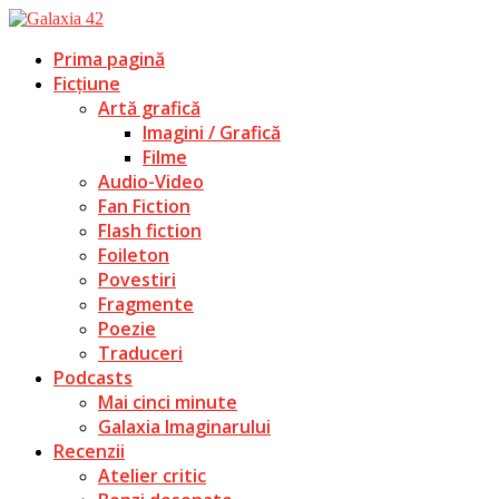
Prima pagină
Ficțiune
Artă grafică
Imagini / Grafică
Filme
Audio-Video
Fan Fiction
Flash fiction
Foileton
Povestiri
Fragmente
Poezie
Traduceri
Podcasts
Mai cinci minute
Galaxia Imaginarului
Recenzii
Atelier critic