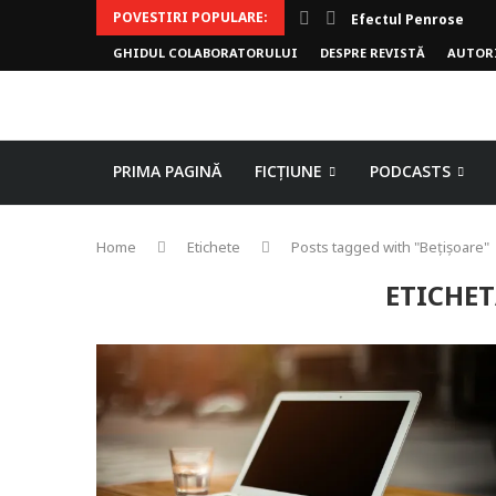
POVESTIRI POPULARE:
Efectul Penrose
GHIDUL COLABORATORULUI
DESPRE REVISTĂ
AUTOR
PRIMA PAGINĂ
FICȚIUNE
PODCASTS
Home
Etichete
Posts tagged with "Bețișoare"
ETICHET