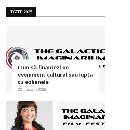
TGIFF 2025
Cum să finanțezi un
eveniment cultural sau lupta
cu eolienele
22 ianuarie 2026