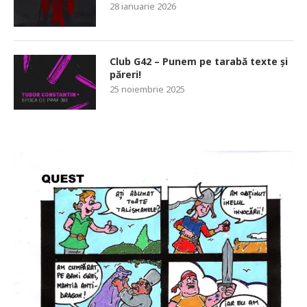
28 ianuarie 2026
Club G42 – Punem pe tarabă texte și
păreri!
25 noiembrie 2025