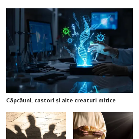
Căpcăuni, castori și alte creaturi mitice