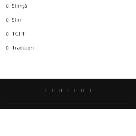
Știință
Știri
TGIFF
Traduceri
Despre revistă
Autorii noștri
Politica de cookie-uri
Politică de confidențialitate
Contact
@2019-2020 - Revista Online SFF Galaxia 42. Powered by
3Waves Net
&