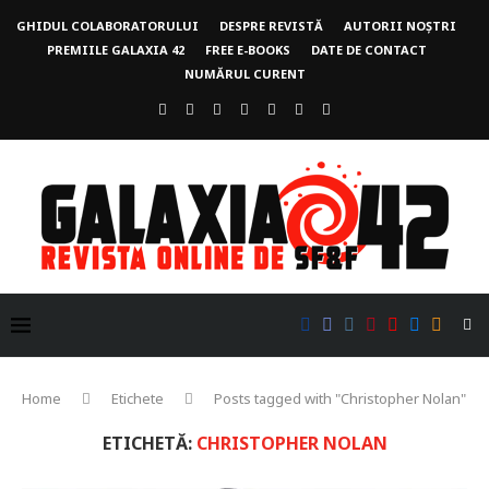
GHIDUL COLABORATORULUI
DESPRE REVISTĂ
AUTORII NOȘTRI
PREMIILE GALAXIA 42
FREE E-BOOKS
DATE DE CONTACT
NUMĂRUL CURENT
Home
Etichete
Posts tagged with "Christopher Nolan"
ETICHETĂ:
CHRISTOPHER NOLAN