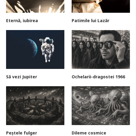
Eternă, iubirea
Patimile lui Lazăr
Să vezi Jupiter
Ochelarii-dragostei 1966
Peștele fulger
Dileme cosmice