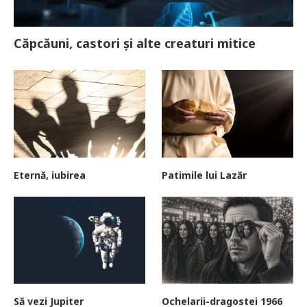
Căpcăuni, castori și alte creaturi mitice
Eternă, iubirea
Patimile lui Lazăr
Să vezi Jupiter
Ochelarii-dragostei 1966