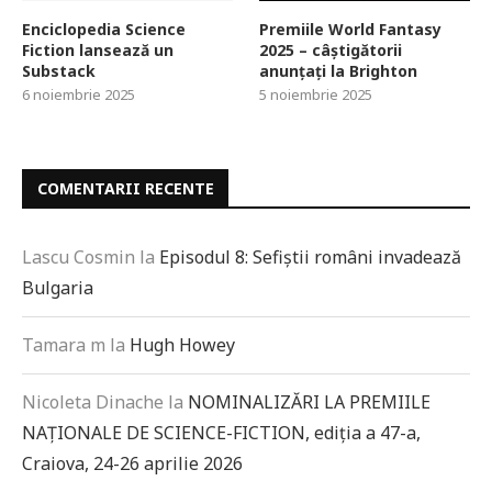
Enciclopedia Science
Premiile World Fantasy
Fiction lansează un
2025 – câștigătorii
Substack
anunțați la Brighton
6 noiembrie 2025
5 noiembrie 2025
COMENTARII RECENTE
Lascu Cosmin
la
Episodul 8: Sefiștii români invadează
Bulgaria
Tamara m
la
Hugh Howey
Nicoleta Dinache
la
NOMINALIZĂRI LA PREMIILE
NAȚIONALE DE SCIENCE-FICTION, ediția a 47-a,
Craiova, 24-26 aprilie 2026