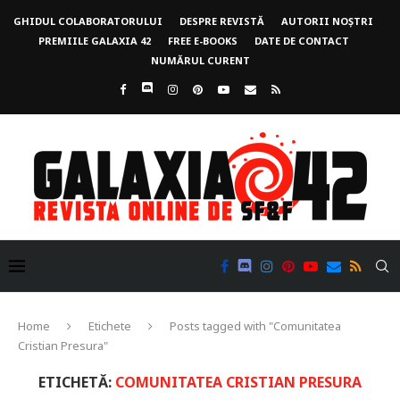
GHIDUL COLABORATORULUI
DESPRE REVISTĂ
AUTORII NOȘTRI
PREMIILE GALAXIA 42
FREE E-BOOKS
DATE DE CONTACT
NUMĂRUL CURENT
Home
Etichete
Posts tagged with "Comunitatea
Cristian Presura"
ETICHETĂ:
COMUNITATEA CRISTIAN PRESURA