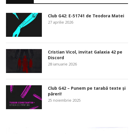
Club G42: E-51741 de Teodora Matei
27 aprilie 2026
Cristian Vicol, invitat Galaxia 42 pe
Discord
28 ianuarie 2026
Club G42 – Punem pe tarabă texte și
păreri!
25 noiembrie 2025