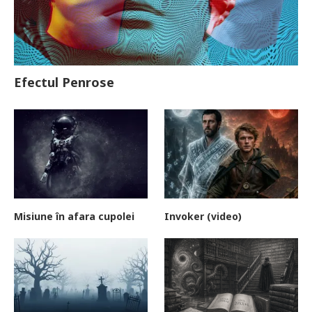
Efectul Penrose
Misiune în afara cupolei
Invoker (video)