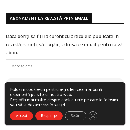
ABONAMENT LA REVISTĂ PRIN EMAIL
Dacă doriți să fiți la curent cu articolele publicate în
revistă, scrieți, vă rugăm, adresa de email pentru a vă
abona.
Adresă
email
ABONARE
Folosim cookie-uri pentru a-ți oferi cea mai bună
Alătură-te celorlalți 56 de abonați.
experiență pe site-ul nostru web.
Poți afla mai multe despre cookie-urile pe care le folosim
sau să le dezactivezi în
setări
.
CLOSE GDPR COO
Accept
Respinge
Setări
RUBRICI