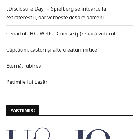
„Disclosure Day” – Spielberg se întoarce la
extratereștri, dar vorbește despre oameni
Cenaclul „H.G. Wells”. Cum se (p)repară viitorul
Căpcăuni, castori și alte creaturi mitice
Eternă, iubirea
Patimile lui Lazăr
PARTENERI