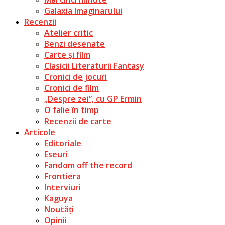
Galaxia Imaginarului
Recenzii
Atelier critic
Benzi desenate
Carte și film
Clasicii Literaturii Fantasy
Cronici de jocuri
Cronici de film
„Despre zei”, cu GP Ermin
O falie în timp
Recenzii de carte
Articole
Editoriale
Eseuri
Fandom off the record
Frontiera
Interviuri
Kaguya
Noutăți
Opinii