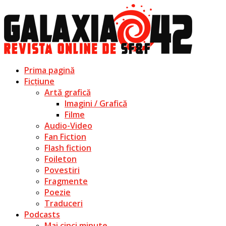
Prima pagină
Ficțiune
Artă grafică
Imagini / Grafică
Filme
Audio-Video
Fan Fiction
Flash fiction
Foileton
Povestiri
Fragmente
Poezie
Traduceri
Podcasts
Mai cinci minute