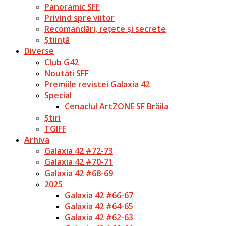
Panoramic SFF
Privind spre viitor
Recomandări, rețete și secrete
Știință
Diverse
Club G42
Noutăți SFF
Premiile revistei Galaxia 42
Special
Cenaclul ArtZONE SF Brăila
Știri
TGIFF
Arhiva
Galaxia 42 #72-73
Galaxia 42 #70-71
Galaxia 42 #68-69
2025
Galaxia 42 #66-67
Galaxia 42 #64-65
Galaxia 42 #62-63