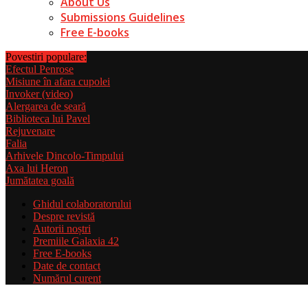
About Us
Submissions Guidelines
Free E-books
Povestiri populare:
Efectul Penrose
Misiune în afara cupolei
Invoker (video)
Alergarea de seară
Biblioteca lui Pavel
Rejuvenare
Falia
Arhivele Dincolo-Timpului
Axa lui Heron
Jumătatea goală
Ghidul colaboratorului
Despre revistă
Autorii noștri
Premiile Galaxia 42
Free E-books
Date de contact
Numărul curent