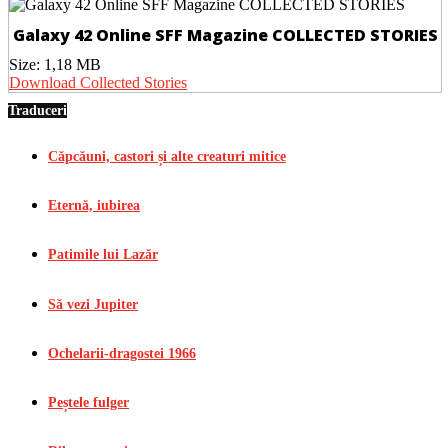
Galaxy 42 Online SFF Magazine COLLECTED STORIES
Size:
1,18 MB
Download Collected Stories
Traduceri
Căpcăuni, castori și alte creaturi mitice
Eternă, iubirea
Patimile lui Lazăr
Să vezi Jupiter
Ochelarii-dragostei 1966
Peștele fulger