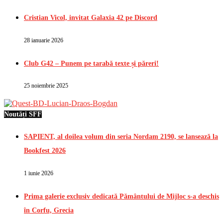
Cristian Vicol, invitat Galaxia 42 pe Discord
28 ianuarie 2026
Club G42 – Punem pe tarabă texte și păreri!
25 noiembrie 2025
Noutăți SFF
SAPIENT, al doilea volum din seria Nordam 2190, se lansează la
Bookfest 2026
1 iunie 2026
Prima galerie exclusiv dedicată Pământului de Mijloc s-a deschis
în Corfu, Grecia