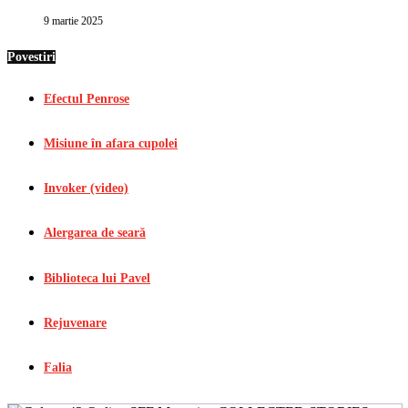
9 martie 2025
Povestiri
Efectul Penrose
Misiune în afara cupolei
Invoker (video)
Alergarea de seară
Biblioteca lui Pavel
Rejuvenare
Falia