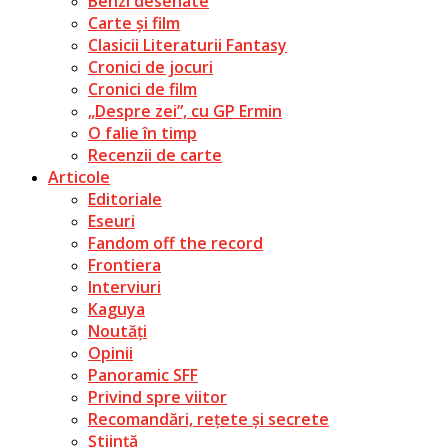
Benzi desenate
Carte și film
Clasicii Literaturii Fantasy
Cronici de jocuri
Cronici de film
„Despre zei”, cu GP Ermin
O falie în timp
Recenzii de carte
Articole
Editoriale
Eseuri
Fandom off the record
Frontiera
Interviuri
Kaguya
Noutăți
Opinii
Panoramic SFF
Privind spre viitor
Recomandări, rețete și secrete
Știință