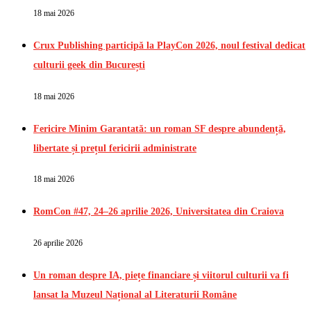
18 mai 2026
Crux Publishing participă la PlayCon 2026, noul festival dedicat
culturii geek din București
18 mai 2026
Fericire Minim Garantată: un roman SF despre abundență,
libertate și prețul fericirii administrate
18 mai 2026
RomCon #47, 24–26 aprilie 2026, Universitatea din Craiova
26 aprilie 2026
Un roman despre IA, piețe financiare și viitorul culturii va fi
lansat la Muzeul Național al Literaturii Române