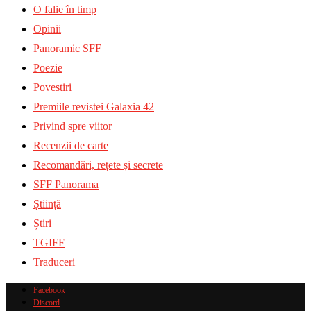
O falie în timp
Opinii
Panoramic SFF
Poezie
Povestiri
Premiile revistei Galaxia 42
Privind spre viitor
Recenzii de carte
Recomandări, rețete și secrete
SFF Panorama
Știință
Știri
TGIFF
Traduceri
Facebook
Discord