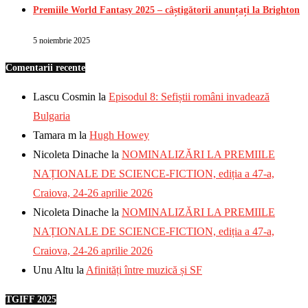
Premiile World Fantasy 2025 – câștigătorii anunțați la Brighton
5 noiembrie 2025
Comentarii recente
Lascu Cosmin
la
Episodul 8: Sefiștii români invadează
Bulgaria
Tamara m
la
Hugh Howey
Nicoleta Dinache
la
NOMINALIZĂRI LA PREMIILE
NAȚIONALE DE SCIENCE-FICTION, ediția a 47-a,
Craiova, 24-26 aprilie 2026
Nicoleta Dinache
la
NOMINALIZĂRI LA PREMIILE
NAȚIONALE DE SCIENCE-FICTION, ediția a 47-a,
Craiova, 24-26 aprilie 2026
Unu Altu
la
Afinități între muzică și SF
TGIFF 2025