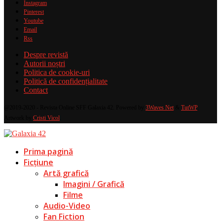
Instagram
Pinterest
Youtube
Email
Rss
Despre revistă
Autorii noștri
Politica de cookie-uri
Politică de confidențialitate
Contact
@2019-2020 - Revista Online SFF Galaxia 42. Powered by
3Waves Net
&
TutWP
.
Artwork by
Cristi Vicol
.
Prima pagină
Ficțiune
Artă grafică
Imagini / Grafică
Filme
Audio-Video
Fan Fiction