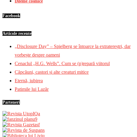
Dileme cosmice
Facebook
Articole recente
„Disclosure Day” – Spielberg se întoarce la extratereștri, dar
vorbește despre oameni
Cenaclul „H.G. Wells”. Cum se (p)repară viitorul
Căpcăuni, castori și alte creaturi mitice
Eternă, iubirea
Patimile lui Lazăr
Parteneri