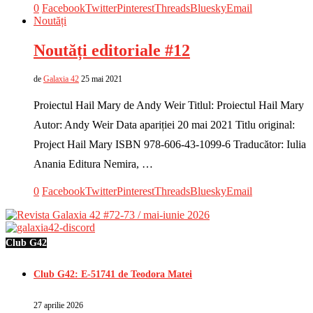
0
Facebook
Twitter
Pinterest
Threads
Bluesky
Email
Noutăți
Noutăți editoriale #12
de
Galaxia 42
25 mai 2021
Proiectul Hail Mary de Andy Weir Titlul: Proiectul Hail Mary
Autor: Andy Weir Data apariției 20 mai 2021 Titlu original:
Project Hail Mary ISBN 978-606-43-1099-6 Traducător: Iulia
Anania Editura Nemira, …
0
Facebook
Twitter
Pinterest
Threads
Bluesky
Email
Club G42
Club G42: E-51741 de Teodora Matei
27 aprilie 2026