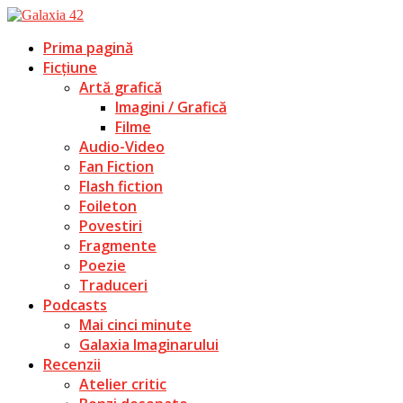
Prima pagină
Ficțiune
Artă grafică
Imagini / Grafică
Filme
Audio-Video
Fan Fiction
Flash fiction
Foileton
Povestiri
Fragmente
Poezie
Traduceri
Podcasts
Mai cinci minute
Galaxia Imaginarului
Recenzii
Atelier critic