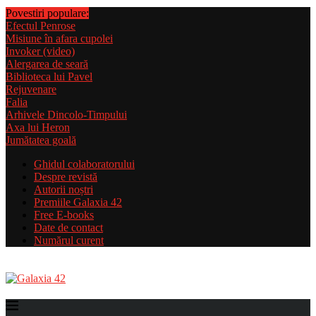
Povestiri populare:
Efectul Penrose
Misiune în afara cupolei
Invoker (video)
Alergarea de seară
Biblioteca lui Pavel
Rejuvenare
Falia
Arhivele Dincolo-Timpului
Axa lui Heron
Jumătatea goală
Ghidul colaboratorului
Despre revistă
Autorii noștri
Premiile Galaxia 42
Free E-books
Date de contact
Numărul curent