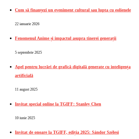
Cum să finanțezi un eveniment cultural sau lupta cu eolienele
22 ianuarie 2026
Fenomenul Anime și impactul asupra tinerei generații
5 septembrie 2025
Apel pentru lucrări de grafică digitală generate cu inteligența
artificială
11 august 2025
Invitat special online la TGIFF: Stanley Chen
10 iunie 2025
Invitat de onoare la TGIFF, ediția 2025: Sándor Szélesi