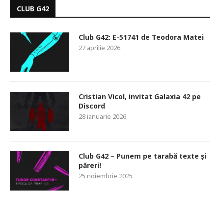
CLUB G42
Club G42: E-51741 de Teodora Matei
27 aprilie 2026
Cristian Vicol, invitat Galaxia 42 pe
Discord
28 ianuarie 2026
Club G42 – Punem pe tarabă texte și
păreri!
25 noiembrie 2025