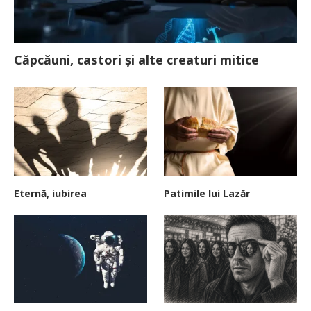
Căpcăuni, castori și alte creaturi mitice
Eternă, iubirea
Patimile lui Lazăr