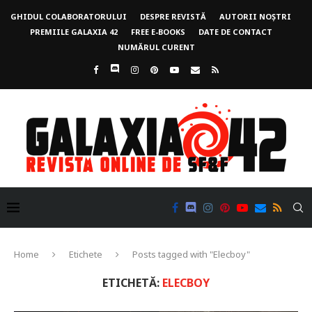
GHIDUL COLABORATORULUI
DESPRE REVISTĂ
AUTORII NOȘTRI
PREMIILE GALAXIA 42
FREE E-BOOKS
DATE DE CONTACT
NUMĂRUL CURENT
Home
Etichete
Posts tagged with "Elecboy"
ETICHETĂ:
ELECBOY