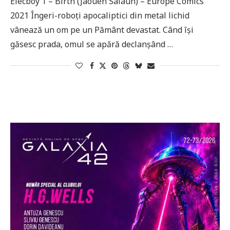
Elecboy 1 – Birth (Jaouen Salaün) – Europe Comics
2021 Îngeri-roboți apocaliptici din metal lichid
vânează un om pe un Pământ devastat. Când își
găsesc prada, omul se apără declanșând …