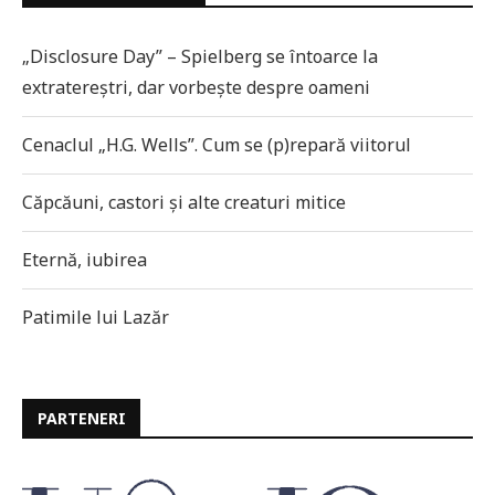
„Disclosure Day” – Spielberg se întoarce la
extratereștri, dar vorbește despre oameni
Cenaclul „H.G. Wells”. Cum se (p)repară viitorul
Căpcăuni, castori și alte creaturi mitice
Eternă, iubirea
Patimile lui Lazăr
PARTENERI