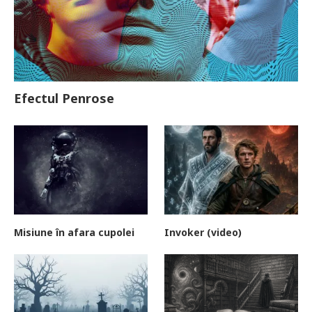
Efectul Penrose
Misiune în afara cupolei
Invoker (video)