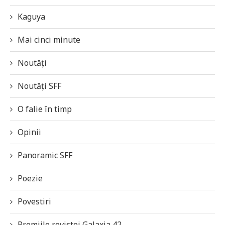
Kaguya
Mai cinci minute
Noutăți
Noutăți SFF
O falie în timp
Opinii
Panoramic SFF
Poezie
Povestiri
Premiile revistei Galaxia 42