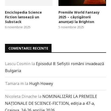
Enciclopedia Science
Premiile World Fantasy
Fiction lansează un
2025 – câștigătorii
Substack
anunțați la Brighton
6 noiembrie 2025
5 noiembrie 2025
COMENTARII RECENTE
Lascu Cosmin
la
Episodul 8: Sefiștii români invadează
Bulgaria
Tamara m
la
Hugh Howey
Nicoleta Dinache
la
NOMINALIZĂRI LA PREMIILE
NAȚIONALE DE SCIENCE-FICTION, ediția a 47-a,
Craiova, 24-26 aprilie 2026