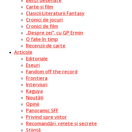
Benzi desenate
Carte și film
Clasicii Literaturii Fantasy
Cronici de jocuri
Cronici de film
„Despre zei”, cu GP Ermin
O falie în timp
Recenzii de carte
Articole
Editoriale
Eseuri
Fandom off the record
Frontiera
Interviuri
Kaguya
Noutăți
Opinii
Panoramic SFF
Privind spre viitor
Recomandări, rețete și secrete
Știință