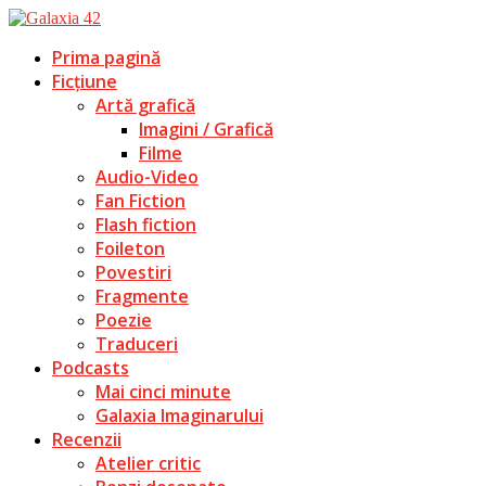
Prima pagină
Ficțiune
Artă grafică
Imagini / Grafică
Filme
Audio-Video
Fan Fiction
Flash fiction
Foileton
Povestiri
Fragmente
Poezie
Traduceri
Podcasts
Mai cinci minute
Galaxia Imaginarului
Recenzii
Atelier critic