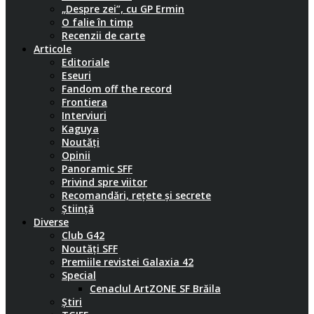
„Despre zei”, cu GP Ermin
O falie în timp
Recenzii de carte
Articole
Editoriale
Eseuri
Fandom off the record
Frontiera
Interviuri
Kaguya
Noutăți
Opinii
Panoramic SFF
Privind spre viitor
Recomandări, rețete și secrete
Știință
Diverse
Club G42
Noutăți SFF
Premiile revistei Galaxia 42
Special
Cenaclul ArtZONE SF Brăila
Știri