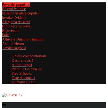
Povestiri populare:
Efectul Penrose
Misiune în afara cupolei
Invoker (video)
Alergarea de seară
Biblioteca lui Pavel
Rejuvenare
Falia
Arhivele Dincolo-Timpului
Axa lui Heron
Jumătatea goală
Ghidul colaboratorului
Despre revistă
Autorii noștri
Premiile Galaxia 42
Free E-books
Date de contact
Numărul curent