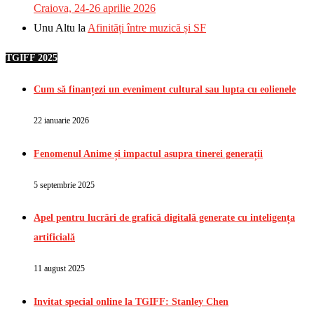
Craiova, 24-26 aprilie 2026
Unu Altu
la
Afinități între muzică și SF
TGIFF 2025
Cum să finanțezi un eveniment cultural sau lupta cu eolienele
22 ianuarie 2026
Fenomenul Anime și impactul asupra tinerei generații
5 septembrie 2025
Apel pentru lucrări de grafică digitală generate cu inteligența
artificială
11 august 2025
Invitat special online la TGIFF: Stanley Chen