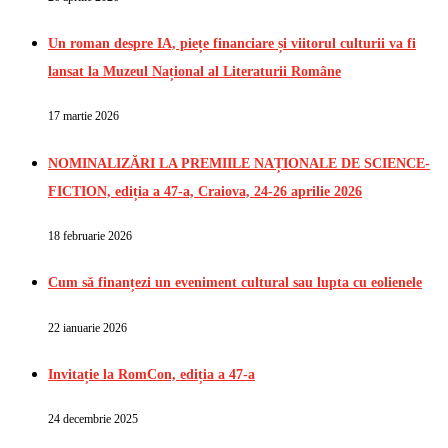
Un roman despre IA, piețe financiare și viitorul culturii va fi
lansat la Muzeul Național al Literaturii Române
17 martie 2026
NOMINALIZĂRI LA PREMIILE NAȚIONALE DE SCIENCE-
FICTION, ediția a 47-a, Craiova, 24-26 aprilie 2026
18 februarie 2026
Cum să finanțezi un eveniment cultural sau lupta cu eolienele
22 ianuarie 2026
Invitație la RomCon, ediția a 47-a
24 decembrie 2025