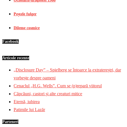
Ochelarii-dragostei 1966
Peștele fulger
Dileme cosmice
Facebook
Articole recente
„Disclosure Day” – Spielberg se întoarce la extratereștri, dar
vorbește despre oameni
Cenaclul „H.G. Wells”. Cum se (p)repară viitorul
Căpcăuni, castori și alte creaturi mitice
Eternă, iubirea
Patimile lui Lazăr
Parteneri