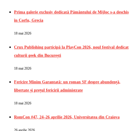
Prima galerie exclusiv dedicată Pământului de Mijloc s-a deschis
în Corfu, Grecia
18 mai 2026
Crux Publishing participă la PlayCon 2026, noul festival dedicat
culturii geek din București
18 mai 2026
Fericire Minim Garantată: un roman SF despre abundență,
libertate și prețul fericirii administrate
18 mai 2026
RomCon #47, 24–26 aprilie 2026, Universitatea din Craiova
26 aprilie 2026