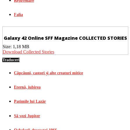
Rejuvenare
Falia
Galaxy 42 Online SFF Magazine COLLECTED STORIES
Size:
1,18 MB
Download Collected Stories
Traduceri
Căpcăuni, castori și alte creaturi mitice
Eternă, iubirea
Patimile lui Lazăr
Să vezi Jupiter