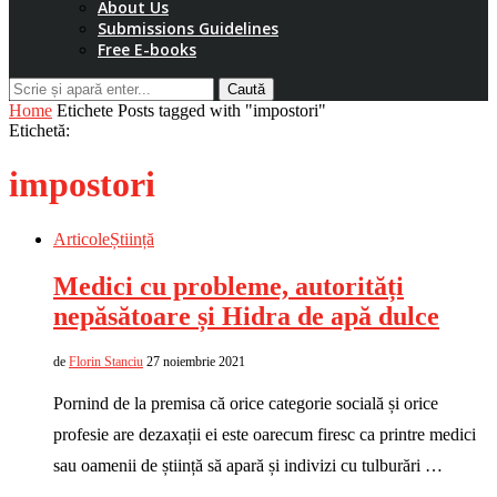
About Us
Submissions Guidelines
Free E-books
Caută
Home
Etichete
Posts tagged with "impostori"
Etichetă:
impostori
Articole
Știință
Medici cu probleme, autorități
nepăsătoare și Hidra de apă dulce
de
Florin Stanciu
27 noiembrie 2021
Pornind de la premisa că orice categorie socială și orice
profesie are dezaxații ei este oarecum firesc ca printre medici
sau oamenii de știință să apară și indivizi cu tulburări …