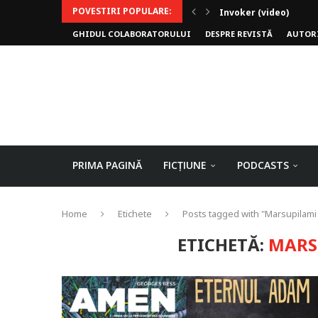
POVESTIRI POPULARE:
Invoker (video)
GHIDUL COLABORATORULUI
DESPRE REVISTĂ
AUTOR
Alergarea de seară
Biblioteca lui Pavel
Rejuvenare
Falia
Arhivele Dincolo-Timp
Axa lui Heron
Jumătatea goală
PRIMA PAGINĂ
FICȚIUNE
PODCASTS
Home
Etichete
Posts tagged with "Marsupilami
ETICHETĂ:
MARS