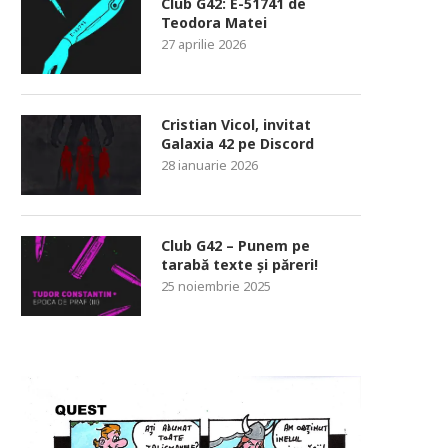
Club G42: E-51741 de
Teodora Matei
27 aprilie 2026
Cristian Vicol, invitat
Galaxia 42 pe Discord
28 ianuarie 2026
Club G42 – Punem pe
tarabă texte și păreri!
25 noiembrie 2025