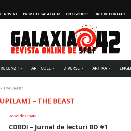
II NOȘTRI
PREMIILE GALAXIA 42
FREE E-BOOKS
DATE DE CONTACT
ului
RECENZII
ARTICOLE
DIVERSE
ARHIVA
ENGL
 – The Beast"
UPILAMI – THE BEAST
Benzi desenate
CDBD! – Jurnal de lecturi BD #1