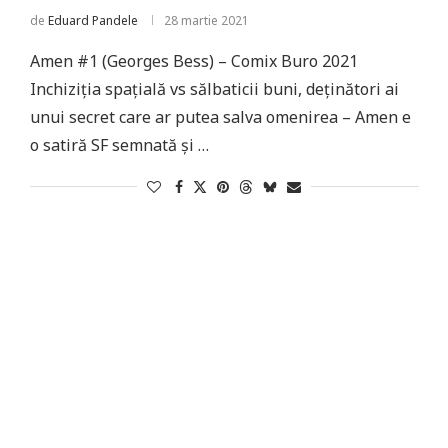
de
Eduard Pandele
28 martie 2021
Amen #1 (Georges Bess) – Comix Buro 2021
Inchiziția spațială vs sălbaticii buni, deținători ai
unui secret care ar putea salva omenirea – Amen e
o satiră SF semnată și …