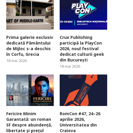
Prima galerie exclusiv
Crux Publishing
dedicată Pământului
participă la PlayCon
de Mijloc s-a deschis
2026, noul festival
în Corfu, Grecia
dedicat culturii geek
din București
18 mai 2026
18 mai 2026
Fericire Minim
RomCon #47, 24–26
Garantată: un roman
aprilie 2026,
SF despre abundență,
Universitatea din
libertate și prețul
Craiova