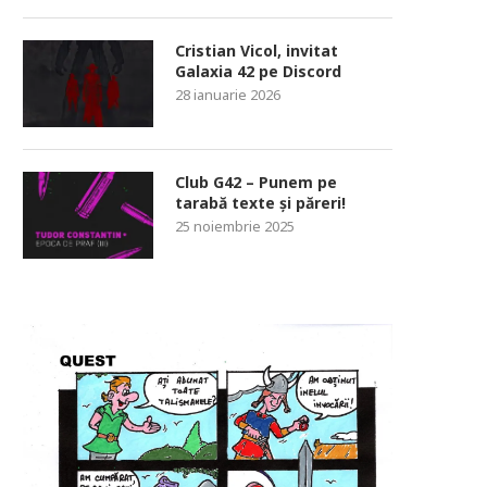
Cristian Vicol, invitat
Galaxia 42 pe Discord
28 ianuarie 2026
Club G42 – Punem pe
tarabă texte și păreri!
25 noiembrie 2025