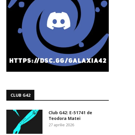
CLUB G42
Club G42: E-51741 de
Teodora Matei
27 aprilie 2026