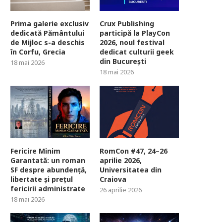
Prima galerie exclusiv
Crux Publishing
dedicată Pământului
participă la PlayCon
de Mijloc s-a deschis
2026, noul festival
în Corfu, Grecia
dedicat culturii geek
din București
18 mai 2026
18 mai 2026
Fericire Minim
RomCon #47, 24–26
Garantată: un roman
aprilie 2026,
SF despre abundență,
Universitatea din
libertate și prețul
Craiova
fericirii administrate
26 aprilie 2026
18 mai 2026