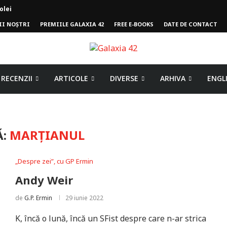
olei
II NOȘTRI
PREMIILE GALAXIA 42
FREE E-BOOKS
DATE DE CONTACT
mpului
RECENZII
ARTICOLE
DIVERSE
ARHIVA
ENGL
Ă:
MARȚIANUL
„Despre zei”, cu GP Ermin
Andy Weir
de
G.P. Ermin
29 iunie 2022
K, încă o lună, încă un SFist despre care n-ar strica