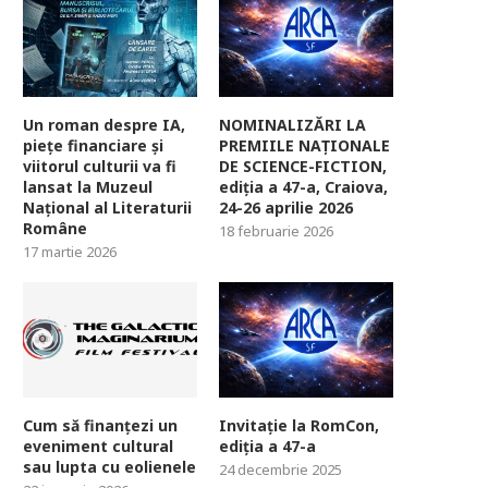
Un roman despre IA,
NOMINALIZĂRI LA
piețe financiare și
PREMIILE NAȚIONALE
viitorul culturii va fi
DE SCIENCE-FICTION,
lansat la Muzeul
ediția a 47-a, Craiova,
Național al Literaturii
24-26 aprilie 2026
Române
18 februarie 2026
17 martie 2026
Cum să finanțezi un
Invitație la RomCon,
eveniment cultural
ediția a 47-a
sau lupta cu eolienele
24 decembrie 2025