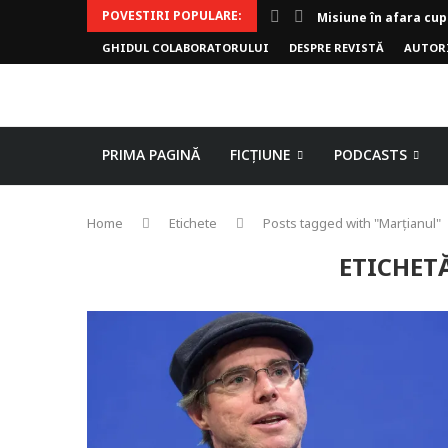
POVESTIRI POPULARE:
Misiune în afara cup
GHIDUL COLABORATORULUI
DESPRE REVISTĂ
AUTOR
Invoker (video)
Alergarea de seară
Biblioteca lui Pavel
Rejuvenare
Falia
Arhivele Dincolo-Ti
Axa lui Heron
Jumătatea goală
PRIMA PAGINĂ
FICȚIUNE
PODCASTS
Home
Etichete
Posts tagged with "Marțianul"
ETICHET