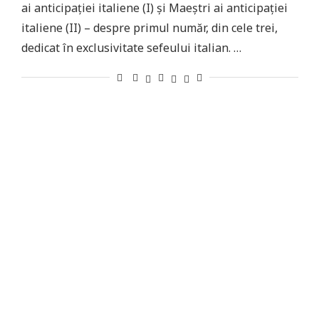
ai anticipației italiene (I) și Maeștri ai anticipației
italiene (II) – despre primul număr, din cele trei,
dedicat în exclusivitate sefeului italian. …