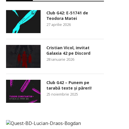
Club G42: E-51741 de
Teodora Matei
27 aprilie 2026
Cristian Vicol, invitat
Galaxia 42 pe Discord
28 ianuarie 2026
Club G42 – Punem pe
tarabă texte și păreri!
25 noiembrie 2025