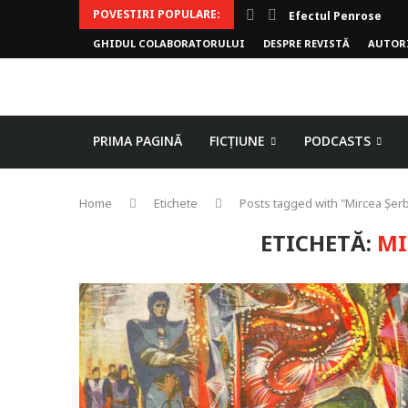
POVESTIRI POPULARE:
Efectul Penrose
GHIDUL COLABORATORULUI
DESPRE REVISTĂ
AUTOR
PRIMA PAGINĂ
FICȚIUNE
PODCASTS
Home
Etichete
Posts tagged with "Mircea Șer
ETICHETĂ:
MI