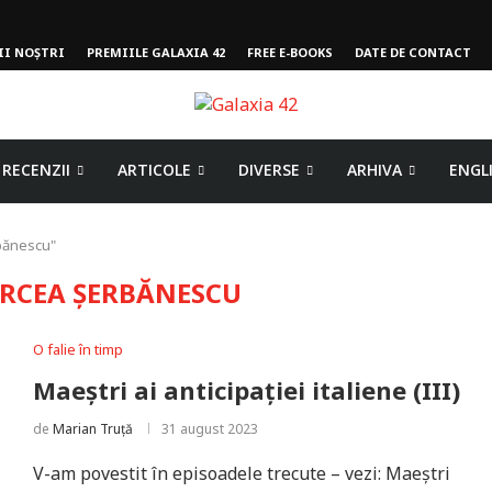
II NOȘTRI
PREMIILE GALAXIA 42
FREE E-BOOKS
DATE DE CONTACT
RECENZII
ARTICOLE
DIVERSE
ARHIVA
ENGL
bănescu"
RCEA ȘERBĂNESCU
O falie în timp
Maeștri ai anticipației italiene (III)
de
Marian Truță
31 august 2023
V-am povestit în episoadele trecute – vezi: Maeștri