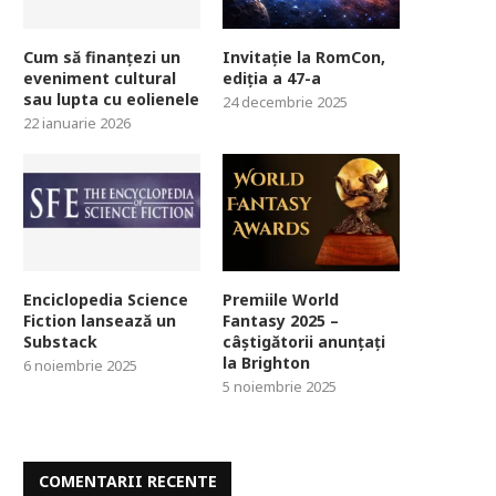
Cum să finanțezi un
Invitație la RomCon,
eveniment cultural
ediția a 47-a
sau lupta cu eolienele
24 decembrie 2025
22 ianuarie 2026
Enciclopedia Science
Premiile World
Fiction lansează un
Fantasy 2025 –
Substack
câștigătorii anunțați
la Brighton
6 noiembrie 2025
5 noiembrie 2025
COMENTARII RECENTE