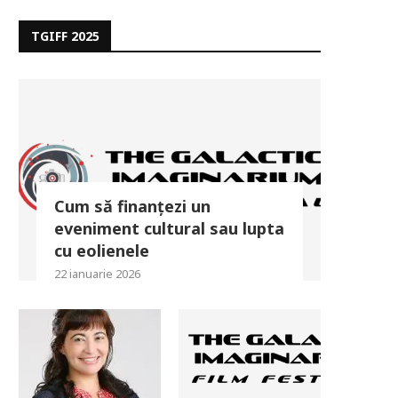
TGIFF 2025
Cum să finanțezi un
eveniment cultural sau lupta
cu eolienele
22 ianuarie 2026