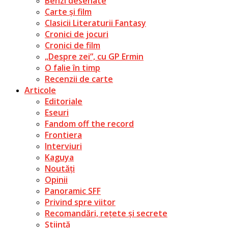
Benzi desenate
Carte și film
Clasicii Literaturii Fantasy
Cronici de jocuri
Cronici de film
„Despre zei”, cu GP Ermin
O falie în timp
Recenzii de carte
Articole
Editoriale
Eseuri
Fandom off the record
Frontiera
Interviuri
Kaguya
Noutăți
Opinii
Panoramic SFF
Privind spre viitor
Recomandări, rețete și secrete
Știință