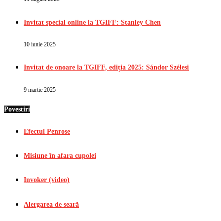
Invitat special online la TGIFF: Stanley Chen
10 iunie 2025
Invitat de onoare la TGIFF, ediția 2025: Sándor Szélesi
9 martie 2025
Povestiri
Efectul Penrose
Misiune în afara cupolei
Invoker (video)
Alergarea de seară