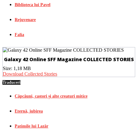
Biblioteca lui Pavel
Rejuvenare
Falia
Galaxy 42 Online SFF Magazine COLLECTED STORIES
Size:
1,18 MB
Download Collected Stories
Traduceri
Căpcăuni, castori și alte creaturi mitice
Eternă, iubirea
Patimile lui Lazăr