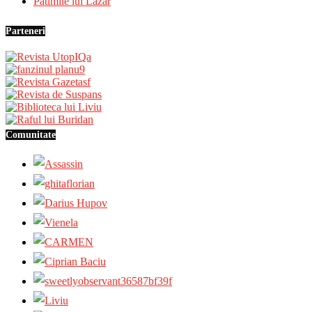
Patimile lui Lazăr
Parteneri
Comunitate