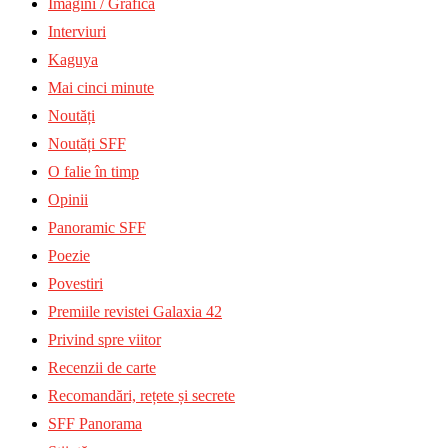
Imagini / Grafică
Interviuri
Kaguya
Mai cinci minute
Noutăți
Noutăți SFF
O falie în timp
Opinii
Panoramic SFF
Poezie
Povestiri
Premiile revistei Galaxia 42
Privind spre viitor
Recenzii de carte
Recomandări, rețete și secrete
SFF Panorama