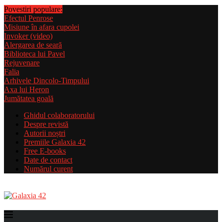
Povestiri populare:
Efectul Penrose
Misiune în afara cupolei
Invoker (video)
Alergarea de seară
Biblioteca lui Pavel
Rejuvenare
Falia
Arhivele Dincolo-Timpului
Axa lui Heron
Jumătatea goală
Ghidul colaboratorului
Despre revistă
Autorii noștri
Premiile Galaxia 42
Free E-books
Date de contact
Numărul curent