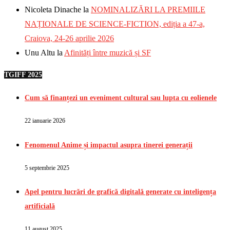
Nicoleta Dinache
la
NOMINALIZĂRI LA PREMIILE
NAȚIONALE DE SCIENCE-FICTION, ediția a 47-a,
Craiova, 24-26 aprilie 2026
Unu Altu
la
Afinități între muzică și SF
TGIFF 2025
Cum să finanțezi un eveniment cultural sau lupta cu eolienele
22 ianuarie 2026
Fenomenul Anime și impactul asupra tinerei generații
5 septembrie 2025
Apel pentru lucrări de grafică digitală generate cu inteligența
artificială
11 august 2025