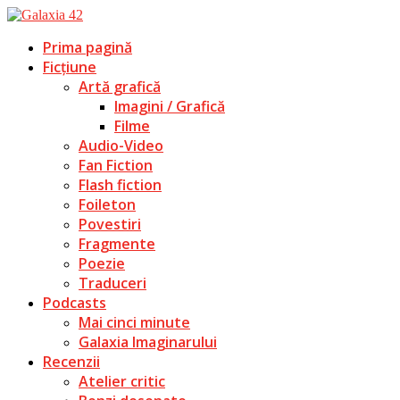
Prima pagină
Ficțiune
Artă grafică
Imagini / Grafică
Filme
Audio-Video
Fan Fiction
Flash fiction
Foileton
Povestiri
Fragmente
Poezie
Traduceri
Podcasts
Mai cinci minute
Galaxia Imaginarului
Recenzii
Atelier critic