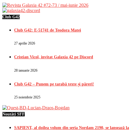
Club G42
Club G42: E-51741 de Teodora Matei
27 aprilie 2026
Cristian Vicol, invitat Galaxia 42 pe Discord
28 ianuarie 2026
Club G42 – Punem pe tarabă texte și păreri!
25 noiembrie 2025
Noutăți SFF
SAPIENT, al doilea volum din seria Nordam 2190, se lansează la