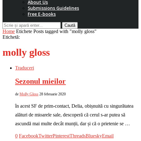
About Us
Submissions Guidelines
Free E-books
Caută
Home
Etichete
Posts tagged with "molly gloss"
Etichetă:
molly gloss
Traduceri
Sezonul mieilor
de
Molly Gloss
28 februarie 2020
în acest SF de prim-contact, Delia, obișnuită cu singurătatea
alături de mioarele sale, descoperă că cerul s-ar putea să
ascundă mai multe decât munții, dar și că o prietenie se …
0
Facebook
Twitter
Pinterest
Threads
Bluesky
Email