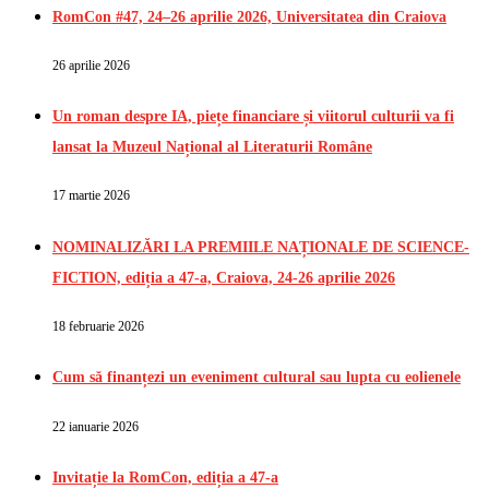
RomCon #47, 24–26 aprilie 2026, Universitatea din Craiova
26 aprilie 2026
Un roman despre IA, piețe financiare și viitorul culturii va fi
lansat la Muzeul Național al Literaturii Române
17 martie 2026
NOMINALIZĂRI LA PREMIILE NAȚIONALE DE SCIENCE-
FICTION, ediția a 47-a, Craiova, 24-26 aprilie 2026
18 februarie 2026
Cum să finanțezi un eveniment cultural sau lupta cu eolienele
22 ianuarie 2026
Invitație la RomCon, ediția a 47-a