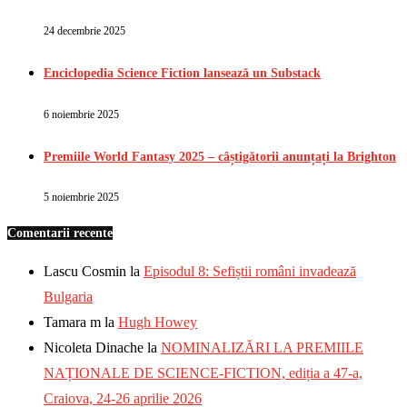
24 decembrie 2025
Enciclopedia Science Fiction lansează un Substack
6 noiembrie 2025
Premiile World Fantasy 2025 – câștigătorii anunțați la Brighton
5 noiembrie 2025
Comentarii recente
Lascu Cosmin
la
Episodul 8: Sefiștii români invadează
Bulgaria
Tamara m
la
Hugh Howey
Nicoleta Dinache
la
NOMINALIZĂRI LA PREMIILE
NAȚIONALE DE SCIENCE-FICTION, ediția a 47-a,
Craiova, 24-26 aprilie 2026