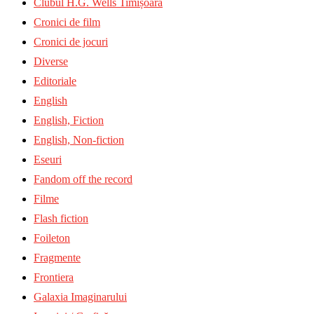
Clubul H.G. Wells Timișoara
Cronici de film
Cronici de jocuri
Diverse
Editoriale
English
English, Fiction
English, Non-fiction
Eseuri
Fandom off the record
Filme
Flash fiction
Foileton
Fragmente
Frontiera
Galaxia Imaginarului