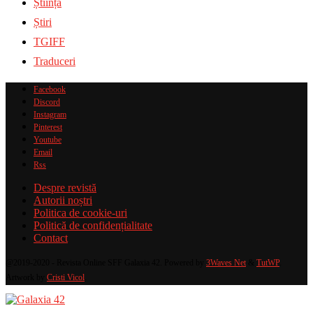
Știință
Știri
TGIFF
Traduceri
Facebook
Discord
Instagram
Pinterest
Youtube
Email
Rss
Despre revistă
Autorii noștri
Politica de cookie-uri
Politică de confidențialitate
Contact
@2019-2020 - Revista Online SFF Galaxia 42. Powered by
3Waves Net
&
TutWP
.
Artwork by
Cristi Vicol
.