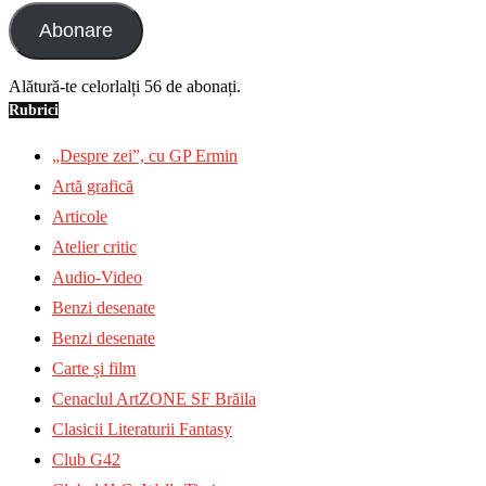
Abonare
Alătură-te celorlalți 56 de abonați.
Rubrici
„Despre zei”, cu GP Ermin
Artă grafică
Articole
Atelier critic
Audio-Video
Benzi desenate
Benzi desenate
Carte și film
Cenaclul ArtZONE SF Brăila
Clasicii Literaturii Fantasy
Club G42