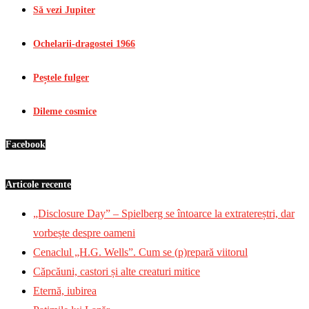
Să vezi Jupiter
Ochelarii-dragostei 1966
Peștele fulger
Dileme cosmice
Facebook
Articole recente
„Disclosure Day” – Spielberg se întoarce la extratereștri, dar
vorbește despre oameni
Cenaclul „H.G. Wells”. Cum se (p)repară viitorul
Căpcăuni, castori și alte creaturi mitice
Eternă, iubirea