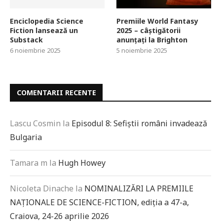
Enciclopedia Science
Premiile World Fantasy
Fiction lansează un
2025 – câștigătorii
Substack
anunțați la Brighton
6 noiembrie 2025
5 noiembrie 2025
COMENTARII RECENTE
Lascu Cosmin
la
Episodul 8: Sefiștii români invadează
Bulgaria
Tamara m
la
Hugh Howey
Nicoleta Dinache
la
NOMINALIZĂRI LA PREMIILE
NAȚIONALE DE SCIENCE-FICTION, ediția a 47-a,
Craiova, 24-26 aprilie 2026