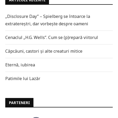
„Disclosure Day” – Spielberg se întoarce la
extratereștri, dar vorbește despre oameni
Cenaclul „H.G. Wells”. Cum se (p)repară viitorul
Căpcăuni, castori și alte creaturi mitice
Eternă, iubirea
Patimile lui Lazăr
PARTENERI