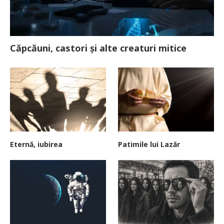
Căpcăuni, castori și alte creaturi mitice
Eternă, iubirea
Patimile lui Lazăr