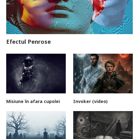
Efectul Penrose
Misiune în afara cupolei
Invoker (video)