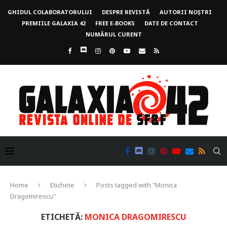
GHIDUL COLABORATORULUI
DESPRE REVISTĂ
AUTORII NOȘTRI
PREMIILE GALAXIA 42
FREE E-BOOKS
DATE DE CONTACT
NUMĂRUL CURENT
Home
Etichete
Posts tagged with "Monica
Dragomirescu"
ETICHETĂ:
MONICA DRAGOMIRESCU