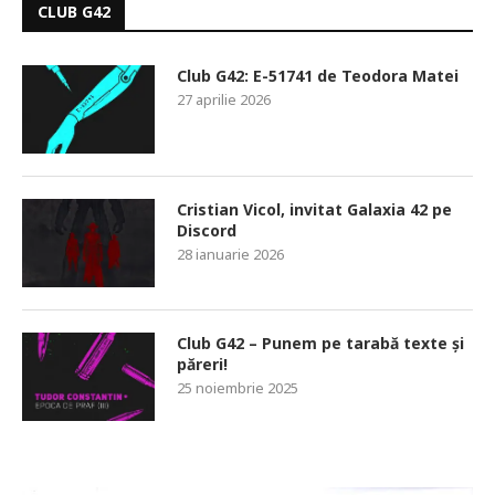
CLUB G42
Club G42: E-51741 de Teodora Matei
27 aprilie 2026
Cristian Vicol, invitat Galaxia 42 pe
Discord
28 ianuarie 2026
Club G42 – Punem pe tarabă texte și
păreri!
25 noiembrie 2025