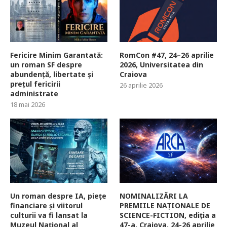
Fericire Minim Garantată:
RomCon #47, 24–26 aprilie
un roman SF despre
2026, Universitatea din
abundență, libertate și
Craiova
prețul fericirii
26 aprilie 2026
administrate
18 mai 2026
Un roman despre IA, piețe
NOMINALIZĂRI LA
financiare și viitorul
PREMIILE NAȚIONALE DE
culturii va fi lansat la
SCIENCE-FICTION, ediția a
Muzeul Național al
47-a, Craiova, 24-26 aprilie