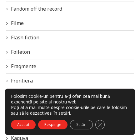
Fandom off the record
Filme
Flash fiction
Foileton
Fragmente
Frontiera
Galaxia Imaginarului
Folosim cookie-uri pentru a-ți oferi cea mai bună
experiență pe site-ul nostru web.
Poți afla mai multe despre cookie-urile pe care le folosim
Imagini / Grafică
sau să le dezactivezi în
setări
.
Interviuri
CLOSE GDPR COO
Accept
Respinge
Setări
Kaguya