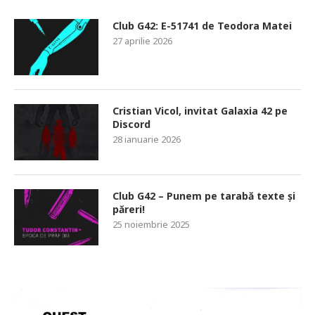
Club G42: E-51741 de Teodora Matei
27 aprilie 2026
Cristian Vicol, invitat Galaxia 42 pe
Discord
28 ianuarie 2026
Club G42 – Punem pe tarabă texte și
păreri!
25 noiembrie 2025