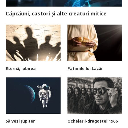
Căpcăuni, castori și alte creaturi mitice
Eternă, iubirea
Patimile lui Lazăr
Să vezi Jupiter
Ochelarii-dragostei 1966