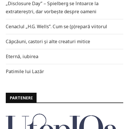
„Disclosure Day” – Spielberg se întoarce la
extratereștri, dar vorbește despre oameni
Cenaclul „H.G. Wells”. Cum se (p)repară viitorul
Căpcăuni, castori și alte creaturi mitice
Eternă, iubirea
Patimile lui Lazăr
PARTENERI