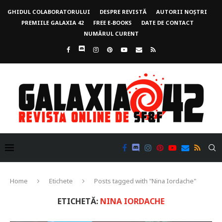
GHIDUL COLABORATORULUI
DESPRE REVISTĂ
AUTORII NOȘTRI
PREMIILE GALAXIA 42
FREE E-BOOKS
DATE DE CONTACT
NUMĂRUL CURENT
Home
Etichete
Posts tagged with "Nina Iordache"
ETICHETĂ:
NINA IORDACHE