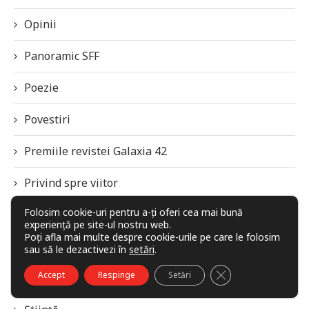
Opinii
Panoramic SFF
Poezie
Povestiri
Premiile revistei Galaxia 42
Privind spre viitor
Folosim cookie-uri pentru a-ți oferi cea mai bună
Recenzii de carte
experiență pe site-ul nostru web.
Poți afla mai multe despre cookie-urile pe care le folosim
Recomandări, rețete și secrete
sau să le dezactivezi în
setări
.
CLOSE GDPR COO
Accept
Respinge
Setări
SFF Panorama