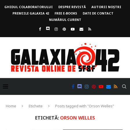
GHIDUL COLABORATORULUI
DESPRE REVISTĂ
AUTORII NOȘTRI
PREMIILE GALAXIA 42
FREE E-BOOKS
DATE DE CONTACT
NUMĂRUL CURENT
Home
Etichete
Posts tagged with "Orson Welles"
ETICHETĂ:
ORSON WELLES