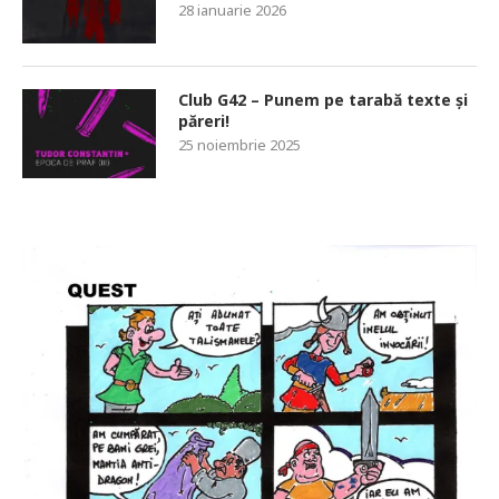
28 ianuarie 2026
Club G42 – Punem pe tarabă texte și
păreri!
25 noiembrie 2025