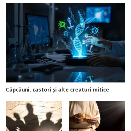
Căpcăuni, castori și alte creaturi mitice