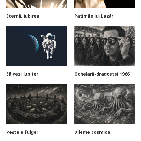
Eternă, iubirea
Patimile lui Lazăr
Să vezi Jupiter
Ochelarii-dragostei 1966
Peștele fulger
Dileme cosmice