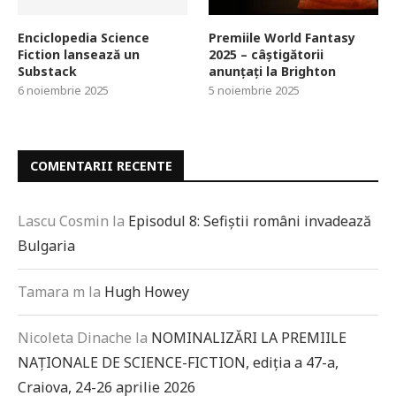
Enciclopedia Science
Premiile World Fantasy
Fiction lansează un
2025 – câștigătorii
Substack
anunțați la Brighton
6 noiembrie 2025
5 noiembrie 2025
COMENTARII RECENTE
Lascu Cosmin
la
Episodul 8: Sefiștii români invadează
Bulgaria
Tamara m
la
Hugh Howey
Nicoleta Dinache
la
NOMINALIZĂRI LA PREMIILE
NAȚIONALE DE SCIENCE-FICTION, ediția a 47-a,
Craiova, 24-26 aprilie 2026