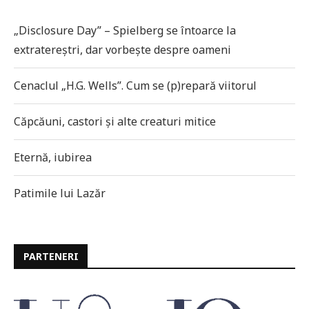
„Disclosure Day” – Spielberg se întoarce la
extratereștri, dar vorbește despre oameni
Cenaclul „H.G. Wells”. Cum se (p)repară viitorul
Căpcăuni, castori și alte creaturi mitice
Eternă, iubirea
Patimile lui Lazăr
PARTENERI