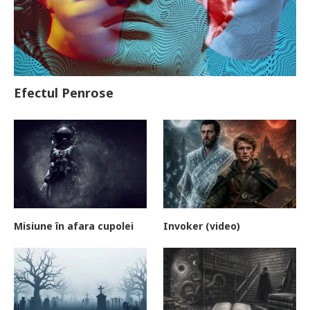
Efectul Penrose
Misiune în afara cupolei
Invoker (video)