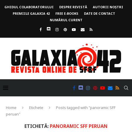
GHIDUL COLABORATORULUI
DESPRE REVISTĂ
AUTORII NOȘTRI
PREMIILE GALAXIA 42
FREE E-BOOKS
DATE DE CONTACT
NUMĂRUL CURENT
Home
Etichete
Posts tagged with "panoramic SFF
peruan"
ETICHETĂ:
PANORAMIC SFF PERUAN