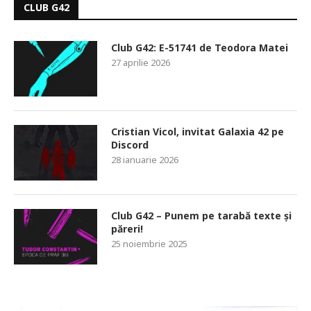
CLUB G42
Club G42: E-51741 de Teodora Matei
27 aprilie 2026
Cristian Vicol, invitat Galaxia 42 pe
Discord
28 ianuarie 2026
Club G42 – Punem pe tarabă texte și
păreri!
25 noiembrie 2025