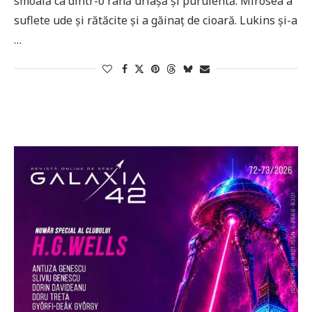
smoală ca dintr-o rană uriașă și purulentă. Mirosea a
suflete ude și rătăcite și a găinaț de cioară. Lukins și-a
…