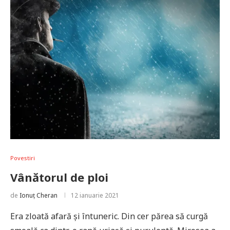
Povestiri
Vânătorul de ploi
de
Ionuț Cheran
12 ianuarie 2021
Era zloată afară și întuneric. Din cer părea să curgă