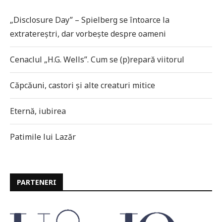
„Disclosure Day” – Spielberg se întoarce la
extratereștri, dar vorbește despre oameni
Cenaclul „H.G. Wells”. Cum se (p)repară viitorul
Căpcăuni, castori și alte creaturi mitice
Eternă, iubirea
Patimile lui Lazăr
PARTENERI