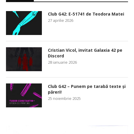
Club G42: E-51741 de Teodora Matei
27 aprilie 2026
Cristian Vicol, invitat Galaxia 42 pe
Discord
28 ianuarie 2026
Club G42 – Punem pe tarabă texte și
păreri!
25 noiembrie 2025