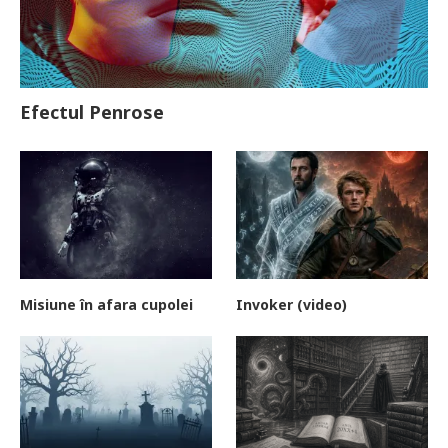
Efectul Penrose
Misiune în afara cupolei
Invoker (video)