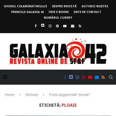
GHIDUL COLABORATORULUI
DESPRE REVISTĂ
AUTORII NOȘTRI
PREMIILE GALAXIA 42
FREE E-BOOKS
DATE DE CONTACT
NUMĂRUL CURENT
Home
Etichete
Posts tagged with "ploaie"
ETICHETĂ:
PLOAIE