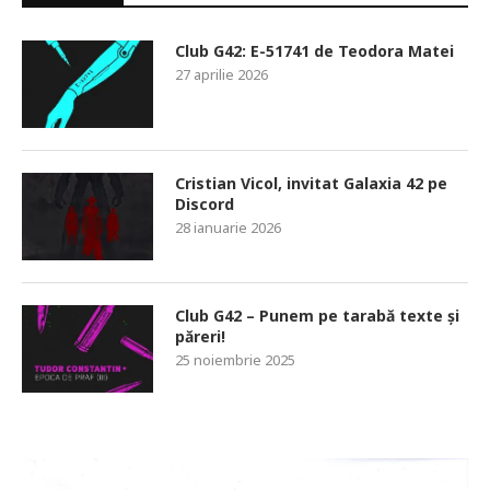
Club G42: E-51741 de Teodora Matei
27 aprilie 2026
Cristian Vicol, invitat Galaxia 42 pe
Discord
28 ianuarie 2026
Club G42 – Punem pe tarabă texte și
păreri!
25 noiembrie 2025