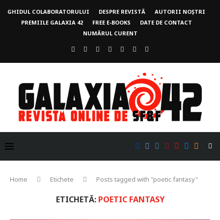
GHIDUL COLABORATORULUI
DESPRE REVISTĂ
AUTORII NOȘTRI
PREMIILE GALAXIA 42
FREE E-BOOKS
DATE DE CONTACT
NUMĂRUL CURENT
Home
Etichete
Posts tagged with "poetic fantasy"
ETICHETĂ:
POETIC FANTASY