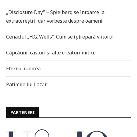
„Disclosure Day” – Spielberg se întoarce la
extratereștri, dar vorbește despre oameni
Cenaclul „H.G. Wells”. Cum se (p)repară viitorul
Căpcăuni, castori și alte creaturi mitice
Eternă, iubirea
Patimile lui Lazăr
PARTENERI