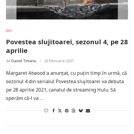
Știri
Povestea slujitoarei, sezonul 4, pe 28
aprilie
de
Daniel Timariu
26 februarie 2021
Margaret Atwood a anunțat, cu puțin timp în urmă, că
sezonul 4 din serialul Povestea slujitoarei va debuta
pe 28 aprilie 2021, canalul de streaming Hulu. Să
sperăm că-l va …