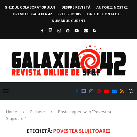
GHIDUL COLABORATORULUI
DESPRE REVISTĂ
AUTORII NOȘTRI
PREMIILE GALAXIA 42
FREE E-BOOKS
DATE DE CONTACT
NUMĂRUL CURENT
Home
Etichete
Posts tagged with "Povestea
Slujitoarei"
ETICHETĂ:
POVESTEA SLUJITOAREI