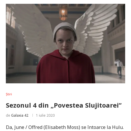
Știri
Sezonul 4 din „Povestea Slujitoarei”
de
Galaxia 42
1 iulie 2020
Da, June / Offred (Elisabeth Moss) se întoarce la Hulu.