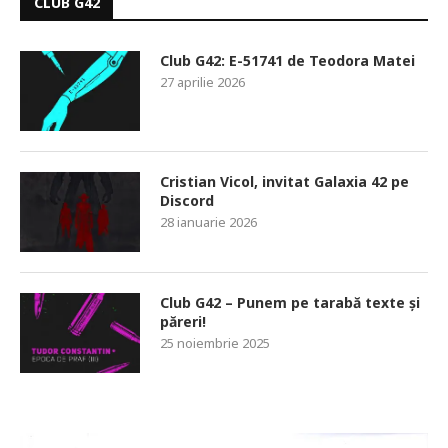
CLUB G42
Club G42: E-51741 de Teodora Matei
27 aprilie 2026
Cristian Vicol, invitat Galaxia 42 pe
Discord
28 ianuarie 2026
Club G42 – Punem pe tarabă texte și
păreri!
25 noiembrie 2025