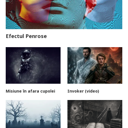
Efectul Penrose
Misiune în afara cupolei
Invoker (video)