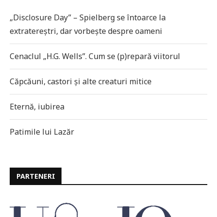
„Disclosure Day” – Spielberg se întoarce la
extratereștri, dar vorbește despre oameni
Cenaclul „H.G. Wells”. Cum se (p)repară viitorul
Căpcăuni, castori și alte creaturi mitice
Eternă, iubirea
Patimile lui Lazăr
PARTENERI