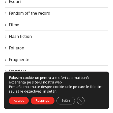
Eseuri
Fandom off the record
Filme
Flash fiction
Foileton
Fragmente
Frontiera
Folosim cookie-uri pentru a-ți oferi cea mai bună
experiență pe site-ul nostru web.
Galaxia Imaginarului
Poți afla mai multe despre cookie-urile pe care le folosim
sau să le dezactivezi în
setări
.
Imagini / Grafică
CLOSE GDPR COO
Accept
Respinge
Setări
Interviuri