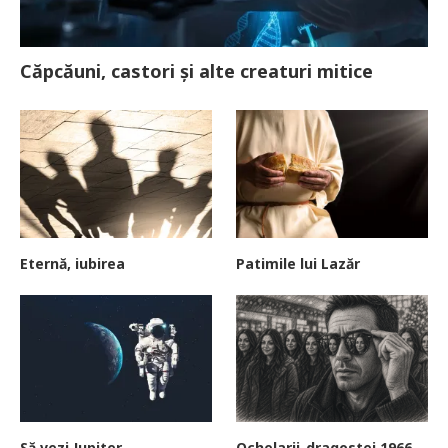
Căpcăuni, castori și alte creaturi mitice
Eternă, iubirea
Patimile lui Lazăr
Să vezi Jupiter
Ochelarii-dragostei 1966