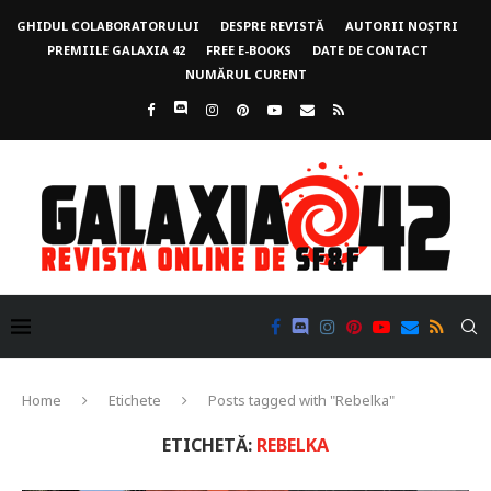
GHIDUL COLABORATORULUI
DESPRE REVISTĂ
AUTORII NOȘTRI
PREMIILE GALAXIA 42
FREE E-BOOKS
DATE DE CONTACT
NUMĂRUL CURENT
Home
Etichete
Posts tagged with "Rebelka"
ETICHETĂ:
REBELKA