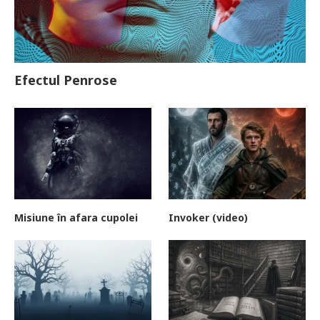
Efectul Penrose
Misiune în afara cupolei
Invoker (video)