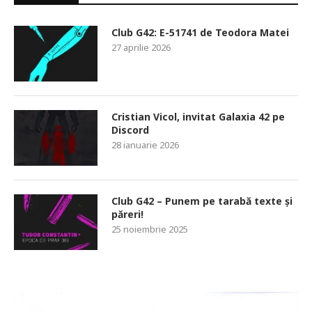
Club G42: E-51741 de Teodora Matei
27 aprilie 2026
Cristian Vicol, invitat Galaxia 42 pe
Discord
28 ianuarie 2026
Club G42 – Punem pe tarabă texte și
păreri!
25 noiembrie 2025