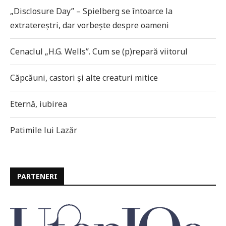
„Disclosure Day” – Spielberg se întoarce la
extratereștri, dar vorbește despre oameni
Cenaclul „H.G. Wells”. Cum se (p)repară viitorul
Căpcăuni, castori și alte creaturi mitice
Eternă, iubirea
Patimile lui Lazăr
PARTENERI