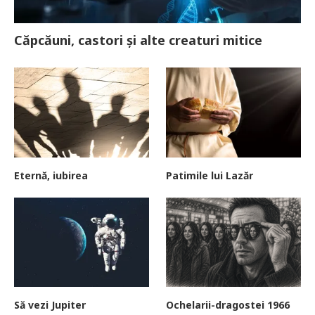
Căpcăuni, castori și alte creaturi mitice
Eternă, iubirea
Patimile lui Lazăr
Să vezi Jupiter
Ochelarii-dragostei 1966