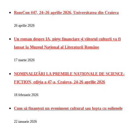
RomCon #47, 24–26 aprilie 2026, Universitatea din Craiova
26 aprilie 2026
Un roman despre IA, piețe financiare și viitorul culturii va fi
lansat la Muzeul Național al Literaturii Române
17 martie 2026
NOMINALIZĂRI LA PREMIILE NAȚIONALE DE SCIENCE-
FICTION, ediția a 47-a, Craiova, 24-26 aprilie 2026
18 februarie 2026
Cum să finanțezi un eveniment cultural sau lupta cu eolienele
22 ianuarie 2026