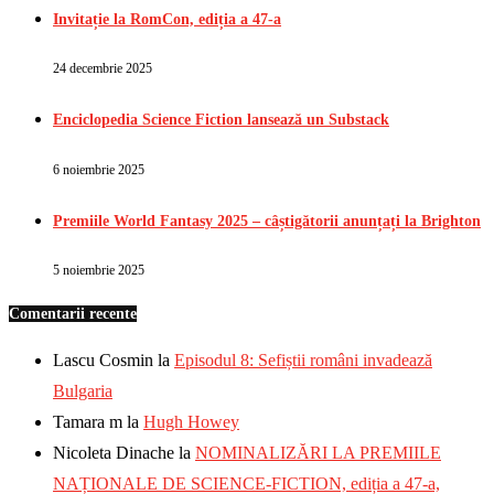
Invitație la RomCon, ediția a 47-a
24 decembrie 2025
Enciclopedia Science Fiction lansează un Substack
6 noiembrie 2025
Premiile World Fantasy 2025 – câștigătorii anunțați la Brighton
5 noiembrie 2025
Comentarii recente
Lascu Cosmin
la
Episodul 8: Sefiștii români invadează
Bulgaria
Tamara m
la
Hugh Howey
Nicoleta Dinache
la
NOMINALIZĂRI LA PREMIILE
NAȚIONALE DE SCIENCE-FICTION, ediția a 47-a,