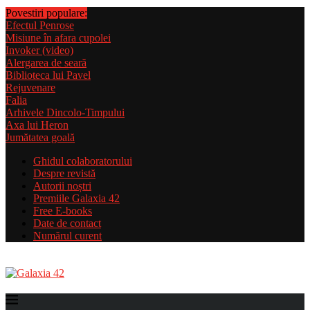
Povestiri populare:
Efectul Penrose
Misiune în afara cupolei
Invoker (video)
Alergarea de seară
Biblioteca lui Pavel
Rejuvenare
Falia
Arhivele Dincolo-Timpului
Axa lui Heron
Jumătatea goală
Ghidul colaboratorului
Despre revistă
Autorii noștri
Premiile Galaxia 42
Free E-books
Date de contact
Numărul curent