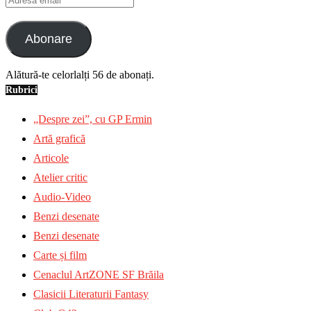
email
Abonare
Alătură-te celorlalți 56 de abonați.
Rubrici
„Despre zei”, cu GP Ermin
Artă grafică
Articole
Atelier critic
Audio-Video
Benzi desenate
Benzi desenate
Carte și film
Cenaclul ArtZONE SF Brăila
Clasicii Literaturii Fantasy