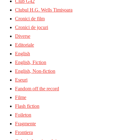
Club G42
Clubul H.G. Wells Timișoara
Cronici de film
Cronici de jocuri
Diverse
Editoriale
English
English, Fiction
English, Non-fiction
Eseuri
Fandom off the record
Filme
Flash fiction
Foileton
Fragmente
Frontiera