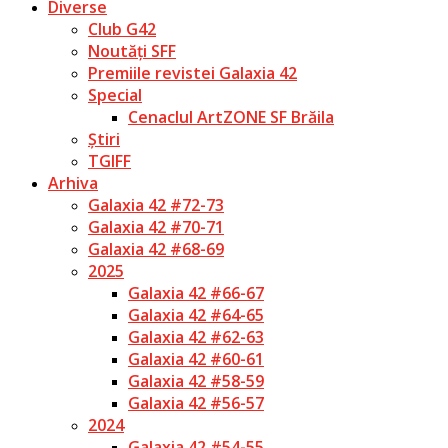
Diverse
Club G42
Noutăți SFF
Premiile revistei Galaxia 42
Special
Cenaclul ArtZONE SF Brăila
Știri
TGIFF
Arhiva
Galaxia 42 #72-73
Galaxia 42 #70-71
Galaxia 42 #68-69
2025
Galaxia 42 #66-67
Galaxia 42 #64-65
Galaxia 42 #62-63
Galaxia 42 #60-61
Galaxia 42 #58-59
Galaxia 42 #56-57
2024
Galaxia 42 #54-55