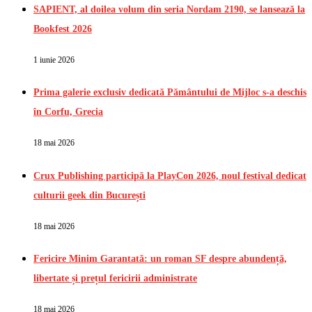
SAPIENT, al doilea volum din seria Nordam 2190, se lansează la
Bookfest 2026
1 iunie 2026
Prima galerie exclusiv dedicată Pământului de Mijloc s-a deschis
în Corfu, Grecia
18 mai 2026
Crux Publishing participă la PlayCon 2026, noul festival dedicat
culturii geek din București
18 mai 2026
Fericire Minim Garantată: un roman SF despre abundență,
libertate și prețul fericirii administrate
18 mai 2026