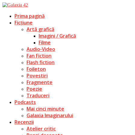
Prima pagină
Ficțiune
Artă grafică
Imagini / Grafică
Filme
Audio-Video
Fan Fiction
Flash fiction
Foileton
Povestiri
Fragmente
Poezie
Traduceri
Podcasts
Mai cinci minute
Galaxia Imaginarului
Recenzii
Atelier critic