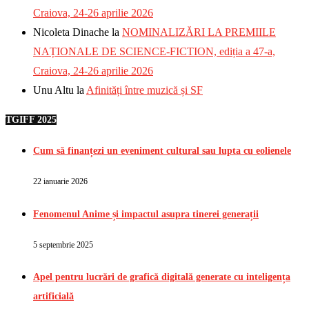
Craiova, 24-26 aprilie 2026
Nicoleta Dinache
la
NOMINALIZĂRI LA PREMIILE
NAȚIONALE DE SCIENCE-FICTION, ediția a 47-a,
Craiova, 24-26 aprilie 2026
Unu Altu
la
Afinități între muzică și SF
TGIFF 2025
Cum să finanțezi un eveniment cultural sau lupta cu eolienele
22 ianuarie 2026
Fenomenul Anime și impactul asupra tinerei generații
5 septembrie 2025
Apel pentru lucrări de grafică digitală generate cu inteligența
artificială