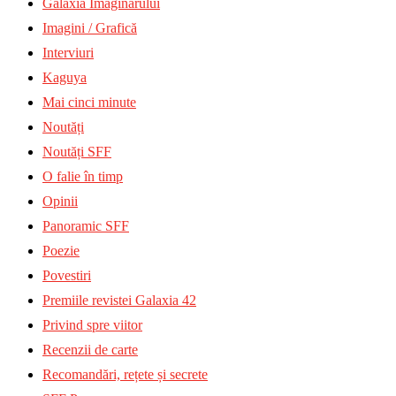
Galaxia Imaginarului
Imagini / Grafică
Interviuri
Kaguya
Mai cinci minute
Noutăți
Noutăți SFF
O falie în timp
Opinii
Panoramic SFF
Poezie
Povestiri
Premiile revistei Galaxia 42
Privind spre viitor
Recenzii de carte
Recomandări, rețete și secrete