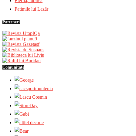
Eternă, iubirea
Patimile lui Lazăr
Parteneri
Comunitate