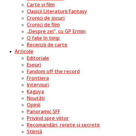
Carte și film
Clasicii Literaturii Fantasy
Cronici de jocuri
Cronici de film
„Despre zei”, cu GP Ermin
O falie în timp
Recenzii de carte
Articole
Editoriale
Eseuri
Fandom off the record
Frontiera
Interviuri
Kaguya
Noutăți
Opinii
Panoramic SFF
Privind spre viitor
Recomandări, rețete și secrete
Știință