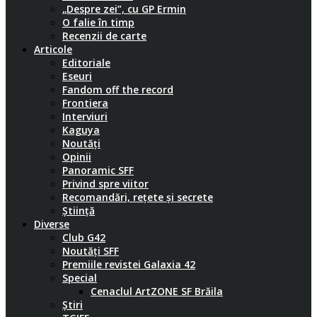
„Despre zei”, cu GP Ermin
O falie în timp
Recenzii de carte
Articole
Editoriale
Eseuri
Fandom off the record
Frontiera
Interviuri
Kaguya
Noutăți
Opinii
Panoramic SFF
Privind spre viitor
Recomandări, rețete și secrete
Știință
Diverse
Club G42
Noutăți SFF
Premiile revistei Galaxia 42
Special
Cenaclul ArtZONE SF Brăila
Știri