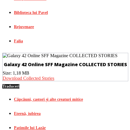
Biblioteca lui Pavel
Rejuvenare
Falia
Galaxy 42 Online SFF Magazine COLLECTED STORIES
Size:
1,18 MB
Download Collected Stories
Traduceri
Căpcăuni, castori și alte creaturi mitice
Eternă, iubirea
Patimile lui Lazăr