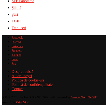
SFF Panorama
Știință
Știri
TGIFF
Traduceri
Facebook
Discord
Instagram
Pinterest
Youtube
Email
Rss
Despre revistă
Autorii noștri
Politica de cookie-uri
Politică de confidențialitate
Contact
@2019-2020 - Revista Online SFF Galaxia 42. Powered by
3Waves Net
&
TutWP
.
Artwork by
Cristi Vicol
.