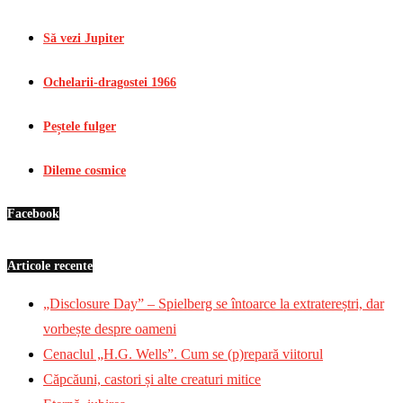
Să vezi Jupiter
Ochelarii-dragostei 1966
Peștele fulger
Dileme cosmice
Facebook
Articole recente
„Disclosure Day” – Spielberg se întoarce la extratereștri, dar
vorbește despre oameni
Cenaclul „H.G. Wells”. Cum se (p)repară viitorul
Căpcăuni, castori și alte creaturi mitice