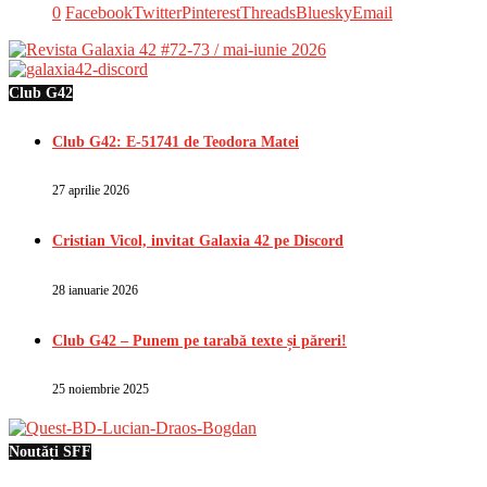
0
Facebook
Twitter
Pinterest
Threads
Bluesky
Email
Club G42
Club G42: E-51741 de Teodora Matei
27 aprilie 2026
Cristian Vicol, invitat Galaxia 42 pe Discord
28 ianuarie 2026
Club G42 – Punem pe tarabă texte și păreri!
25 noiembrie 2025
Noutăți SFF