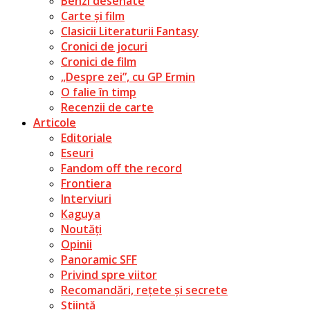
Benzi desenate
Carte și film
Clasicii Literaturii Fantasy
Cronici de jocuri
Cronici de film
„Despre zei”, cu GP Ermin
O falie în timp
Recenzii de carte
Articole
Editoriale
Eseuri
Fandom off the record
Frontiera
Interviuri
Kaguya
Noutăți
Opinii
Panoramic SFF
Privind spre viitor
Recomandări, rețete și secrete
Știință