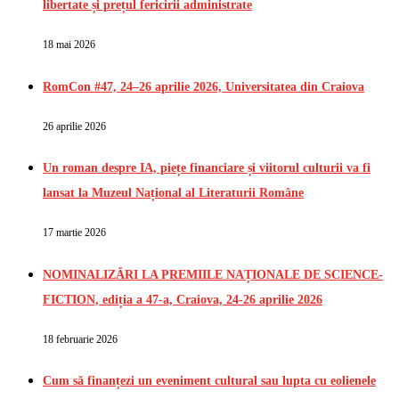
libertate și prețul fericirii administrate
18 mai 2026
RomCon #47, 24–26 aprilie 2026, Universitatea din Craiova
26 aprilie 2026
Un roman despre IA, piețe financiare și viitorul culturii va fi
lansat la Muzeul Național al Literaturii Române
17 martie 2026
NOMINALIZĂRI LA PREMIILE NAȚIONALE DE SCIENCE-
FICTION, ediția a 47-a, Craiova, 24-26 aprilie 2026
18 februarie 2026
Cum să finanțezi un eveniment cultural sau lupta cu eolienele