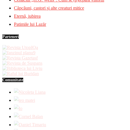
Căpcăuni, castori și alte creaturi mitice
Eternă, iubirea
Patimile lui Lazăr
Parteneri
Comunitate