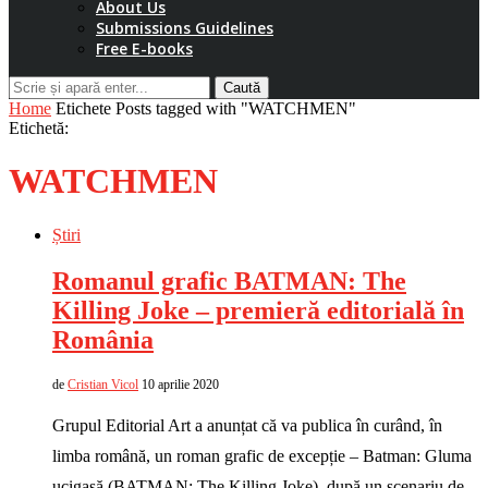
About Us
Submissions Guidelines
Free E-books
Caută
Home
Etichete
Posts tagged with "WATCHMEN"
Etichetă:
WATCHMEN
Știri
Romanul grafic BATMAN: The
Killing Joke – premieră editorială în
România
de
Cristian Vicol
10 aprilie 2020
Grupul Editorial Art a anunțat că va publica în curând, în
limba română, un roman grafic de excepție – Batman: Gluma
ucigașă (BATMAN: The Killing Joke), după un scenariu de