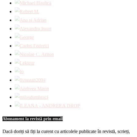
Abonament la revistă prin email
Dacă doriți să fiți la curent cu articolele publicate în revistă, scrieți,