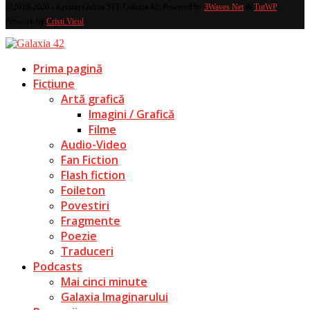
@2019-2020 - Revista Online SFF Galaxia 42. Powered by
3Waves Net
&
TutWP
.
Artwork by
Cristi Vicol
.
Prima pagină
Ficțiune
Artă grafică
Imagini / Grafică
Filme
Audio-Video
Fan Fiction
Flash fiction
Foileton
Povestiri
Fragmente
Poezie
Traduceri
Podcasts
Mai cinci minute
Galaxia Imaginarului