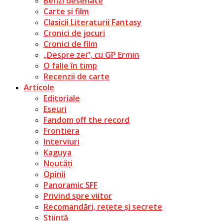
Benzi desenate
Carte și film
Clasicii Literaturii Fantasy
Cronici de jocuri
Cronici de film
„Despre zei”, cu GP Ermin
O falie în timp
Recenzii de carte
Articole
Editoriale
Eseuri
Fandom off the record
Frontiera
Interviuri
Kaguya
Noutăți
Opinii
Panoramic SFF
Privind spre viitor
Recomandări, rețete și secrete
Știință