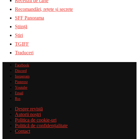
Recenzii de carte
Recomandări, rețete și secrete
SFF Panorama
Știință
Știri
TGIFF
Traduceri
Facebook
Discord
Instagram
Pinterest
Youtube
Email
Rss
Despre revistă
Autorii noștri
Politica de cookie-uri
Politică de confidențialitate
Contact