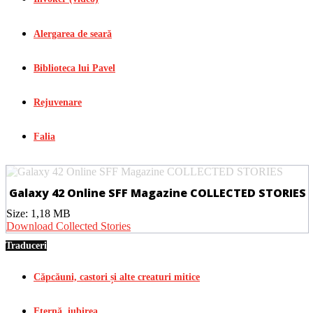
Alergarea de seară
Biblioteca lui Pavel
Rejuvenare
Falia
Galaxy 42 Online SFF Magazine COLLECTED STORIES
Size:
1,18 MB
Download Collected Stories
Traduceri
Căpcăuni, castori și alte creaturi mitice
Eternă, iubirea