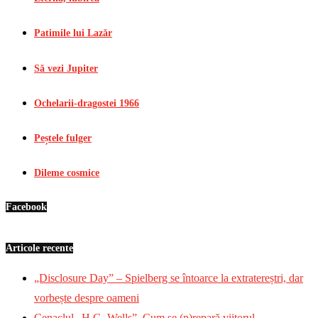
Patimile lui Lazăr
Să vezi Jupiter
Ochelarii-dragostei 1966
Peștele fulger
Dileme cosmice
Facebook
Articole recente
„Disclosure Day” – Spielberg se întoarce la extratereștri, dar
vorbește despre oameni
Cenaclul „H.G. Wells”. Cum se (p)repară viitorul