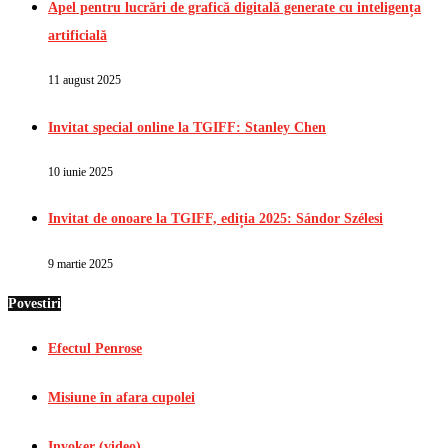
Apel pentru lucrări de grafică digitală generate cu inteligența
artificială
11 august 2025
Invitat special online la TGIFF: Stanley Chen
10 iunie 2025
Invitat de onoare la TGIFF, ediția 2025: Sándor Szélesi
9 martie 2025
Povestiri
Efectul Penrose
Misiune în afara cupolei
Invoker (video)