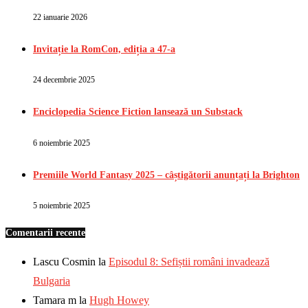
22 ianuarie 2026
Invitație la RomCon, ediția a 47-a
24 decembrie 2025
Enciclopedia Science Fiction lansează un Substack
6 noiembrie 2025
Premiile World Fantasy 2025 – câștigătorii anunțați la Brighton
5 noiembrie 2025
Comentarii recente
Lascu Cosmin
la
Episodul 8: Sefiștii români invadează
Bulgaria
Tamara m
la
Hugh Howey