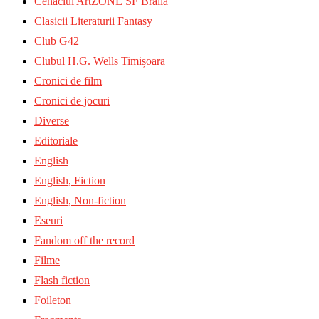
Cenaclul ArtZONE SF Brăila
Clasicii Literaturii Fantasy
Club G42
Clubul H.G. Wells Timișoara
Cronici de film
Cronici de jocuri
Diverse
Editoriale
English
English, Fiction
English, Non-fiction
Eseuri
Fandom off the record
Filme
Flash fiction
Foileton