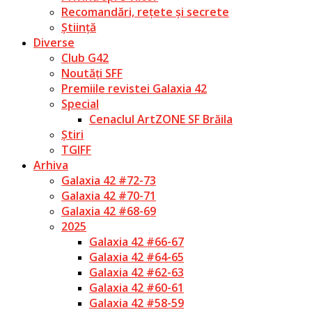
Recomandări, rețete și secrete
Știință
Diverse
Club G42
Noutăți SFF
Premiile revistei Galaxia 42
Special
Cenaclul ArtZONE SF Brăila
Știri
TGIFF
Arhiva
Galaxia 42 #72-73
Galaxia 42 #70-71
Galaxia 42 #68-69
2025
Galaxia 42 #66-67
Galaxia 42 #64-65
Galaxia 42 #62-63
Galaxia 42 #60-61
Galaxia 42 #58-59