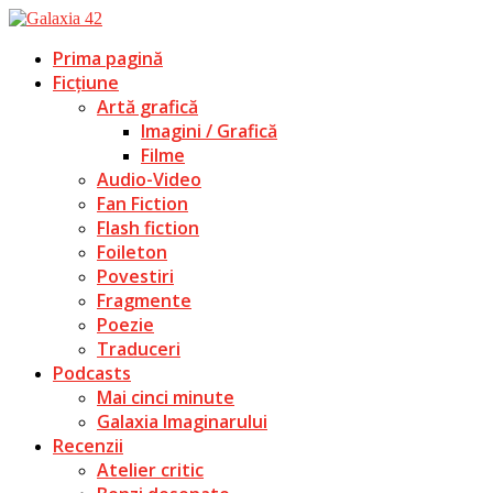
Prima pagină
Ficțiune
Artă grafică
Imagini / Grafică
Filme
Audio-Video
Fan Fiction
Flash fiction
Foileton
Povestiri
Fragmente
Poezie
Traduceri
Podcasts
Mai cinci minute
Galaxia Imaginarului
Recenzii
Atelier critic