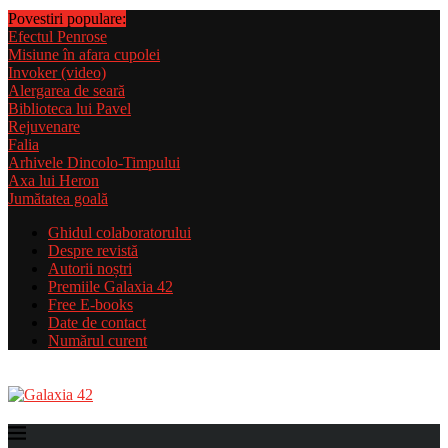
Povestiri populare:
Efectul Penrose
Misiune în afara cupolei
Invoker (video)
Alergarea de seară
Biblioteca lui Pavel
Rejuvenare
Falia
Arhivele Dincolo-Timpului
Axa lui Heron
Jumătatea goală
Ghidul colaboratorului
Despre revistă
Autorii noștri
Premiile Galaxia 42
Free E-books
Date de contact
Numărul curent