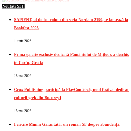
Noutăți SFF
SAPIENT, al doilea volum din seria Nordam 2190, se lansează la
Bookfest 2026
1 iunie 2026
Prima galerie exclusiv dedicată Pământului de Mijloc s-a deschis
în Corfu, Grecia
18 mai 2026
Crux Publishing participă la PlayCon 2026, noul festival dedicat
culturii geek din București
18 mai 2026
Fericire Minim Garantată: un roman SF despre abundență,