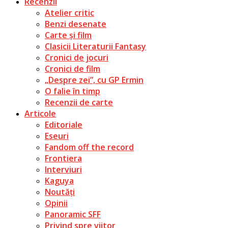
Recenzii
Atelier critic
Benzi desenate
Carte și film
Clasicii Literaturii Fantasy
Cronici de jocuri
Cronici de film
„Despre zei”, cu GP Ermin
O falie în timp
Recenzii de carte
Articole
Editoriale
Eseuri
Fandom off the record
Frontiera
Interviuri
Kaguya
Noutăți
Opinii
Panoramic SFF
Privind spre viitor