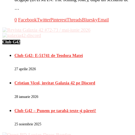
…
0
Facebook
Twitter
Pinterest
Threads
Bluesky
Email
Club G42
Club G42: E-51741 de Teodora Matei
27 aprilie 2026
Cristian Vicol, invitat Galaxia 42 pe Discord
28 ianuarie 2026
Club G42 – Punem pe tarabă texte și păreri!
25 noiembrie 2025