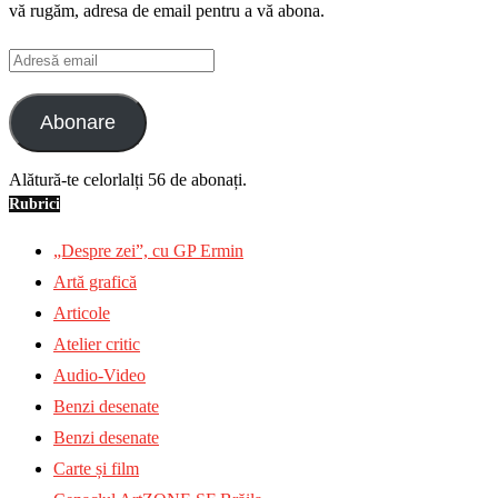
vă rugăm, adresa de email pentru a vă abona.
Adresă
email
Abonare
Alătură-te celorlalți 56 de abonați.
Rubrici
„Despre zei”, cu GP Ermin
Artă grafică
Articole
Atelier critic
Audio-Video
Benzi desenate
Benzi desenate
Carte și film