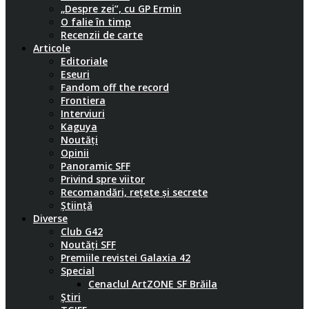
„Despre zei”, cu GP Ermin
O falie în timp
Recenzii de carte
Articole
Editoriale
Eseuri
Fandom off the record
Frontiera
Interviuri
Kaguya
Noutăți
Opinii
Panoramic SFF
Privind spre viitor
Recomandări, rețete și secrete
Știință
Diverse
Club G42
Noutăți SFF
Premiile revistei Galaxia 42
Special
Cenaclul ArtZONE SF Brăila
Știri