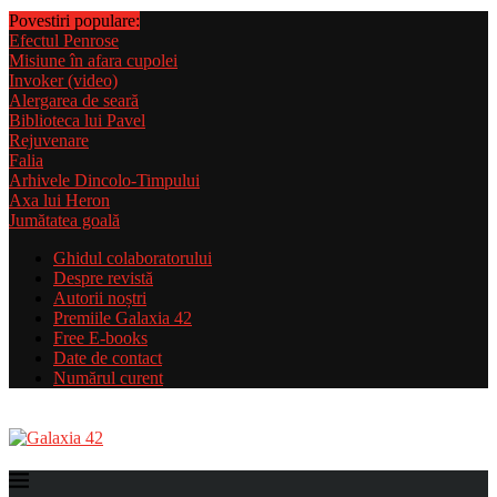
Povestiri populare:
Efectul Penrose
Misiune în afara cupolei
Invoker (video)
Alergarea de seară
Biblioteca lui Pavel
Rejuvenare
Falia
Arhivele Dincolo-Timpului
Axa lui Heron
Jumătatea goală
Ghidul colaboratorului
Despre revistă
Autorii noștri
Premiile Galaxia 42
Free E-books
Date de contact
Numărul curent