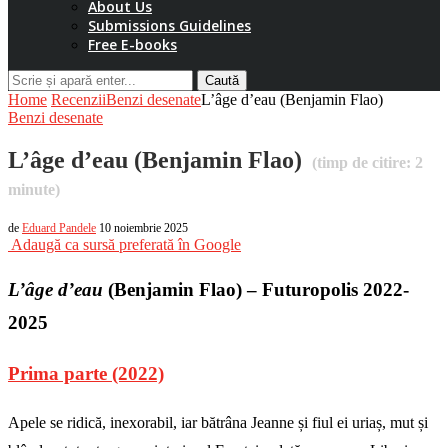
About Us
Submissions Guidelines
Free E-books
Caută
Home
Recenzii
Benzi desenate
L’âge d’eau (Benjamin Flao)
Benzi desenate
L’âge d’eau (Benjamin Flao)
(timp de citire:
2
minute)
de
Eduard Pandele
10 noiembrie 2025
Adaugă ca sursă preferată în Google
L’âge d’eau
(Benjamin Flao) – Futuropolis 2022-
2025
Prima parte (2022)
Apele se ridică, inexorabil, iar bătrâna Jeanne și fiul ei uriaș, mut și