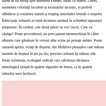
blând se tot retrag spre interiorul Franței, odată cu marea. Liberi,
asemenea celorlalți locuitori ai locuințelor lacustre, ei preferă
sălbăticia și cruzimea naturii și resping autoritatea brutală a orașelor.
Înfricoșați, orășenii acceptă dictatura sanitară în schimbul siguranței
temporare. În curând, cele două tabere se vor ciocni. Cine va
câștiga? Poate povestitorul, un poet-șaman metamorfozat în câine
albastru care gândește în versuri albe scrise pe peisaje stelare. Poate
oamenii apelor, veniți de departe, din Moldova plutașilor care mânau
turmele de bușteni în jos pe rău, precum ciobanii își mânau oile.
Poate rezistența, ecologiști radicali care saboteaza dictatura
tehnologică izolată în spatele digurilor de beton, ca în spatele
zidurilor unei închisori.