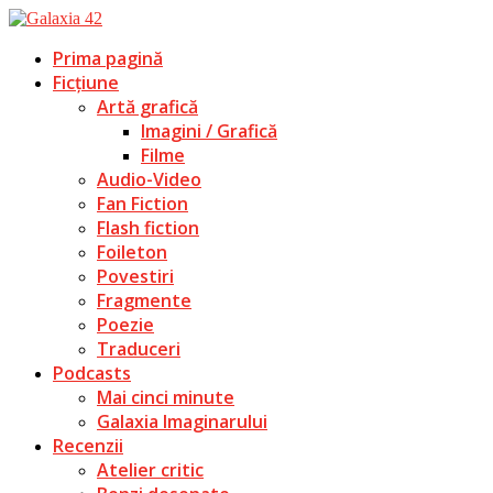
Prima pagină
Ficțiune
Artă grafică
Imagini / Grafică
Filme
Audio-Video
Fan Fiction
Flash fiction
Foileton
Povestiri
Fragmente
Poezie
Traduceri
Podcasts
Mai cinci minute
Galaxia Imaginarului
Recenzii
Atelier critic