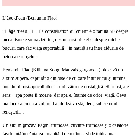
L’âge d’eau (Benjamin Flao)
“L’âge d’eau T1 – La constellation du chien” e o fabulă SF despre
mecanismele supraviețuirii, despre costurile ei și despre micile
bucurii care fac viața suportabilă – în natură sau între zidurile de
beton ale orașelor.
Benjamin Flao (Kililana Song, Mauvais garçons…) pictează un
album superb, capturând din tușe de culoare întunericul și lumina
unei lumi post-apocaliptice surprinzător de nostalgică. Și totuși, are
sens – apa poate fi moarte, dar apa e, înainte de orice, viață. Ceva
mă face să cred că volumul al doilea va sta, deci, sub semnul
renașterii…
Un album grozav. Pagini frumoase, cuvinte frumoase și o călătorie
fascinantă în căutarea umanității de mâine – și de totdeauna.