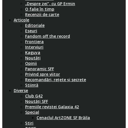
„Despre zei”, cu GP Ermin
O falie în timp
Recenzii de carte
Articole
Editoriale
Eseuri
Fandom off the record
Frontiera
Interviuri
Kaguya
Noutăți
Opinii
Panoramic SFF
Privind spre viitor
Recomandări, rețete și secrete
Știință
Diverse
Club G42
Noutăți SFF
Premiile revistei Galaxia 42
Special
Cenaclul ArtZONE SF Brăila
Știri