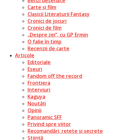
Benzi desenate
Carte și film
Clasicii Literaturii Fantasy
Cronici de jocuri
Cronici de film
„Despre zei”, cu GP Ermin
O falie în timp
Recenzii de carte
Articole
Editoriale
Eseuri
Fandom off the record
Frontiera
Interviuri
Kaguya
Noutăți
Opinii
Panoramic SFF
Privind spre viitor
Recomandări, rețete și secrete
Știință