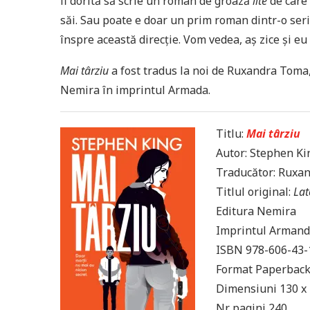
fi dorită să scrie un roman de groază
lite
de care s
săi. Sau poate e doar un prim roman dintr-o seri
înspre această direcție. Vom vedea, aș zice și eu 
Mai târziu
a fost tradus la noi de Ruxandra Toma, 
Nemira în imprintul Armada.
Titlu:
Mai târziu
Autor: Stephen Ki
Traducător: Ruxa
Titlul original:
Lat
Editura Nemira
Imprintul Arman
ISBN 978-606-43-
Format Paperbac
Dimensiuni 130 x
Nr. pagini 240