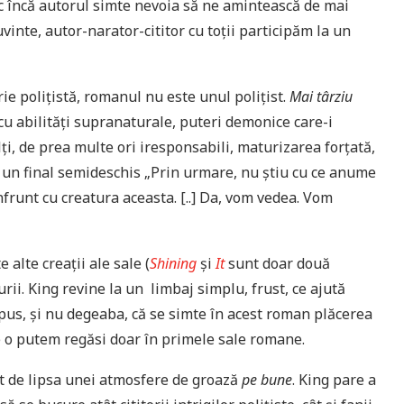
sc încă autorul simte nevoia să ne amintească de mai
vinte, autor-narator-cititor cu toții participăm la un
erie polițistă, romanul nu este unul polițist.
Mai târziu
 cu abilități supranaturale, puteri demonice care-i
dulți, de prea multe ori iresponsabili, maturizarea forțată,
 un final semideschis „Prin urmare, nu știu cu ce anume
nfrunt cu creatura aceasta. [..] Da, vom vedea. Vom
alte creații ale sale (
Shining
și
It
sunt doar două
turii. King revine la un limbaj simplu, frust, ce ajută
 spus, și nu degeaba, că se simte în acest roman plăcerea
are o putem regăsi doar în primele sale romane.
t de lipsa unei atmosfere de groază
pe bune
. King pare a