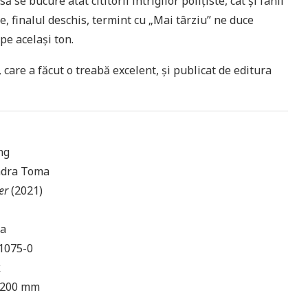
ă se bucure atât cititorii intrigilor polițiste, cât și fanii
e, finalul deschis, termint cu „Mai târziu” ne duce
pe același ton.
care a făcut o treabă excelent, și publicat de editura
ng
ndra Toma
er
(2021)
da
1075-0
k
 200 mm