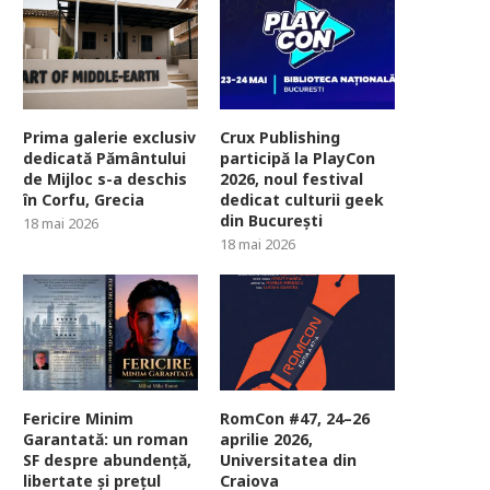
Prima galerie exclusiv
Crux Publishing
dedicată Pământului
participă la PlayCon
de Mijloc s-a deschis
2026, noul festival
în Corfu, Grecia
dedicat culturii geek
din București
18 mai 2026
18 mai 2026
Fericire Minim
RomCon #47, 24–26
Garantată: un roman
aprilie 2026,
SF despre abundență,
Universitatea din
libertate și prețul
Craiova