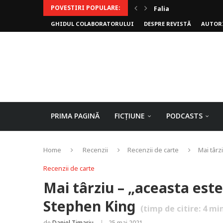
POVESTIRI POPULARE:
Falia
GHIDUL COLABORATORULUI
DESPRE REVISTĂ
AUTOR
Arhivele Dincolo-Timp
Axa lui Heron
Jumătatea goală
PRIMA PAGINĂ
FICȚIUNE
PODCASTS
Home
Recenzii
Recenzii de carte
Mai târz
Recenzii de carte
Mai târziu – „aceasta este
Stephen King
(timp de citire:
4
min
de
Daniel Timariu
25 mai 2021