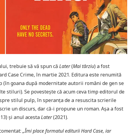
lui, trebuie să vă spun că
Later
(
Mai târziu
) a fost
Hard Case Crime, în martie 2021. Editura este renumită
ulp (în goana după modernitate autorii români de gen se
lte stiluri). Se povestește că acum ceva timp editorul de
espre stilul pulp, în speranța de a resuscita scrierile
ă scrie un discurs, dar că-i propune un roman. Așa a fost
013) și anul acesta
Later
(2021).
 comentat:
„Îmi place formatul editurii Hard Case, iar