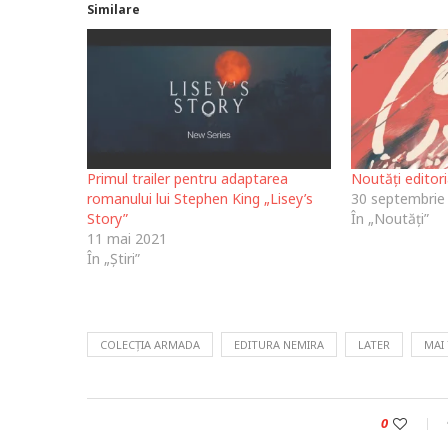
Similare
Primul trailer pentru adaptarea
Noutăți editor
romanului lui Stephen King „Lisey’s
30 septembrie
Story”
În „Noutăți”
11 mai 2021
În „Știri”
COLECȚIA ARMADA
EDITURA NEMIRA
LATER
MAI
0