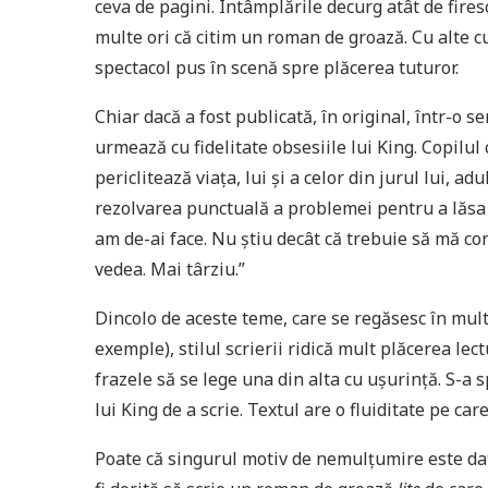
ceva de pagini. Întâmplările decurg atât de fire
multe ori că citim un roman de groază. Cu alte cu
spectacol pus în scenă spre plăcerea tuturor.
Chiar dacă a fost publicată, în original, într-o s
urmează cu fidelitate obsesiile lui King. Copilul
periclitează viața, lui și a celor din jurul lui, a
rezolvarea punctuală a problemei pentru a lăsa
am de-ai face. Nu știu decât că trebuie să mă co
vedea. Mai târziu.”
Dincolo de aceste teme, care se regăsesc în multe 
exemple), stilul scrierii ridică mult plăcerea lec
frazele să se lege una din alta cu ușurință. S-a
lui King de a scrie. Textul are o fluiditate pe c
Poate că singurul motiv de nemulțumire este da