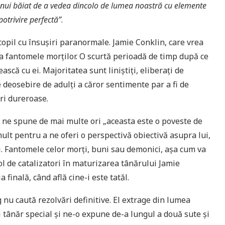
unui băiat de a vedea dincolo de lumea noastră cu elemente
potrivire perfectă”
.
opil cu însușiri paranormale. Jamie Conklin, care vrea
ea fantomele morților. O scurtă perioadă de timp după ce
scă cu ei. Majoritatea sunt liniștiți, eliberați de
deosebire de adulți a căror sentimente par a fi de
ri dureroase.
și ne spune de mai multe ori „aceasta este o poveste de
ult pentru a ne oferi o perspectivă obiectivă asupra lui,
i. Fantomele celor morți, buni sau demonici, așa cum va
 rol de catalizatori în maturizarea tânărului Jamie
 finală, când află cine-i este tatăl.
g nu caută rezolvări definitive. El extrage din lumea
i tânăr special și ne-o expune de-a lungul a două sute și