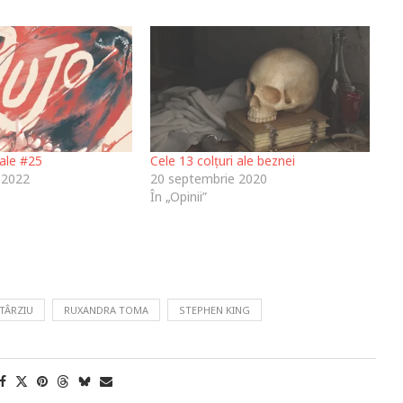
iale #25
Cele 13 colțuri ale beznei
 2022
20 septembrie 2020
În „Opinii”
 TÂRZIU
RUXANDRA TOMA
STEPHEN KING