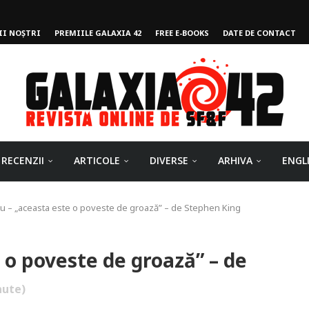
II NOȘTRI
PREMIILE GALAXIA 42
FREE E-BOOKS
DATE DE CONTACT
ului
RECENZII
ARTICOLE
DIVERSE
ARHIVA
ENGL
iu – „aceasta este o poveste de groază” – de Stephen King
 o poveste de groază” – de
ute)