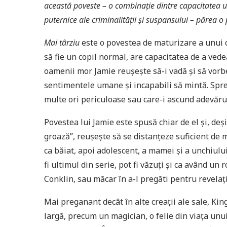
această poveste – o combinație dintre capacitatea 
puternice ale criminalității și suspansului – părea o 
Mai târziu
este o povestea de maturizare a unui c
să fie un copil normal, are capacitatea de a ved
oamenii mor Jamie reușește să-i vadă și să vorbea
sentimentele umane și incapabili să mintă. Spre 
multe ori periculoase sau care-i ascund adevăru
Povestea lui Jamie este spusă chiar de el și, de
groază”, reușește să se distanțeze suficient de m
ca băiat, apoi adolescent, a mamei și a unchiulu
fi ultimul din serie, pot fi văzuți și ca având un
Conklin, sau măcar în a-l pregăti pentru revelația
Mai preganant decât în alte creații ale sale, Kin
largă, precum un magician, o felie din viața unu