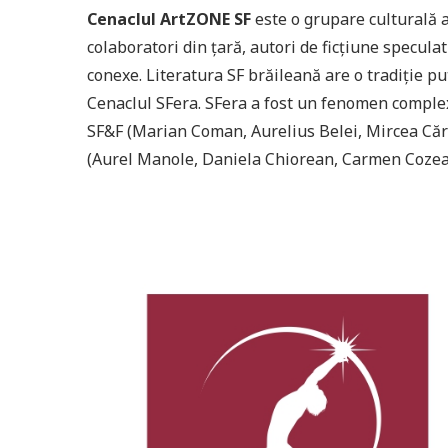
Cenaclul ArtZONE SF
este o grupare culturală a
colaboratori din ţară, autori de ficţiune speculat
conexe. Literatura SF brăileană are o tradiţie put
Cenaclul SFera. SFera a fost un fenomen complex
SF&F (Marian Coman, Aurelius Belei, Mircea Cărb
(Aurel Manole, Daniela Chiorean, Carmen Cozea). 