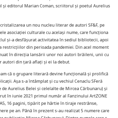
rul şi editorul Marian Coman, scriitorul şi poetul Aurelius
ristalizarea un nou nucleu literar de autori SF&F, pe
le asociaţiei culturale cu acelaşi nume, care funcţiona
lul şi-a desfăşurat activitatea în sediul bibliotecii, apoi
iţia restricţiilor din perioada pandemiei. Din acel moment
inuat în direcţia lansării unor noi autori brăileni, unii cu
 autori din ţară aflaţi şi ei la debut.
m că o grupare literară devine funcţională şi prolifică
licaţii. Aşa s-a întâmplat şi cu vechiul Cenaclu SFeră
 de Aurelius Belei şi celelalte de Mircea Cărbunaru) şi
apărut în iunie 2021 primul număr al Fanzinului ArtZONE
, 16 pagini, tipărit pe hârtie în tiraje restrânse,
mere pe an. Până în prezent s-au realizat 5 numere care
ator publicaţie: Mircea Cărbunaru). Dintre numele care s-