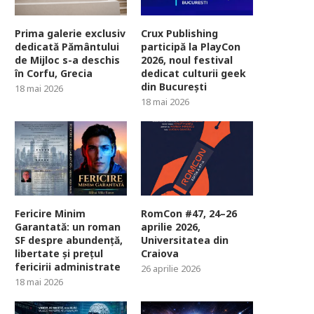
Prima galerie exclusiv
Crux Publishing
dedicată Pământului
participă la PlayCon
de Mijloc s-a deschis
2026, noul festival
în Corfu, Grecia
dedicat culturii geek
din București
18 mai 2026
18 mai 2026
Fericire Minim
RomCon #47, 24–26
Garantată: un roman
aprilie 2026,
SF despre abundență,
Universitatea din
libertate și prețul
Craiova
fericirii administrate
26 aprilie 2026
18 mai 2026