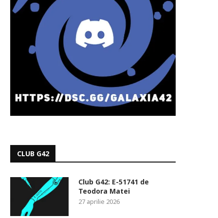
CLUB G42
Club G42: E-51741 de
Teodora Matei
27 aprilie 2026