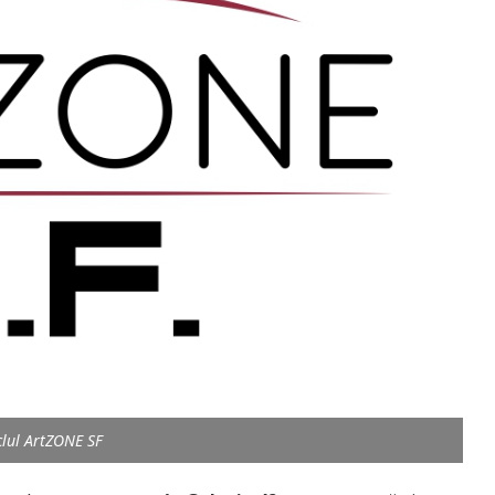
lul ArtZONE SF