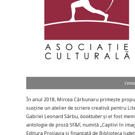
Cenac
În anul 2018, Mircea Cărbunaru primeşte propune
susţine un atelier de scriere creativă pentru Lite
Gabriel Leonard Sârbu,
booktuber
şi el fost mem
antologie de proză SF&F, numită „Captivi în ima
Editura Proilavia şi finanţată de Biblioteca Jude