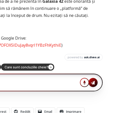
ea de a ne prezenta în
Galaxia 42
este onorantă şi
orim să rămânem în continuare o „platformă” de
aţi la început de drum. Nu ezitaţi să ne căutaţi.
a Google Drive:
cV7OFOX5lDuJay8vqrl1YBzFhKythiE
)
erest
Reddit
Email
Imprimare