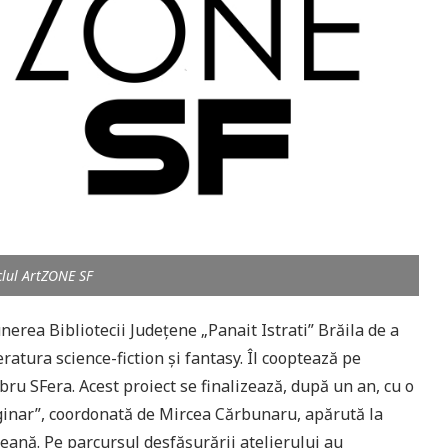
lul ArtZONE SF
rea Bibliotecii Judeţene „Panait Istrati” Brăila de a
ratura science-fiction şi fantasy. Îl cooptează pe
bru SFera. Acest proiect se finalizează, după un an, cu o
ginar”, coordonată de Mircea Cărbunaru, apărută la
ţeană. Pe parcursul desfăşurării atelierului au