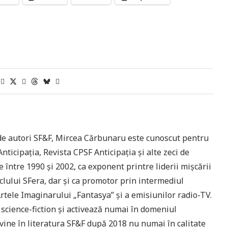
0 de autori SF&F, Mircea Cărbunaru este cunoscut pentru
ticipaţia, Revista CPSF Anticipaţia şi alte zeci de
e între 1990 şi 2002, ca exponent printre liderii mişcării
lului SFera, dar şi ca promotor prin intermediul
rtele Imaginarului „Fantasya” şi a emisiunilor radio-TV.
science-fiction şi activează numai în domeniul
Revine în literatura SF&F după 2018 nu numai în calitate