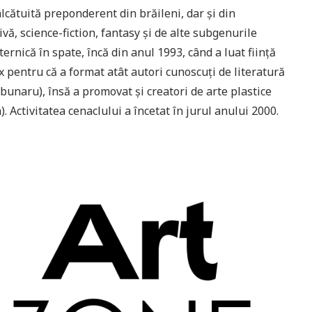
lcătuită preponderent din brăileni, dar şi din
ivă, science-fiction, fantasy şi de alte subgenurile
ernică în spate, încă din anul 1993, când a luat fiinţă
 pentru că a format atât autori cunoscuţi de literatură
unaru), însă a promovat şi creatori de arte plastice
Activitatea cenaclului a încetat în jurul anului 2000.