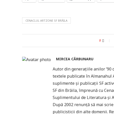
CENACLUL ARTZONE SF BRĂILA
1
MIRCEA CĂRBUNARU
Autor din generaţiile anilor ʼ9
textele publicate în Almanahul An
suplimente şi publicaţii SF activ
SF din Brăila, împreună cu Cenac
Suplimentului de Literatura şi A
După 2002 renunţă să mai scrie 
publicisticii din alte domenii. 