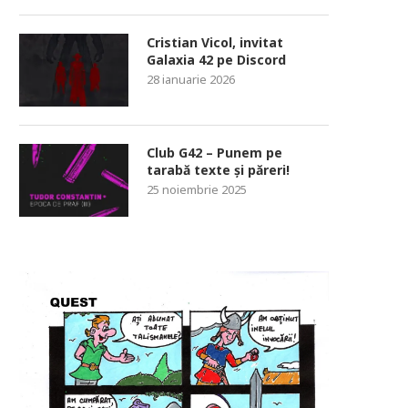
Cristian Vicol, invitat
Galaxia 42 pe Discord
28 ianuarie 2026
Club G42 – Punem pe
tarabă texte și păreri!
25 noiembrie 2025