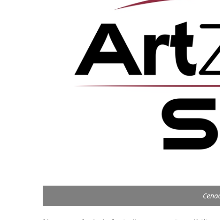
Cenac