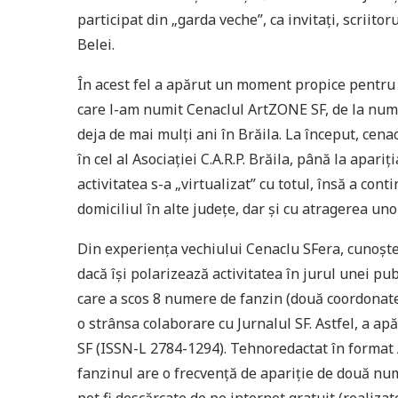
participat din „garda veche”, ca invitaţi, scriito
Belei.
În acest fel a apărut un moment propice pentru c
care l-am numit Cenaclul ArtZONE SF, de la nume
deja de mai mulţi ani în Brăila. La început, cenac
în cel al Asociaţiei C.A.R.P. Brăila, până la apar
activitatea s-a „virtualizat” cu totul, însă a cont
domiciliul în alte judeţe, dar şi cu atragerea unor
Din experienţa vechiului Cenaclu SFera, cunoştea
dacă îşi polarizează activitatea în jurul unei pub
care a scos 8 numere de fanzin (două coordonate
o strânsa colaborare cu Jurnalul SF. Astfel, a 
SF (ISSN-L 2784-1294). Tehnoredactat în format A5
fanzinul are o frecvenţă de apariţie de două nu
pot fi descărcate de pe internet gratuit (realiz