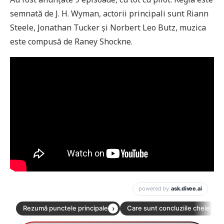
semnată de J. H. Wyman, actorii principali sunt Riann
Steele, Jonathan Tucker și Norbert Leo Butz, muzica
este compusă de Raney Shockne.