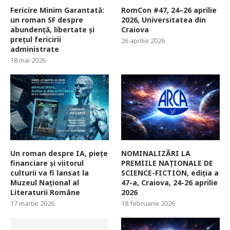
Fericire Minim Garantată:
RomCon #47, 24–26 aprilie
un roman SF despre
2026, Universitatea din
abundență, libertate și
Craiova
prețul fericirii
26 aprilie 2026
administrate
18 mai 2026
Un roman despre IA, piețe
NOMINALIZĂRI LA
financiare și viitorul
PREMIILE NAȚIONALE DE
culturii va fi lansat la
SCIENCE-FICTION, ediția a
Muzeul Național al
47-a, Craiova, 24-26 aprilie
Literaturii Române
2026
17 martie 2026
18 februarie 2026