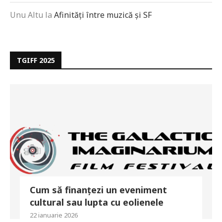
Unu Altu
la
Afinități între muzică și SF
TGIFF 2025
Cum să finanțezi un eveniment
cultural sau lupta cu eolienele
22 ianuarie 2026