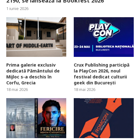
2190, se lansează la Bookfest 2026
1 iunie 2026
Prima galerie exclusiv
Crux Publishing participă
dedicată Pământului de
la PlayCon 2026, noul
Mijloc s-a deschis în
festival dedicat culturii
Corfu, Grecia
geek din București
18 mai 2026
18 mai 2026