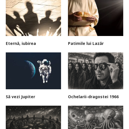
Eternă, iubirea
Patimile lui Lazăr
Să vezi Jupiter
Ochelarii-dragostei 1966