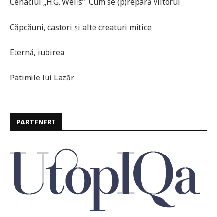
Cenaclul „H.G. Wells”. Cum se (p)repară viitorul
Căpcăuni, castori și alte creaturi mitice
Eternă, iubirea
Patimile lui Lazăr
PARTENERI