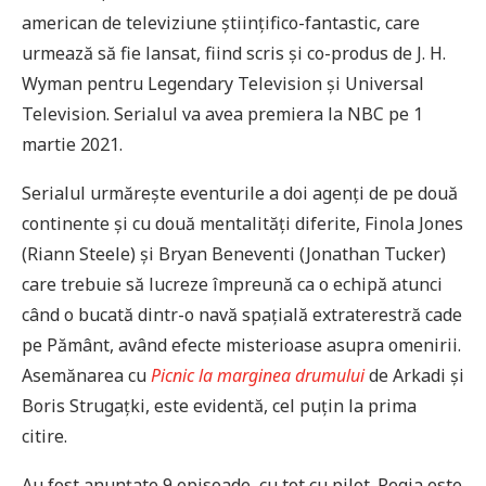
american de televiziune științifico-fantastic, care
urmează să fie lansat, fiind scris și co-produs de J. H.
Wyman pentru Legendary Television și Universal
Television. Serialul va avea premiera la NBC pe 1
martie 2021.
Serialul urmărește eventurile a doi agenți de pe două
continente și cu două mentalități diferite, Finola Jones
(Riann Steele) și Bryan Beneventi (Jonathan Tucker)
care trebuie să lucreze împreună ca o echipă atunci
când o bucată dintr-o navă spațială extraterestră cade
pe Pământ, având efecte misterioase asupra omenirii.
Asemănarea cu
Picnic la marginea drumului
de Arkadi și
Boris Strugațki, este evidentă, cel puțin la prima
citire.
Au fost anunțate 9 episoade, cu tot cu pilot. Regia este