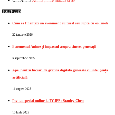
Unu Altu
la
Afinități între muzică și SF
TGIFF 2025
Cum să finanțezi un eveniment cultural sau lupta cu eolienele
22 ianuarie 2026
Fenomenul Anime și impactul asupra tinerei generații
5 septembrie 2025
Apel pentru lucrări de grafică digitală generate cu inteligența
artificială
11 august 2025
Invitat special online la TGIFF: Stanley Chen
10 iunie 2025