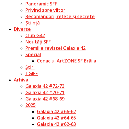
Panoramic SFF
Privind spre viitor
Recomandări, rețete și secrete
Știință
Diverse
Club G42
Noutăți SFF
Premiile revistei Galaxia 42
Special
Cenaclul ArtZONE SF Brăila
Știri
TGIFF
Arhiva
Galaxia 42 #72-73
Galaxia 42 #70-71
Galaxia 42 #68-69
2025
Galaxia 42 #66-67
Galaxia 42 #64-65
Galaxia 42 #62-63