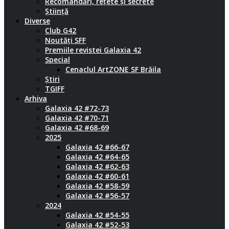
Recomandări, rețete și secrete
Știință
Diverse
Club G42
Noutăți SFF
Premiile revistei Galaxia 42
Special
Cenaclul ArtZONE SF Brăila
Știri
TGIFF
Arhiva
Galaxia 42 #72-73
Galaxia 42 #70-71
Galaxia 42 #68-69
2025
Galaxia 42 #66-67
Galaxia 42 #64-65
Galaxia 42 #62-63
Galaxia 42 #60-61
Galaxia 42 #58-59
Galaxia 42 #56-57
2024
Galaxia 42 #54-55
Galaxia 42 #52-53