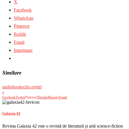
X
Facebook
WhatsApp
Pinterest
Reddit
Email
Imprimare
Similare
audiobook
echo.ro
știri
0
Facebook
Twitter
Pinterest
Threads
Bluesky
Email
Galaxia 42
Revista Galaxia 42 este o revistă de literatură și artă science-fiction