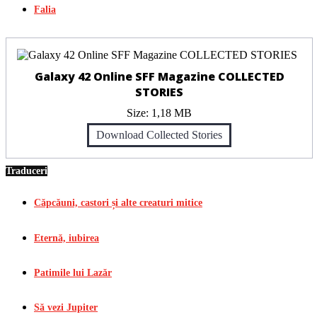
Falia
Galaxy 42 Online SFF Magazine COLLECTED
STORIES
Size:
1,18 MB
Download Collected Stories
Traduceri
Căpcăuni, castori și alte creaturi mitice
Eternă, iubirea
Patimile lui Lazăr
Să vezi Jupiter