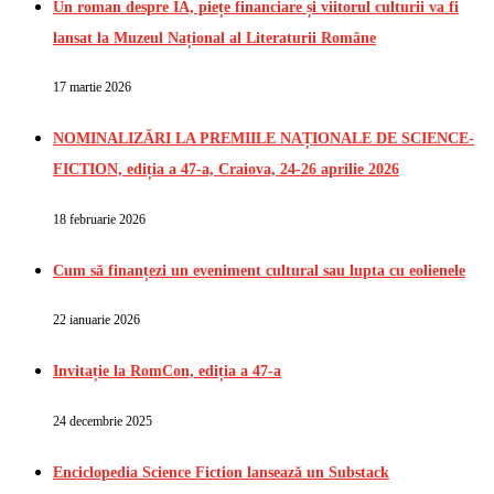
Un roman despre IA, piețe financiare și viitorul culturii va fi
lansat la Muzeul Național al Literaturii Române
17 martie 2026
NOMINALIZĂRI LA PREMIILE NAȚIONALE DE SCIENCE-
FICTION, ediția a 47-a, Craiova, 24-26 aprilie 2026
18 februarie 2026
Cum să finanțezi un eveniment cultural sau lupta cu eolienele
22 ianuarie 2026
Invitație la RomCon, ediția a 47-a
24 decembrie 2025
Enciclopedia Science Fiction lansează un Substack