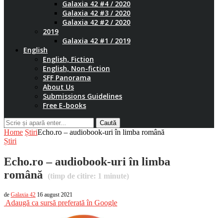
Galaxia 42 #4 / 2020
Galaxia 42 #3 / 2020
Galaxia 42 #2 / 2020
2019
Galaxia 42 #1 / 2019
English
English, Fiction
English, Non-fiction
SFF Panorama
About Us
Submissions Guidelines
Free E-books
Caută
Home
Știri
Echo.ro – audiobook-uri în limba română
Știri
Echo.ro – audiobook-uri în limba
română
(timp de citire:
1
minute)
de
Galaxia 42
16 august 2021
Adaugă ca sursă preferată în Google