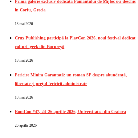
Prima galerie exclusiv dedicată Pământului de Mijloc s-a deschis
în Corfu, Grecia
18 mai 2026
Crux Publishing participă la PlayCon 2026, noul festival dedicat
culturii geek din București
18 mai 2026
Fericire Minim Garantată: un roman SF despre abundență,
libertate și prețul fericirii administrate
18 mai 2026
RomCon #47, 24–26 aprilie 2026, Universitatea din Craiova
26 aprilie 2026