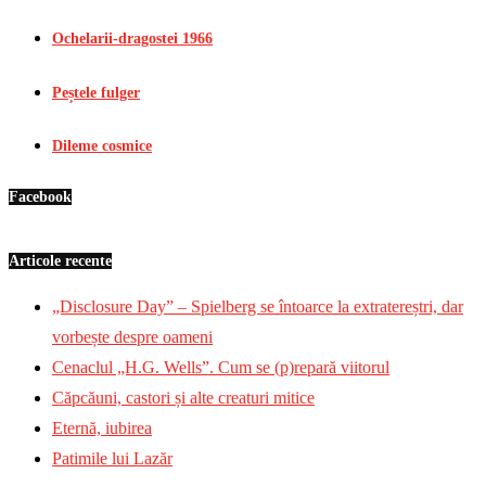
Ochelarii-dragostei 1966
Peștele fulger
Dileme cosmice
Facebook
Articole recente
„Disclosure Day” – Spielberg se întoarce la extratereștri, dar
vorbește despre oameni
Cenaclul „H.G. Wells”. Cum se (p)repară viitorul
Căpcăuni, castori și alte creaturi mitice
Eternă, iubirea
Patimile lui Lazăr