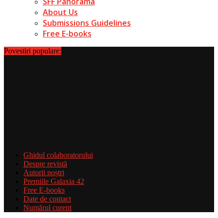
SFF Panorama
About Us
Submissions Guidelines
Free E-books
Povestiri populare:
Ghidul colaboratorului
Despre revistă
Autorii noștri
Premiile Galaxia 42
Free E-books
Date de contact
Numărul curent