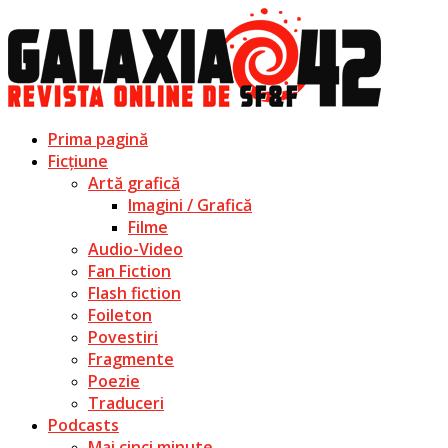
Prima pagină
Ficțiune
Artă grafică
Imagini / Grafică
Filme
Audio-Video
Fan Fiction
Flash fiction
Foileton
Povestiri
Fragmente
Poezie
Traduceri
Podcasts
Mai cinci minute