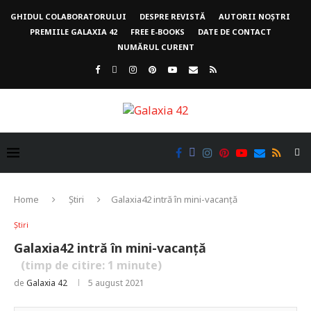
GHIDUL COLABORATORULUI
DESPRE REVISTĂ
AUTORII NOȘTRI
PREMIILE GALAXIA 42
FREE E-BOOKS
DATE DE CONTACT
NUMĂRUL CURENT
Home
Știri
Galaxia42 intră în mini-vacanță
Știri
Galaxia42 intră în mini-vacanță
(timp de citire:
1
minute)
de
Galaxia 42
5 august 2021