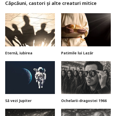
Căpcăuni, castori și alte creaturi mitice
Eternă, iubirea
Patimile lui Lazăr
Să vezi Jupiter
Ochelarii-dragostei 1966