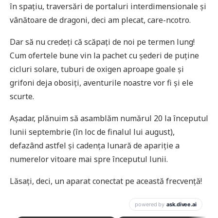
în spațiu, traversări de portaluri interdimensionale și
vânătoare de dragoni, deci am plecat, care-ncotro.
Dar să nu credeți că scăpați de noi pe termen lung!
Cum ofertele bune vin la pachet cu șederi de puține
cicluri solare, tuburi de oxigen aproape goale și
grifoni deja obosiți, aventurile noastre vor fi și ele
scurte.
Așadar, plănuim să asamblăm numărul 20 la începutul
lunii septembrie (în loc de finalul lui august),
defazând astfel și cadența lunară de apariție a
numerelor vitoare mai spre începutul lunii.
Lăsați, deci, un aparat conectat pe această frecvență!