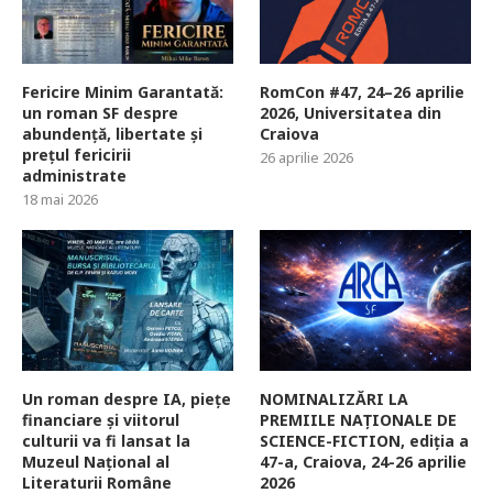
Fericire Minim Garantată:
RomCon #47, 24–26 aprilie
un roman SF despre
2026, Universitatea din
abundență, libertate și
Craiova
prețul fericirii
26 aprilie 2026
administrate
18 mai 2026
Un roman despre IA, piețe
NOMINALIZĂRI LA
financiare și viitorul
PREMIILE NAȚIONALE DE
culturii va fi lansat la
SCIENCE-FICTION, ediția a
Muzeul Național al
47-a, Craiova, 24-26 aprilie
Literaturii Române
2026