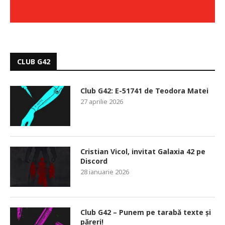
CLUB G42
Club G42: E-51741 de Teodora Matei
27 aprilie 2026
Cristian Vicol, invitat Galaxia 42 pe
Discord
28 ianuarie 2026
Club G42 – Punem pe tarabă texte și
păreri!