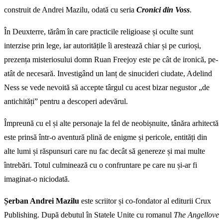
construit de Andrei Mazilu, odată cu seria
Cronici din Voss
.
În Deuxterre, tărâm în care practicile religioase și oculte sunt
interzise prin lege, iar autoritățile îi arestează chiar și pe curioși,
prezența misteriosului domn Ruan Freejoy este pe cât de ironică, pe-
atât de necesară. Investigând un lanț de sinucideri ciudate, Adelind
Ness se vede nevoită să accepte târgul cu acest bizar negustor „de
antichități” pentru a descoperi adevărul.
Împreună cu el și alte personaje la fel de neobișnuite, tânăra arhitectă
este prinsă într-o aventură plină de enigme și pericole, entități din
alte lumi și răspunsuri care nu fac decât să genereze și mai multe
întrebări. Totul culminează cu o confruntare pe care nu și-ar fi
imaginat-o niciodată.
Șerban Andrei Mazilu
este scriitor și co-fondator al editurii Crux
Publishing. După debutul în Statele Unite cu romanul
The Angellove