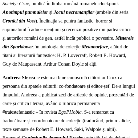
Society: Crux
, publică în limba română romanele clockpunk
Anotimpul pumnalelor
și
Jocul necromanților
(ambele din seria
Cronici din Voss
).
Înclinația sa pentru fantastic, horror și
supranatural îi aduce mențiuni și recenzii pozitive din partea criticii
și autorilor români de gen, astfel încât publică o povestire,
Misterele
din Sparktower
, în antologia de colecție
Metamorfoze
, alături de
titani ai literaturii fantastice: H. P. Lovecraft, Robert
E. Howard,
Guy de Maupassant, Arthur Conan Doyle și alţii.
Andreea Sterea
le este mai bine cunoscută cititorilor Crux ca
persoana din spatele editurii: co-fondatoare și editor-șef. De-a lungul
timpului, Andreea a publicat zeci de articole de opinie, prezentări de
carte și critică literară, având o rubrică permanentă –
#traiestefantastic – în revista
EgoPHobia.
S-a
remarcat ca
traducătoare și coordonatoare de colecție (traducând, printre altele,
texte semnate de Robert E. Howard, Saki, Walpole și alții).
Romanul
Confesiunile domnului Freejoy
este titlul ei de debut și