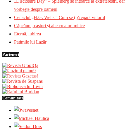
„Disclosure Day” – Spielberg se întoarce la extratereștri, dar
vorbește despre oameni
Cenaclul „H.G. Wells”. Cum se (p)repară viitorul
Căpcăuni, castori și alte creaturi mitice
Eternă, iubirea
Patimile lui Lazăr
Parteneri
Comunitate