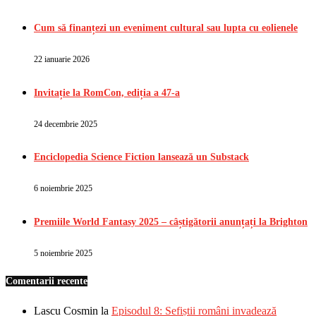
Cum să finanțezi un eveniment cultural sau lupta cu eolienele
22 ianuarie 2026
Invitație la RomCon, ediția a 47-a
24 decembrie 2025
Enciclopedia Science Fiction lansează un Substack
6 noiembrie 2025
Premiile World Fantasy 2025 – câștigătorii anunțați la Brighton
5 noiembrie 2025
Comentarii recente
Lascu Cosmin
la
Episodul 8: Sefiștii români invadează