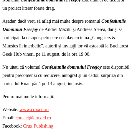
un proiect literar foarte drag.
Așadar, dacă vreți să aflați mai multe despre romanul
Confesiunile
Domnului Freejoy
de Andrei Mazilu și Andreea Sterea, dar și să
participați la o super-petrecere cosplay cu tema
„Gangsters &
Mimsies în interbelic”, autorii și invitații lor vă așteaptă la Bucharest
Geek Hub vineri, pe 11 august, de la ora 19.00.
Nu uitați că volumul
Confesiunile domnului Freejoy
este disponibil
pentru precomenzi cu reducere, autograf și un cadou-surpriză din
partea lui Ruan până pe 13 august, inclusiv.
Pentru mai multe informații:
Website:
www.cruxed.ro
Email:
contact@cruxed.ro
Facebook:
Crux Publishing