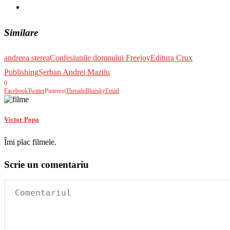
Similare
andreea sterea
Confesiunile domnului Freejoy
Editura Crux
Publishing
Șerban Andrei Mazilu
0
Facebook
Twitter
Pinterest
Threads
Bluesky
Email
Victor Popa
Îmi plac filmele.
Scrie un comentariu