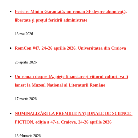
Fericire Minim Garantată: un roman SF despre abundență,
libertate și prețul fericirii administrate
18 mai 2026
RomCon #47, 24–26 aprilie 2026, Universitatea din Craiova
26 aprilie 2026
Un roman despre IA, piețe financiare și viitorul culturii va fi
lansat la Muzeul Național al Literaturii Române
17 martie 2026
NOMINALIZĂRI LA PREMIILE NAȚIONALE DE SCIENCE-
FICTION, ediția a 47-a, Craiova, 24-26 aprilie 2026
18 februarie 2026