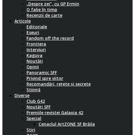
„Despre zei”, cu GP Ermin
O falie în timp
Recenzii de carte
Articole
Editoriale
Eseuri
Fandom off the record
Frontiera
Interviuri
Kaguya
Noutăți
Opinii
Panoramic SFF
Privind spre viitor
Recomandări, rețete și secrete
Știință
Diverse
Club G42
Noutăți SFF
Premiile revistei Galaxia 42
Special
Cenaclul ArtZONE SF Brăila
Știri