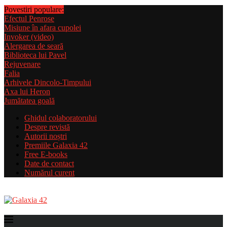
Povestiri populare:
Efectul Penrose
Misiune în afara cupolei
Invoker (video)
Alergarea de seară
Biblioteca lui Pavel
Rejuvenare
Falia
Arhivele Dincolo-Timpului
Axa lui Heron
Jumătatea goală
Ghidul colaboratorului
Despre revistă
Autorii noștri
Premiile Galaxia 42
Free E-books
Date de contact
Numărul curent