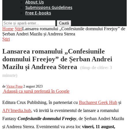
About Us
Submissions Guidelines
Free E-books
Caută
Home
Știri
Lansarea romanului „Confesiunile domnului Freejoy” de
Șerban Andrei Mazilu și Andreea Sterea
Știri
Lansarea romanului „Confesiunile
domnului Freejoy” de Șerban Andrei
Mazilu și Andreea Sterea
(timp de citire:
3
minute)
de
Victor Popa
2 august 2023
Adaugă ca sursă preferată în Google
Editura Crux Publishing, în parteneriat cu
Bucharest Geek Hub
și
AIVImedia.hub
, vă invită la evenimentul de lansare a romanului
Fantasy
Confesiunile domnului Freejoy
, de Șerban Andrei Mazilu
și Andreea Sterea. Evenimentul va avea loc
vineri, 11 august,