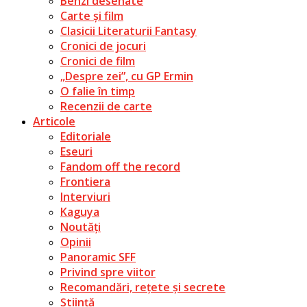
Benzi desenate
Carte și film
Clasicii Literaturii Fantasy
Cronici de jocuri
Cronici de film
„Despre zei”, cu GP Ermin
O falie în timp
Recenzii de carte
Articole
Editoriale
Eseuri
Fandom off the record
Frontiera
Interviuri
Kaguya
Noutăți
Opinii
Panoramic SFF
Privind spre viitor
Recomandări, rețete și secrete
Știință