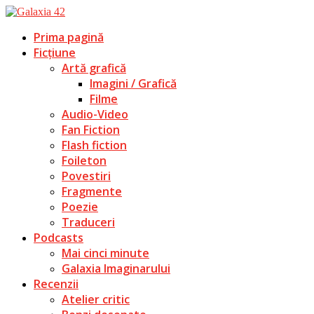
Prima pagină
Ficțiune
Artă grafică
Imagini / Grafică
Filme
Audio-Video
Fan Fiction
Flash fiction
Foileton
Povestiri
Fragmente
Poezie
Traduceri
Podcasts
Mai cinci minute
Galaxia Imaginarului
Recenzii
Atelier critic