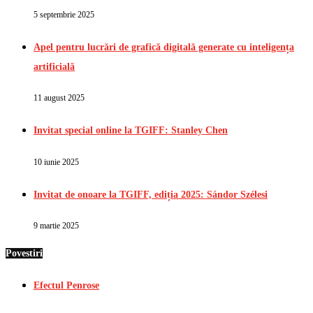
5 septembrie 2025
Apel pentru lucrări de grafică digitală generate cu inteligența
artificială
11 august 2025
Invitat special online la TGIFF: Stanley Chen
10 iunie 2025
Invitat de onoare la TGIFF, ediția 2025: Sándor Szélesi
9 martie 2025
Povestiri
Efectul Penrose