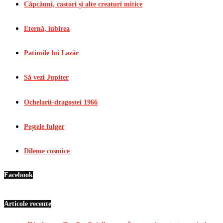
Căpcăuni, castori și alte creaturi mitice
Eternă, iubirea
Patimile lui Lazăr
Să vezi Jupiter
Ochelarii-dragostei 1966
Peștele fulger
Dileme cosmice
Facebook
Articole recente