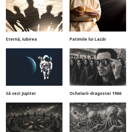
Eternă, iubirea
Patimile lui Lazăr
Să vezi Jupiter
Ochelarii-dragostei 1966