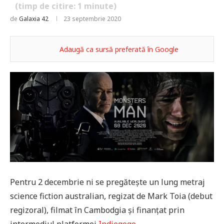
(timp de citire:
1
minute)
de
Galaxia 42
23 septembrie 2020
Adaugă ca sursă preferată în Google
Pentru 2 decembrie ni se pregătește un lung metraj
science fiction australian, regizat de Mark Toia (debut
regizoral), filmat în Cambodgia și finanțat prin
intermediul platformei
Indiegogo
.