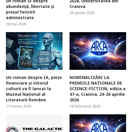
un roman SF despre
2026, Universitatea din
abundență, libertate și
Craiova
prețul fericirii
26 aprilie 2026
administrate
18 mai 2026
Un roman despre IA, piețe
NOMINALIZĂRI LA
financiare și viitorul
PREMIILE NAȚIONALE DE
culturii va fi lansat la
SCIENCE-FICTION, ediția a
Muzeul Național al
47-a, Craiova, 24-26 aprilie
Literaturii Române
2026
17 martie 2026
18 februarie 2026