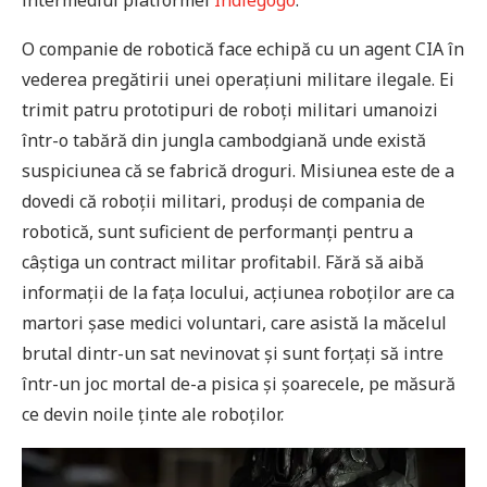
O companie de robotică face echipă cu un agent CIA în
vederea pregătirii unei operațiuni militare ilegale. Ei
trimit patru prototipuri de roboți militari umanoizi
într-o tabără din jungla cambodgiană unde există
suspiciunea că se fabrică droguri. Misiunea este de a
dovedi că roboții militari, produși de compania de
robotică, sunt suficient de performanți pentru a
câștiga un contract militar profitabil. Fără să aibă
informații de la fața locului, acțiunea roboților are ca
martori șase medici voluntari, care asistă la măcelul
brutal dintr-un sat nevinovat și sunt forțați să intre
într-un joc mortal de-a pisica și șoarecele, pe măsură
ce devin noile ținte ale roboților.