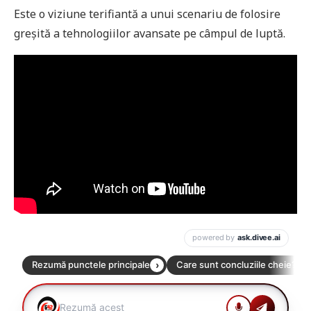
Este o viziune terifiantă a unui scenariu de folosire
greșită a tehnologiilor avansate pe câmpul de luptă.