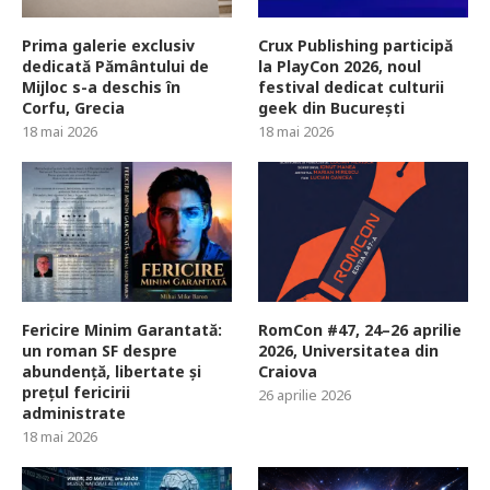
Prima galerie exclusiv
Crux Publishing participă
dedicată Pământului de
la PlayCon 2026, noul
Mijloc s-a deschis în
festival dedicat culturii
Corfu, Grecia
geek din București
18 mai 2026
18 mai 2026
Fericire Minim Garantată:
RomCon #47, 24–26 aprilie
un roman SF despre
2026, Universitatea din
abundență, libertate și
Craiova
prețul fericirii
26 aprilie 2026
administrate
18 mai 2026