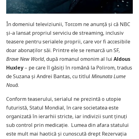
În domeniul televiziunii, Tor.com ne anunță și că NBC
și-a lansat propriul serviciu de streaming, inclusiv
teasere pentru serialele proprii, care vor fi accesibile
doar abonaților săi. Printre ele se remarcă un SF,
Brave New World
, după romanul omonim al lui
Aldous
Huxley
– pe care îl găsiți în română la Polirom, tradus
de Suzana și Andrei Bantas, cu titlul
Minunata Lume
Nouă
.
Conform teaserului, serialul ne prezintă o utopie
futuristă, Statul Mondial, în care societatea este
organizată în ierarhii stricte, iar indivizii sunt ținuți
sub control prin medicație. Lumea din afara statului
este mult mai haotică și cunoscută drept Rezervația