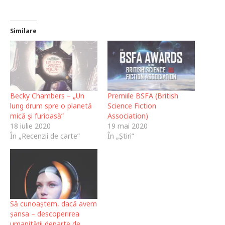
Similare
Becky Chambers – „Un
Premiile BSFA (British
lung drum spre o planetă
Science Fiction
mică și furioasă”
Association)
18 iulie 2020
19 mai 2020
În „Recenzii de carte”
În „Știri”
Să cunoaștem, dacă avem
șansa – descoperirea
umanității departe de