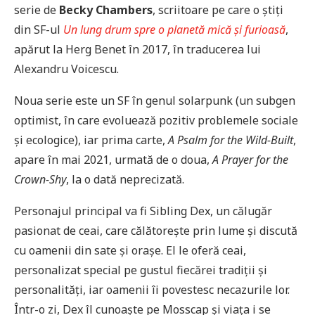
serie de
Becky Chambers
, scriitoare pe care o știți
din SF-ul
Un lung drum spre o planetă mică și furioasă
,
apărut la Herg Benet în 2017, în traducerea lui
Alexandru Voicescu.
Noua serie este un SF în genul solarpunk (un subgen
optimist, în care evoluează pozitiv problemele sociale
și ecologice), iar prima carte,
A Psalm for the Wild-Built
,
apare în mai 2021, urmată de o doua,
A Prayer for the
Crown-Shy
, la o dată neprecizată.
Personajul principal va fi Sibling Dex, un călugăr
pasionat de ceai, care călătorește prin lume și discută
cu oamenii din sate și orașe. El le oferă ceai,
personalizat special pe gustul fiecărei tradiții și
personalități, iar oamenii îi povestesc necazurile lor.
Într-o zi, Dex îl cunoaște pe Mosscap și viața i se