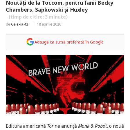
Noutăți de la Tor.com, pentru fanii Becky
Chambers, Sapkowski și Huxley
(timp de citire:
3
minute)
de
Galaxia 42
18 aprilie 2020
Adaugă ca sursă preferată în Google
Editura americană
Tor
ne anunță
Monk & Robot
, o nouă