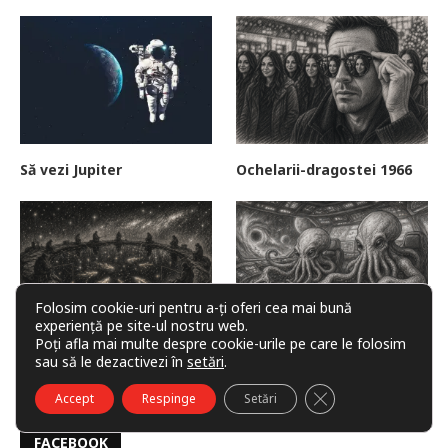
Să vezi Jupiter
Ochelarii-dragostei 1966
Folosim cookie-uri pentru a-ți oferi cea mai bună
experiență pe site-ul nostru web.
Poți afla mai multe despre cookie-urile pe care le folosim
Peștele fulger
Dileme cosmice
sau să le dezactivezi în
setări
.
CLOSE GDPR COO
Accept
Respinge
Setări
FACEBOOK