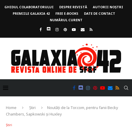
GHIDUL COLABORATORULUI
DESPRE REVISTĂ
AUTORII NOȘTRI
PREMIILE GALAXIA 42
FREE E-BOOKS
DATE DE CONTACT
NUMĂRUL CURENT
Home
Știri
Noutăți de la Tor.com, pentru fanii Becky
Chambers, Sapkowski și Huxley
Știri