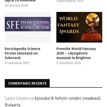
lupta cu eolienele
24 decembrie 2025
22 ianuarie 2026
Enciclopedia Science
Premiile World Fantasy
Fiction lansează un
2025 – câștigătorii
Substack
anunțați la Brighton
6 noiembrie 2025
5 noiembrie 2025
COMENTARII RECENTE
Lascu Cosmin
la
Episodul 8: Sefiștii români invadează
Bulgaria