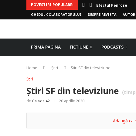
POVESTIRI POPULARE:
Efectul Penrose
GHIDUL COLABORATORULUI
DESPRE REVISTĂ
AUTOR
PRIMA PAGINĂ
FICȚIUNE
PODCASTS
Home
Știri
Știri SF din televiziune
Știri
Știri SF din televiziune
(timp
de
Galaxia 42
20 aprilie 2020
Adaugă ca s