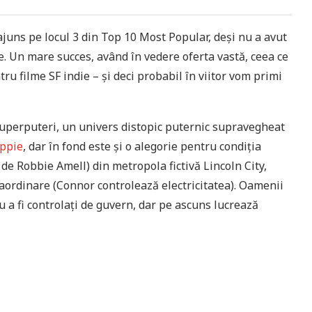
ajuns pe locul 3 din Top 10 Most Popular, deși nu a avut
ate. Un mare succes, având în vedere oferta vastă, ceea ce
ru filme SF indie – și deci probabil în viitor vom primi
superputeri, un univers distopic puternic supravegheat
ppie
, dar în fond este și o alegorie pentru condiția
e Robbie Amell) din metropola fictivă Lincoln City,
raordinare (Connor controlează electricitatea). Oamenii
u a fi controlați de guvern, dar pe ascuns lucrează