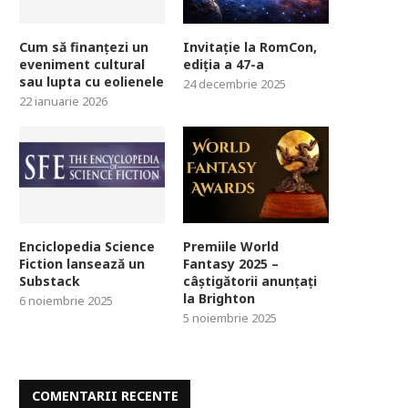
Cum să finanțezi un
Invitație la RomCon,
eveniment cultural
ediția a 47-a
sau lupta cu eolienele
24 decembrie 2025
22 ianuarie 2026
Enciclopedia Science
Premiile World
Fiction lansează un
Fantasy 2025 –
Substack
câștigătorii anunțați
la Brighton
6 noiembrie 2025
5 noiembrie 2025
COMENTARII RECENTE