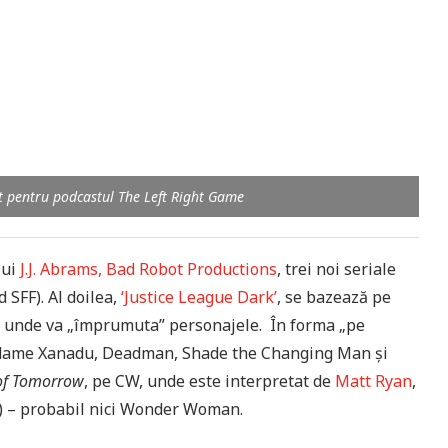
rt pentru podcastul The Left Right Game
lui
J.J. Abrams, Bad Robot Productions
, trei noi seriale
 SFF). Al doilea,
‘Justice League Dark’
, se bazează pe
e unde va „împrumuta” personajele. În forma „pe
Madame Xanadu, Deadman, Shade the Changing Man și
of Tomorrow
, pe CW, unde este interpretat de
Matt Ryan
,
oc) – probabil nici Wonder Woman.