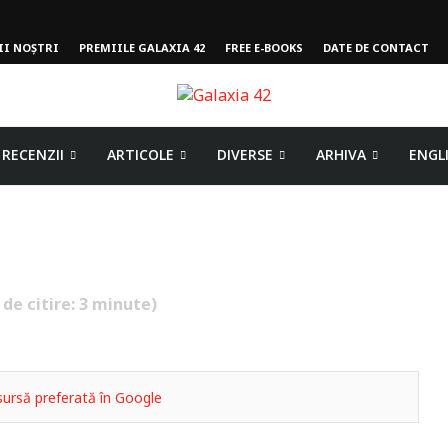
II NOȘTRI
PREMIILE GALAXIA 42
FREE E-BOOKS
DATE DE CONTACT
RECENZII
ARTICOLE
DIVERSE
ARHIVA
ENGL
 de citire:
3
minute)
ursă preferată în Google