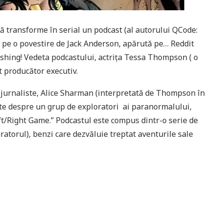
 transforme în serial un podcast (al autorului QCode:
t pe o povestire de Jack Anderson, apărută pe… Reddit
ishing! Vedeta podcastului, actrița Tessa Thompson ( o
pt producător executiv.
jurnaliste, Alice Sharman (interpretată de Thompson în
lte despre un grup de exploratori ai paranormalului,
ft/Right Game.” Podcastul este compus dintr-o serie de
aratorul), benzi care dezvăluie treptat aventurile sale