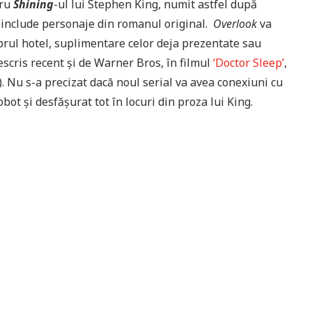
tru
Shining
-ul lui Stephen King, numit astfel după
 va include personaje din romanul original.
Overlook
va
rul hotel, suplimentare celor deja prezentate sau
escris recent și de Warner Bros, în filmul
‘Doctor Sleep’
,
). Nu s-a precizat dacă noul serial va avea conexiuni cu
bot și desfășurat tot în locuri din proza lui King.