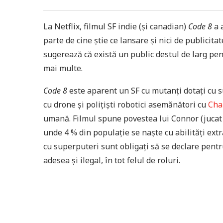
La Netflix, filmul SF indie (și canadian)
Code 8
a 
parte de cine știe ce lansare și nici de publicit
sugerează că există un public destul de larg pent
mai multe.
Code 8
este aparent un SF cu mutanți dotați cu 
cu drone și polițiști robotici asemănători cu
Cha
umană. Filmul spune povestea lui Connor (jucat d
unde 4 % din populație se naște cu abilități ext
cu superputeri sunt obligați să se declare pentr
adesea și ilegal, în tot felul de roluri.