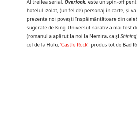
Al treilea serial,
Overlook,
este un spin-off pen
hotelul izolat, (un fel de) personaj în carte, și
prezenta noi povești înspăimântătoare din celeb
sugerate de King. Universul narativ a mai fost d
(romanul a apărut la noi la Nemira, ca și
Shining
cel de la Hulu,
‘Castle Rock’
, produs tot de Bad Ro