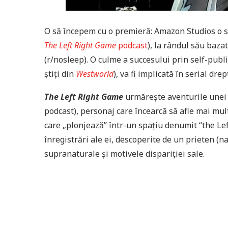
O să începem cu o premieră: Amazon Studios o să
The Left Right Game
podcast
), la rândul său baza
(r/nosleep). O culme a succesului prin self-publ
știți din
Westworld
), va fi implicată în serial dre
The Left Right Game
urmărește aventurile unei 
podcast), personaj care încearcă să afle mai mu
care „plonjează” într-un spațiu denumit “the Le
înregistrări ale ei, descoperite de un prieten (n
supranaturale și motivele dispariției sale.