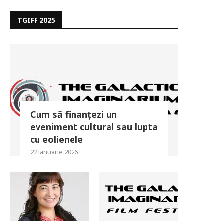
TGIFF 2025
Cum să finanțezi un
eveniment cultural sau lupta
cu eolienele
22 ianuarie 2026