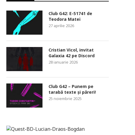
Club G42: E-51741 de
Teodora Matei
27 aprilie 2026
Cristian Vicol, invitat
Galaxia 42 pe Discord
28 ianuarie 2026
Club G42 – Punem pe
tarabă texte și păreri!
25 noiembrie 2025