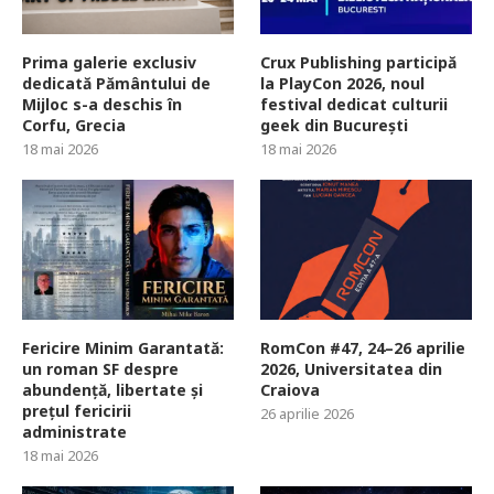
Prima galerie exclusiv
Crux Publishing participă
dedicată Pământului de
la PlayCon 2026, noul
Mijloc s-a deschis în
festival dedicat culturii
Corfu, Grecia
geek din București
18 mai 2026
18 mai 2026
Fericire Minim Garantată:
RomCon #47, 24–26 aprilie
un roman SF despre
2026, Universitatea din
abundență, libertate și
Craiova
prețul fericirii
26 aprilie 2026
administrate
18 mai 2026