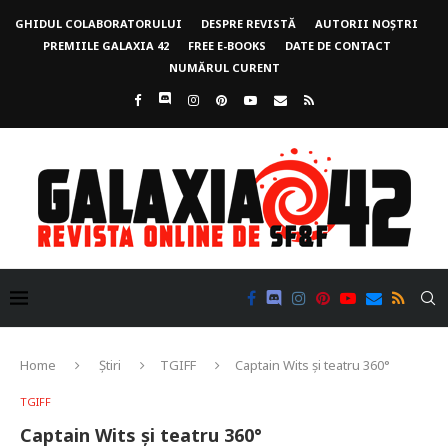
GHIDUL COLABORATORULUI
DESPRE REVISTĂ
AUTORII NOȘTRI
PREMIILE GALAXIA 42
FREE E-BOOKS
DATE DE CONTACT
NUMĂRUL CURENT
Home
Știri
TGIFF
Captain Wits și teatru 360°
TGIFF
Captain Wits și teatru 360°