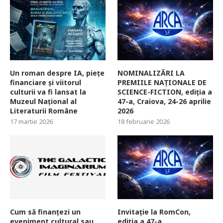
Un roman despre IA, piețe
NOMINALIZĂRI LA
financiare și viitorul
PREMIILE NAȚIONALE DE
culturii va fi lansat la
SCIENCE-FICTION, ediția a
Muzeul Național al
47-a, Craiova, 24-26 aprilie
Literaturii Române
2026
17 martie 2026
18 februarie 2026
Cum să finanțezi un
Invitație la RomCon,
eveniment cultural sau
ediția a 47-a