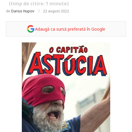
(timp de citire:
1
minute)
de
Darius Hupov
22 august 2022
Adaugă ca sursă preferată în Google