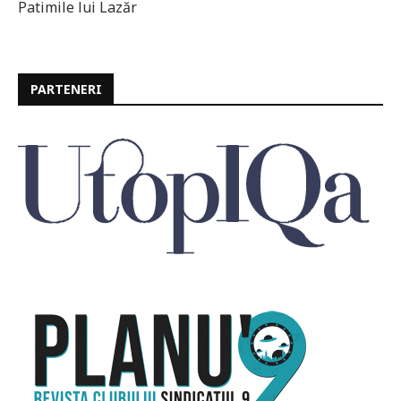
Patimile lui Lazăr
PARTENERI