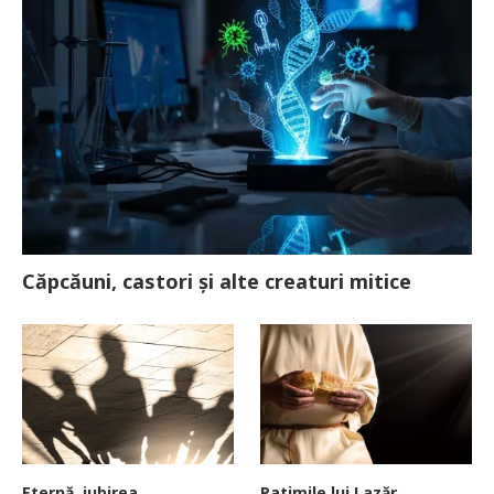
Căpcăuni, castori și alte creaturi mitice
Eternă, iubirea
Patimile lui Lazăr