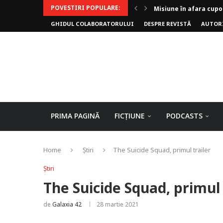
POVESTIRI POPULARE:
Invoker (video)
GHIDUL COLABORATORULUI
DESPRE REVISTĂ
AUTOR
Alergarea de seară
Biblioteca lui Pavel
Rejuvenare
Falia
Arhivele Dincolo-Timp
Axa lui Heron
Jumătatea goală
PRIMA PAGINĂ
FICȚIUNE
PODCASTS
Home
Știri
The Suicide Squad, primul trailer
Știri
The Suicide Squad, primul 
de
Galaxia 42
28 martie 2021