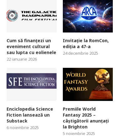
Cum să finanțezi un
Invitație la RomCon,
eveniment cultural
ediția a 47-a
sau lupta cu eolienele
24 decembrie 2025
22 ianuarie 2026
Enciclopedia Science
Premiile World
Fiction lansează un
Fantasy 2025 –
Substack
câștigătorii anunțați
la Brighton
6 noiembrie 2025
5 noiembrie 2025