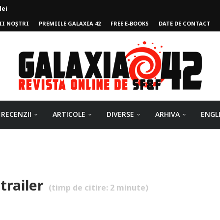
II NOȘTRI
PREMIILE GALAXIA 42
FREE E-BOOKS
DATE DE CONTACT
ului
RECENZII
ARTICOLE
DIVERSE
ARHIVA
ENGL
trailer
(timp de citire:
2
minute)