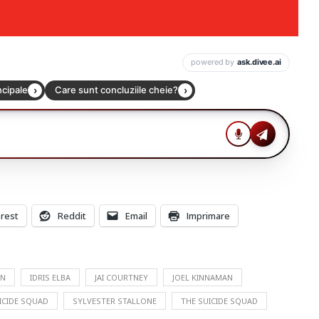
erest
Reddit
Email
Imprimare
NN
IDRIS ELBA
JAI COURTNEY
JOEL KINNAMAN
ICIDE SQUAD
SYLVESTER STALLONE
THE SUICIDE SQUAD