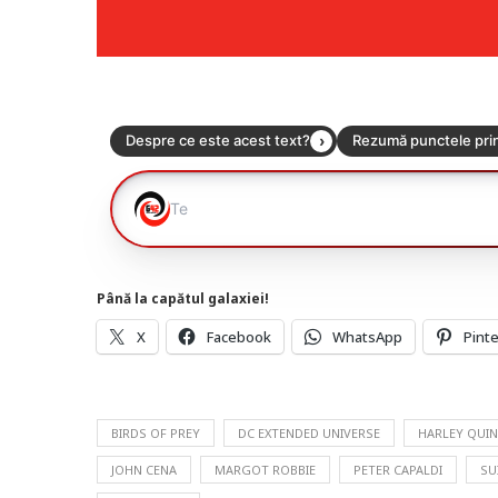
Până la capătul galaxiei!
X
Facebook
WhatsApp
Pint
BIRDS OF PREY
DC EXTENDED UNIVERSE
HARLEY QUI
JOHN CENA
MARGOT ROBBIE
PETER CAPALDI
SU