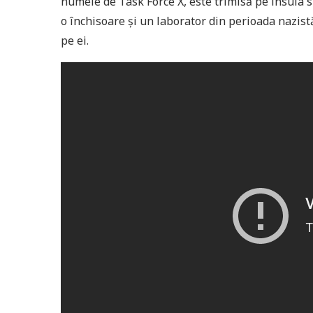
numele de Task Force X, este trimisă pe insula
o închisoare și un laborator din perioada nazistă
pe ei.