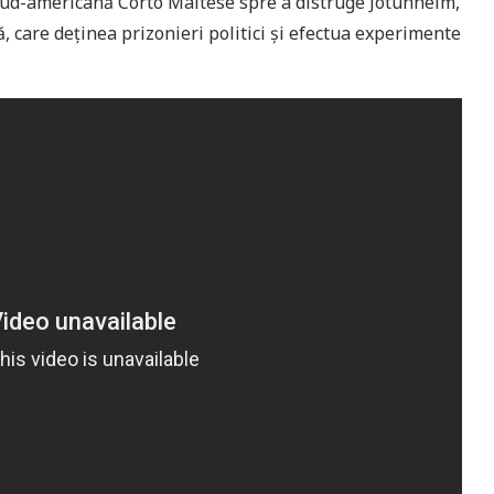
 sud-americană Corto Maltese spre a distruge Jotunheim,
, care deținea prizonieri politici și efectua experimente