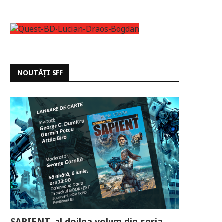
NOUTĂȚI SFF
SAPIENT, al doilea volum din seria