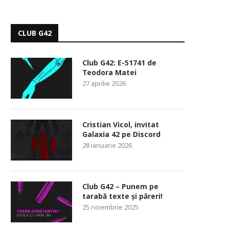
CLUB G42
Club G42: E-51741 de
Teodora Matei
27 aprilie 2026
Cristian Vicol, invitat
Galaxia 42 pe Discord
28 ianuarie 2026
Club G42 – Punem pe
tarabă texte și păreri!
25 noiembrie 2025