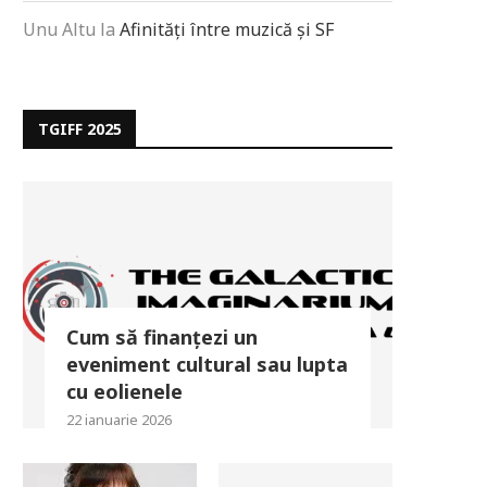
Unu Altu
la
Afinități între muzică și SF
TGIFF 2025
Cum să finanțezi un
eveniment cultural sau lupta
cu eolienele
22 ianuarie 2026