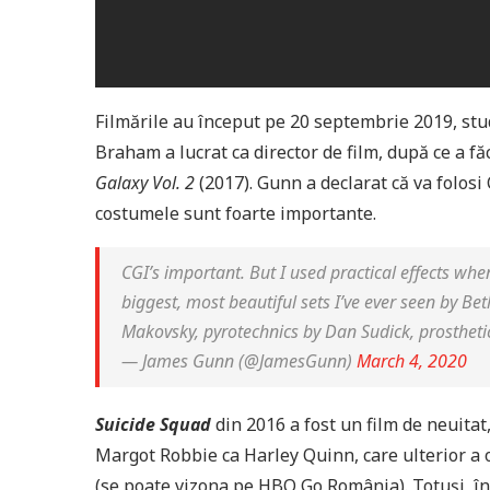
Filmările au început pe 20 septembrie 2019, stu
Braham a lucrat ca director de film, după ce a f
Galaxy Vol. 2
(2017). Gunn a declarat că va folosi 
costumele sunt foarte importante.
CGI’s important. But I used practical effects wh
biggest, most beautiful sets I’ve ever seen by Be
Makovsky, pyrotechnics by Dan Sudick, prostheti
— James Gunn (@JamesGunn)
March 4, 2020
Suicide Squad
din 2016 a fost un film de neuitat,
Margot Robbie ca Harley Quinn, care ulterior a 
(se poate vizona pe HBO Go România). Totuși, î