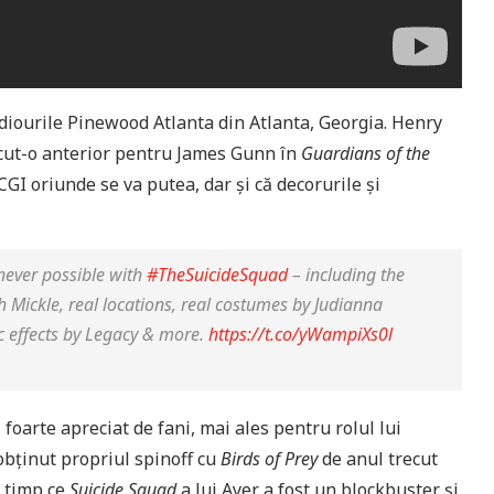
diourile Pinewood Atlanta din Atlanta, Georgia. Henry
ăcut-o anterior pentru James Gunn în
Guardians of the
CGI oriunde se va putea, dar și că decorurile și
enever possible with
#TheSuicideSquad
– including the
th Mickle, real locations, real costumes by Judianna
c effects by Legacy & more.
https://t.co/yWampiXs0l
 foarte apreciat de fani, mai ales pentru rolul lui
obținut propriul spinoff cu
Birds of Prey
de anul trecut
n timp ce
Suicide Squad
a lui Ayer a fost un blockbuster și