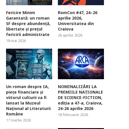
Fericire Minim
RomCon #47, 24–26
Garantată: un roman
aprilie 2026,
SF despre abundență,
Universitatea din
libertate și prețul
Craiova
fericirii administrate
26 aprilie 2026
18 mai 2026
Un roman despre IA,
NOMINALIZĂRI LA
piețe financiare și
PREMIILE NAȚIONALE
viitorul culturii va fi
DE SCIENCE-FICTION,
lansat la Muzeul
ediția a 47-a, Craiova,
Național al Literaturii
24-26 aprilie 2026
Române
18 februarie 2026
17 martie 2026