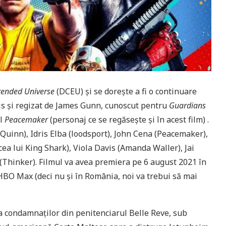
tended Universe
(DCEU) și se dorește a fi o continuare
ris și regizat de James Gunn, cunoscut pentru
Guardians
ul
Peacemaker
(personaj ce se regăsește și în acest film) .
Quinn), Idris Elba (loodsport), John Cena (Peacemaker),
cea lui King Shark), Viola Davis (Amanda Waller), Jai
(Thinker). Filmul va avea premiera pe 6 august 2021 în
BO Max (deci nu și în România, noi va trebui să mai
 a condamnaților din penitenciarul Belle Reve, sub