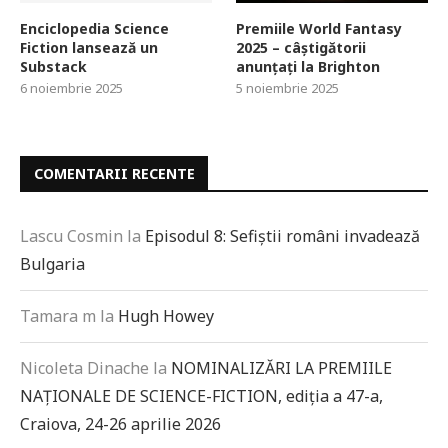
Enciclopedia Science
Premiile World Fantasy
Fiction lansează un
2025 – câștigătorii
Substack
anunțați la Brighton
6 noiembrie 2025
5 noiembrie 2025
COMENTARII RECENTE
Lascu Cosmin
la
Episodul 8: Sefiștii români invadează
Bulgaria
Tamara m
la
Hugh Howey
Nicoleta Dinache
la
NOMINALIZĂRI LA PREMIILE
NAȚIONALE DE SCIENCE-FICTION, ediția a 47-a,
Craiova, 24-26 aprilie 2026