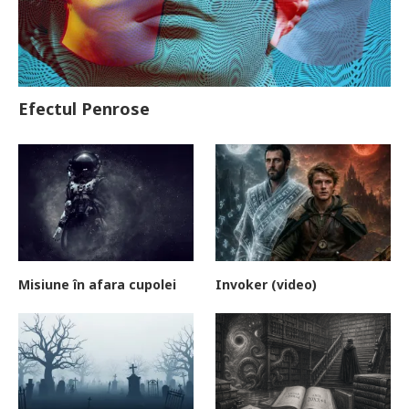
Efectul Penrose
Misiune în afara cupolei
Invoker (video)