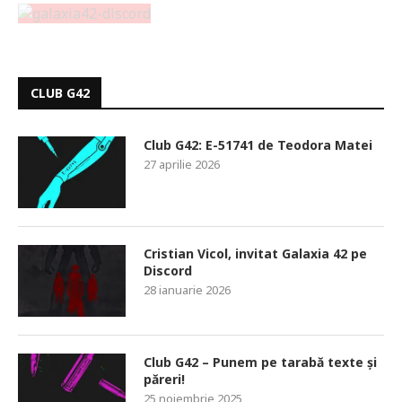
CLUB G42
Club G42: E-51741 de Teodora Matei
27 aprilie 2026
Cristian Vicol, invitat Galaxia 42 pe
Discord
28 ianuarie 2026
Club G42 – Punem pe tarabă texte și
păreri!
25 noiembrie 2025