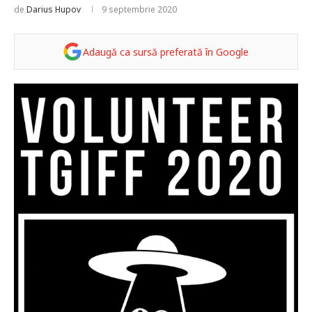
de
Darius Hupov
9 septembrie 2020
Adaugă ca sursă preferată în Google