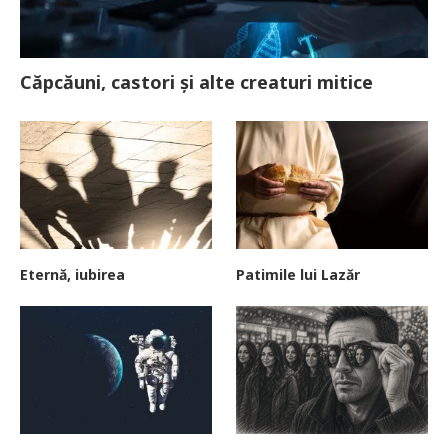
Căpcăuni, castori și alte creaturi mitice
Eternă, iubirea
Patimile lui Lazăr