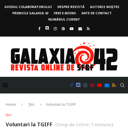
GHIDUL COLABORATORULUI
DESPRE REVISTĂ
AUTORII NOȘTRI
PREMIILE GALAXIA 42
FREE E-BOOKS
DATE DE CONTACT
NUMĂRUL CURENT
Home
Știri
Voluntari la TGIFF
Știri
Voluntari la TGIFF
(timp de citire:
1
minute)