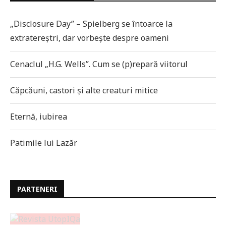
„Disclosure Day” – Spielberg se întoarce la
extratereștri, dar vorbește despre oameni
Cenaclul „H.G. Wells”. Cum se (p)repară viitorul
Căpcăuni, castori și alte creaturi mitice
Eternă, iubirea
Patimile lui Lazăr
PARTENERI