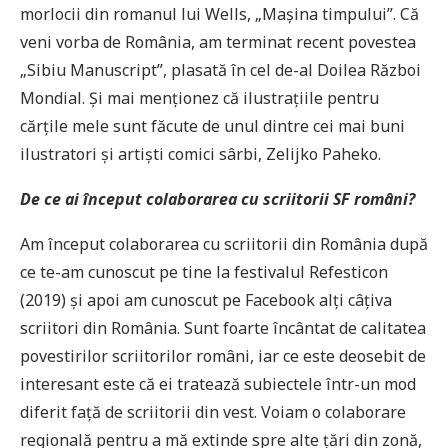
morlocii din romanul lui Wells, „Mașina timpului”. Că
veni vorba de România, am terminat recent povestea
„Sibiu Manuscript”, plasată în cel de-al Doilea Război
Mondial. Și mai menționez că ilustrațiile pentru
cărțile mele sunt făcute de unul dintre cei mai buni
ilustratori și artiști comici sârbi, Zelijko Paheko.
De ce ai început colaborarea cu scriitorii SF români?
Am început colaborarea cu scriitorii din România după
ce te-am cunoscut pe tine la festivalul Refesticon
(2019) și apoi am cunoscut pe Facebook alți câțiva
scriitori din România. Sunt foarte încântat de calitatea
povestirilor scriitorilor români, iar ce este deosebit de
interesant este că ei tratează subiectele într-un mod
diferit față de scriitorii din vest. Voiam o colaborare
regională pentru a mă extinde spre alte țări din zonă,