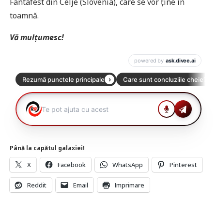
Fantafest din Celje (Slovenia), care se vor ține în
toamnă.
Vă mulțumesc!
Până la capătul galaxiei!
X
Facebook
WhatsApp
Pinterest
Reddit
Email
Imprimare