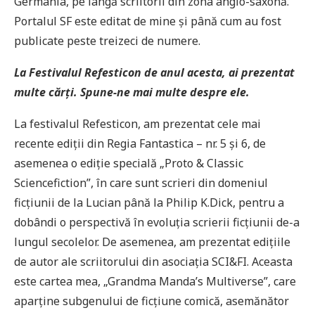
Germania, pe lângă scriitorii din zona anglo-saxonă.
Portalul SF este editat de mine și până cum au fost
publicate peste treizeci de numere.
La Festivalul Refesticon de anul acesta, ai prezentat
multe cărți. Spune-ne mai multe despre ele.
La festivalul Refesticon, am prezentat cele mai
recente ediții din Regia Fantastica – nr. 5 și 6, de
asemenea o ediție specială „Proto & Classic
Sciencefiction”, în care sunt scrieri din domeniul
ficțiunii de la Lucian până la Philip K.Dick, pentru a
dobândi o perspectivă în evoluția scrierii ficțiunii de-a
lungul secolelor. De asemenea, am prezentat edițiile
de autor ale scriitorului din asociația SCI&FI. Aceasta
este cartea mea, „Grandma Manda’s Multiverse”, care
aparține subgenului de ficțiune comică, asemănător