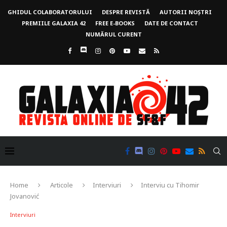
GHIDUL COLABORATORULUI
DESPRE REVISTĂ
AUTORII NOȘTRI
PREMIILE GALAXIA 42
FREE E-BOOKS
DATE DE CONTACT
NUMĂRUL CURENT
Home
Articole
Interviuri
Interviu cu Tihomir
Jovanović
Interviuri