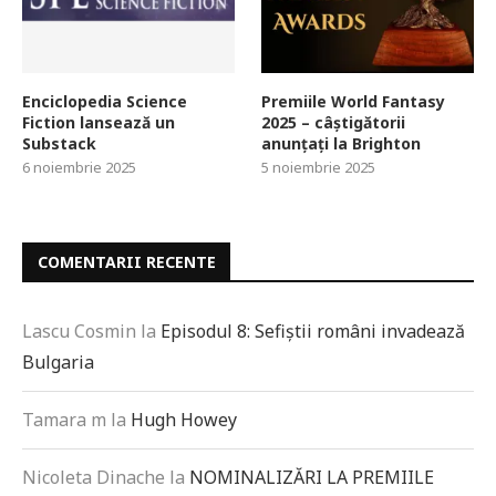
Enciclopedia Science
Premiile World Fantasy
Fiction lansează un
2025 – câștigătorii
Substack
anunțați la Brighton
6 noiembrie 2025
5 noiembrie 2025
COMENTARII RECENTE
Lascu Cosmin
la
Episodul 8: Sefiștii români invadează
Bulgaria
Tamara m
la
Hugh Howey
Nicoleta Dinache
la
NOMINALIZĂRI LA PREMIILE