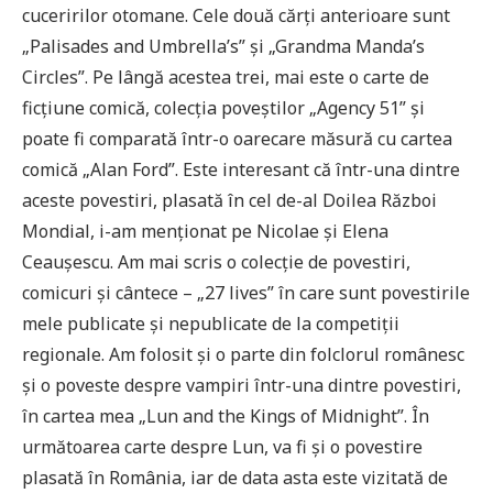
cuceririlor otomane. Cele două cărți anterioare sunt
„Palisades and Umbrella’s” și „Grandma Manda’s
Circles”. Pe lângă acestea trei, mai este o carte de
ficțiune comică, colecția poveștilor „Agency 51” și
poate fi comparată într-o oarecare măsură cu cartea
comică „Alan Ford”. Este interesant că într-una dintre
aceste povestiri, plasată în cel de-al Doilea Război
Mondial, i-am menționat pe Nicolae și Elena
Ceaușescu. Am mai scris o colecție de povestiri,
comicuri și cântece – „27 lives” în care sunt povestirile
mele publicate și nepublicate de la competiții
regionale. Am folosit și o parte din folclorul românesc
și o poveste despre vampiri într-una dintre povestiri,
în cartea mea „Lun and the Kings of Midnight”. În
următoarea carte despre Lun, va fi și o povestire
plasată în România, iar de data asta este vizitată de