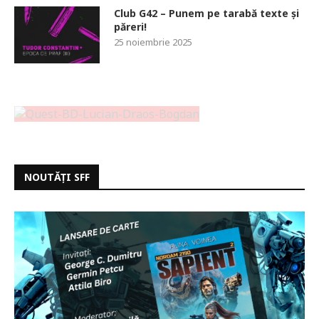
Club G42 – Punem pe tarabă texte și
păreri!
25 noiembrie 2025
NOUTĂȚI SFF