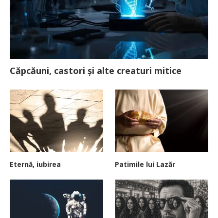
Căpcăuni, castori și alte creaturi mitice
Eternă, iubirea
Patimile lui Lazăr