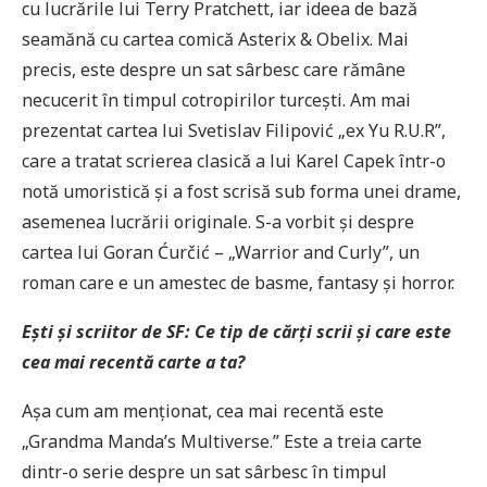
cu lucrările lui Terry Pratchett, iar ideea de bază
seamănă cu cartea comică Asterix & Obelix. Mai
precis, este despre un sat sârbesc care rămâne
necucerit în timpul cotropirilor turcești. Am mai
prezentat cartea lui Svetislav Filipović „ex Yu R.U.R”,
care a tratat scrierea clasică a lui Karel Capek într-o
notă umoristică și a fost scrisă sub forma unei drame,
asemenea lucrării originale. S-a vorbit și despre
cartea lui Goran Ćurčić – „Warrior and Curly”, un
roman care e un amestec de basme, fantasy și horror.
Ești și scriitor de SF: Ce tip de cărți scrii și care este
cea mai recentă carte a ta?
Așa cum am menționat, cea mai recentă este
„Grandma Manda’s Multiverse.” Este a treia carte
dintr-o serie despre un sat sârbesc în timpul