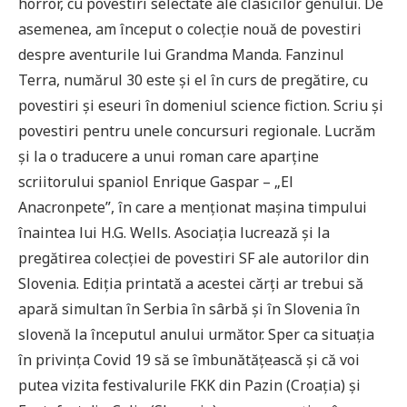
horror, cu povestiri selectate ale clasicilor genului. De
asemenea, am început o colecție nouă de povestiri
despre aventurile lui Grandma Manda. Fanzinul
Terra, numărul 30 este și el în curs de pregătire, cu
povestiri și eseuri în domeniul science fiction. Scriu și
povestiri pentru unele concursuri regionale. Lucrăm
și la o traducere a unui roman care aparține
scriitorului spaniol Enrique Gaspar – „El
Anacronpete”, în care a menționat mașina timpului
înaintea lui H.G. Wells. Asociația lucrează și la
pregătirea colecției de povestiri SF ale autorilor din
Slovenia. Ediția printată a acestei cărți ar trebui să
apară simultan în Serbia în sârbă și în Slovenia în
slovenă la începutul anului următor. Sper ca situația
în privința Covid 19 să se îmbunătățească și că voi
putea vizita festivalurile FKK din Pazin (Croația) și