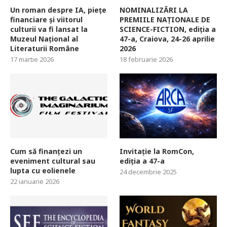
Un roman despre IA, piețe
NOMINALIZĂRI LA
financiare și viitorul
PREMIILE NAȚIONALE DE
culturii va fi lansat la
SCIENCE-FICTION, ediția a
Muzeul Național al
47-a, Craiova, 24-26 aprilie
Literaturii Române
2026
17 martie 2026
18 februarie 2026
Cum să finanțezi un
Invitație la RomCon,
eveniment cultural sau
ediția a 47-a
lupta cu eolienele
24 decembrie 2025
22 ianuarie 2026