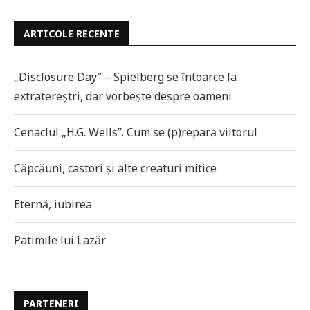
ARTICOLE RECENTE
„Disclosure Day” – Spielberg se întoarce la
extratereștri, dar vorbește despre oameni
Cenaclul „H.G. Wells”. Cum se (p)repară viitorul
Căpcăuni, castori și alte creaturi mitice
Eternă, iubirea
Patimile lui Lazăr
PARTENERI