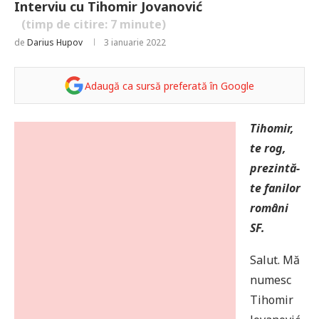
Interviu cu Tihomir Jovanović
(timp de citire:
7
minute)
de
Darius Hupov
3 ianuarie 2022
Adaugă ca sursă preferată în Google
Tihomir,
te rog,
prezintă-
te fanilor
români
SF.
Salut. Mă
numesc
Tihomir