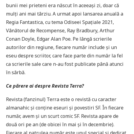
bunii mei prieteni era născut în aceeași zi, doar că
mulți ani mai târziu. A urmat apoi lansarea anuală a
Regia Fantastica, cu tema Odiseei Spațiale 2021,
Vânătorul de Recompense, Ray Bradbury, Arthur
Conan Doyle, Edgar Alan Poe. Pe lângă scrierile
autorilor din regiune, fiecare număr include și un
eseu despre scriitor, care face parte din număr la fel
ca scrierile sale care n-au fost publicate până atunci
în sârbă.
Ce părere ai despre Revista Terra?
Revista (fanzinul) Terra este o revistă cu caracter
almanahic și conține eseuri și povestiri SF. În fiecare
număr, avem și un scurt comic SF. Revista apare de
două ori pe an (de obicei în mai și în decembrie).
Fiecare al patrulea număr este unul special și dedicat