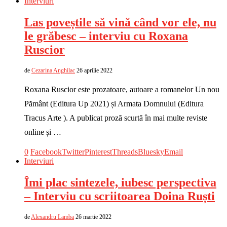
Interviuri
Las poveștile să vină când vor ele, nu
le grăbesc – interviu cu Roxana
Ruscior
de
Cezarina Anghilac
26 aprilie 2022
Roxana Ruscior este prozatoare, autoare a romanelor Un nou
Pământ (Editura Up 2021) și Armata Domnului (Editura
Tracus Arte ). A publicat proză scurtă în mai multe reviste
online și …
0
Facebook
Twitter
Pinterest
Threads
Bluesky
Email
Interviuri
Îmi plac sintezele, iubesc perspectiva
– Interviu cu scriitoarea Doina Ruști
de
Alexandru Lamba
26 martie 2022