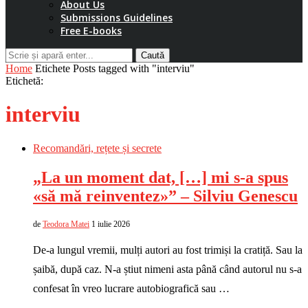
About Us
Submissions Guidelines
Free E-books
Caută
Home
Etichete
Posts tagged with "interviu"
Etichetă:
interviu
Recomandări, rețete și secrete
„La un moment dat, […] mi s-a spus
«să mă reinventez»” – Silviu Genescu
de
Teodora Matei
1 iulie 2026
De-a lungul vremii, mulți autori au fost trimiși la cratiță. Sau la
șaibă, după caz. N-a știut nimeni asta până când autorul nu s-a
confesat în vreo lucrare autobiografică sau …