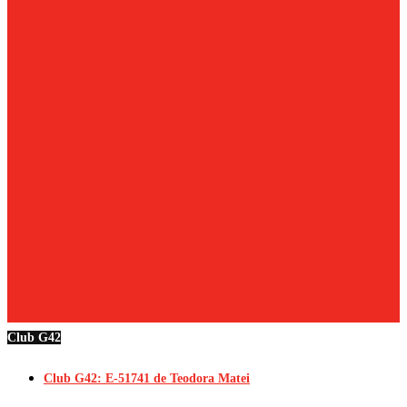
Club G42
Club G42: E-51741 de Teodora Matei