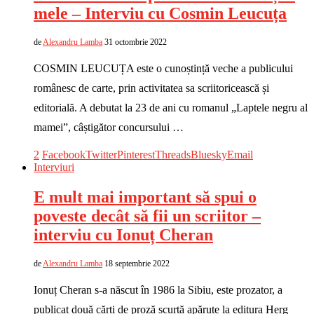
mele – Interviu cu Cosmin Leucuța
de
Alexandru Lamba
31 octombrie 2022
COSMIN LEUCUȚA este o cunoștință veche a publicului
românesc de carte, prin activitatea sa scriitoricească și
editorială. A debutat la 23 de ani cu romanul „Laptele negru al
mamei”, câștigător concursului …
2
Facebook
Twitter
Pinterest
Threads
Bluesky
Email
Interviuri
E mult mai important să spui o
poveste decât să fii un scriitor –
interviu cu Ionuț Cheran
de
Alexandru Lamba
18 septembrie 2022
Ionuț Cheran s-a născut în 1986 la Sibiu, este prozator, a
publicat două cărți de proză scurtă apărute la editura Herg