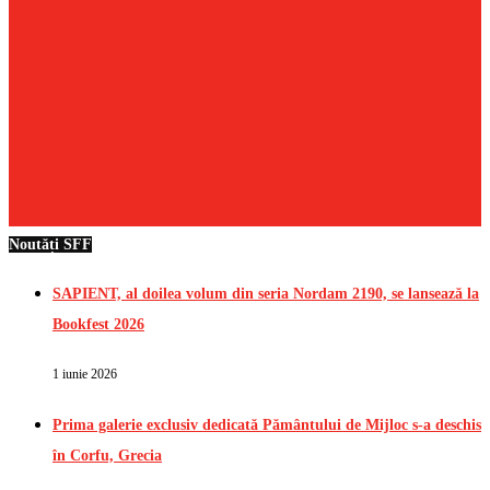
Noutăți SFF
SAPIENT, al doilea volum din seria Nordam 2190, se lansează la
Bookfest 2026
1 iunie 2026
Prima galerie exclusiv dedicată Pământului de Mijloc s-a deschis
în Corfu, Grecia