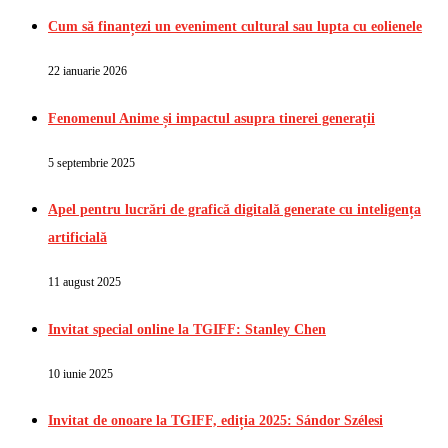
Cum să finanțezi un eveniment cultural sau lupta cu eolienele
22 ianuarie 2026
Fenomenul Anime și impactul asupra tinerei generații
5 septembrie 2025
Apel pentru lucrări de grafică digitală generate cu inteligența
artificială
11 august 2025
Invitat special online la TGIFF: Stanley Chen
10 iunie 2025
Invitat de onoare la TGIFF, ediția 2025: Sándor Szélesi