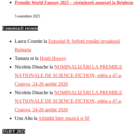
Premiile World Fantasy 2025 – câștigătorii anunțați la Brighton
5 noiembrie 2025
Comentarii recente
Lascu Cosmin
la
Episodul 8: Sefiștii români invadează
Bulgaria
Tamara m
la
Hugh Howey
Nicoleta Dinache
la
NOMINALIZĂRI LA PREMIILE
NAȚIONALE DE SCIENCE-FICTION, ediția a 47-a,
Craiova, 24-26 aprilie 2026
Nicoleta Dinache
la
NOMINALIZĂRI LA PREMIILE
NAȚIONALE DE SCIENCE-FICTION, ediția a 47-a,
Craiova, 24-26 aprilie 2026
Unu Altu
la
Afinități între muzică și SF
TGIFF 2025