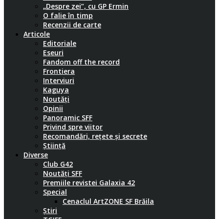
„Despre zei”, cu GP Ermin
O falie în timp
Recenzii de carte
Articole
Editoriale
Eseuri
Fandom off the record
Frontiera
Interviuri
Kaguya
Noutăți
Opinii
Panoramic SFF
Privind spre viitor
Recomandări, rețete și secrete
Știință
Diverse
Club G42
Noutăți SFF
Premiile revistei Galaxia 42
Special
Cenaclul ArtZONE SF Brăila
Știri