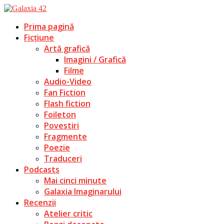
Prima pagină
Ficțiune
Artă grafică
Imagini / Grafică
Filme
Audio-Video
Fan Fiction
Flash fiction
Foileton
Povestiri
Fragmente
Poezie
Traduceri
Podcasts
Mai cinci minute
Galaxia Imaginarului
Recenzii
Atelier critic