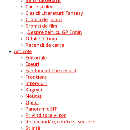
Benzi desenate
Carte și film
Clasicii Literaturii Fantasy
Cronici de jocuri
Cronici de film
„Despre zei”, cu GP Ermin
O falie în timp
Recenzii de carte
Articole
Editoriale
Eseuri
Fandom off the record
Frontiera
Interviuri
Kaguya
Noutăți
Opinii
Panoramic SFF
Privind spre viitor
Recomandări, rețete și secrete
Știință