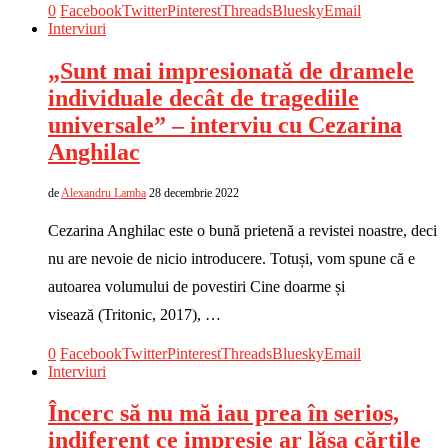
0
Facebook
Twitter
Pinterest
Threads
Bluesky
Email
Interviuri
„Sunt mai impresionată de dramele
individuale decât de tragediile
universale” – interviu cu Cezarina
Anghilac
de
Alexandru Lamba
28 decembrie 2022
Cezarina Anghilac este o bună prietenă a revistei noastre, deci
nu are nevoie de nicio introducere. Totuși, vom spune că e
autoarea volumului de povestiri Cine doarme și
visează (Tritonic, 2017), …
0
Facebook
Twitter
Pinterest
Threads
Bluesky
Email
Interviuri
Încerc să nu mă iau prea în serios,
indiferent ce impresie ar lăsa cărțile