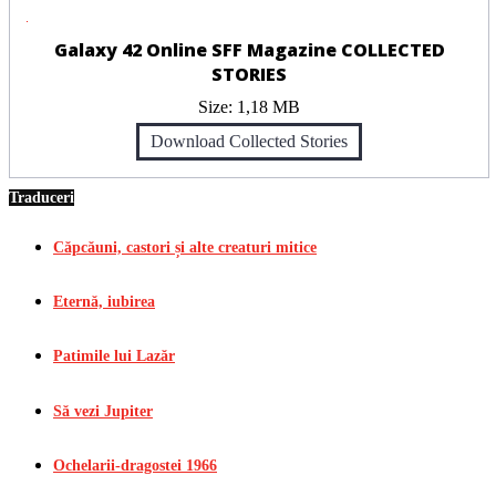
Galaxy 42 Online SFF Magazine COLLECTED
STORIES
Size:
1,18 MB
Download Collected Stories
Traduceri
Căpcăuni, castori și alte creaturi mitice
Eternă, iubirea
Patimile lui Lazăr
Să vezi Jupiter
Ochelarii-dragostei 1966