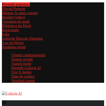
Povestiri populare:
Efectul Penrose
Misiune în afara cupolei
Invoker (video)
Alergarea de seară
Biblioteca lui Pavel
Rejuvenare
Falia
Arhivele Dincolo-Timpului
Axa lui Heron
Jumătatea goală
Ghidul colaboratorului
Despre revistă
Autorii noștri
Premiile Galaxia 42
Free E-books
Date de contact
Numărul curent