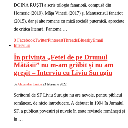
DOINA RUŞTI a scris trilogia fanariotă, compusă din
Homeric (2019), Mâța Vinerii (2017) și Manuscrisul fanariot
(2015), dar și alte romane cu miză socială puternică, apreciate
de critica literară: Fantoma …
0
Facebook
Twitter
Pinterest
Threads
Bluesky
Email
Interviuri
În privința „Fetei de pe Drumul
Mătăsii” nu m-am grăbit și nu am
greșit – Interviu cu Liviu Surugiu
de
Alexandru Lamba
23 februarie 2022
Scriitorul de SF Liviu Surugiu nu are nevoie, pentru piblicul
românesc, de nicio introducere. A debutat în 1994 în Jurnalul
SF, a publicat povestiri și nuvele în toate revistele românești și
în …