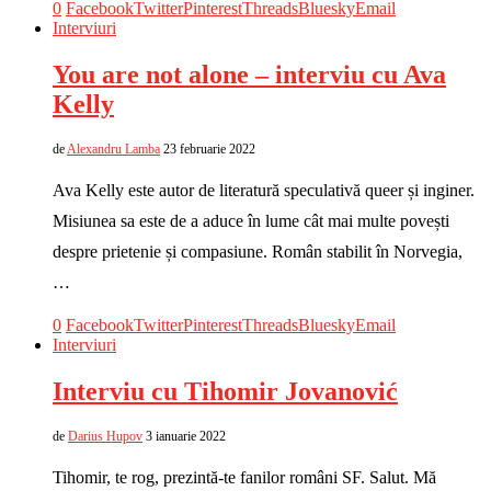
0
Facebook
Twitter
Pinterest
Threads
Bluesky
Email
Interviuri
You are not alone – interviu cu Ava
Kelly
de
Alexandru Lamba
23 februarie 2022
Ava Kelly este autor de literatură speculativă queer și inginer.
Misiunea sa este de a aduce în lume cât mai multe povești
despre prietenie și compasiune. Român stabilit în Norvegia,
…
0
Facebook
Twitter
Pinterest
Threads
Bluesky
Email
Interviuri
Interviu cu Tihomir Jovanović
de
Darius Hupov
3 ianuarie 2022
Tihomir, te rog, prezintă-te fanilor români SF. Salut. Mă