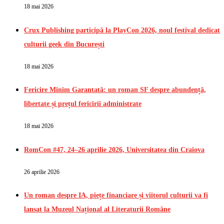
18 mai 2026
Crux Publishing participă la PlayCon 2026, noul festival dedicat
culturii geek din București
18 mai 2026
Fericire Minim Garantată: un roman SF despre abundență,
libertate și prețul fericirii administrate
18 mai 2026
RomCon #47, 24–26 aprilie 2026, Universitatea din Craiova
26 aprilie 2026
Un roman despre IA, piețe financiare și viitorul culturii va fi
lansat la Muzeul Național al Literaturii Române