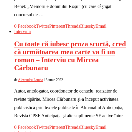
Benet: „Memoriile domnului Roșu” (cu care câștigat
concursul de …
0
Facebook
Twitter
Pinterest
Threads
Bluesky
Email
Interviuri
Cu toate că iubesc proza scurtă, cred
că următoarea mea carte va fi un
roman – Interviu cu Mircea
Cărbunaru
de
Alexandru Lamba
13 iunie 2022
Autor, antologator, coordonator de cenaclu, reaizator de
reviste tipărite, Mircea Cărbunaru și-a început activitatea
publicistică prin textele publicate în Almanahul Anticipaţia,
Revista CPSF Anticipaţia şi alte suplimente SF active între …
0
Facebook
Twitter
Pinterest
Threads
Bluesky
Email