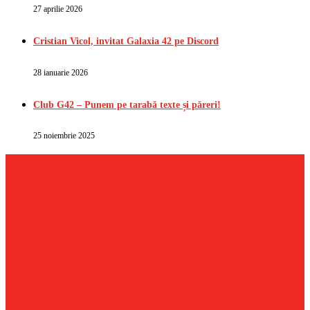
27 aprilie 2026
Cristian Vicol, invitat Galaxia 42 pe Discord
28 ianuarie 2026
Club G42 – Punem pe tarabă texte și păreri!
25 noiembrie 2025