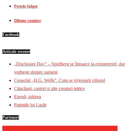
Peștele fulger
Dileme cosmice
Facebook
Articole recente
„Disclosure Day” – Spielberg se întoarce la extratereștri, dar
vorbește despre oameni
Cenaclul „H.G. Wells”. Cum se (p)repară viitorul
Căpcăuni, castori și alte creaturi mitice
Eternă, iubirea
Patimile lui Lazăr
Parteneri