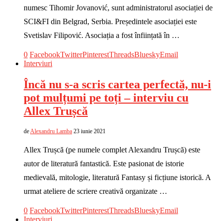
numesc Tihomir Jovanović, sunt administratorul asociației de
SCI&FI din Belgrad, Serbia. Președintele asociației este
Svetislav Filipović. Asociația a fost înființată în …
0
Facebook
Twitter
Pinterest
Threads
Bluesky
Email
Interviuri
Încă nu s-a scris cartea perfectă, nu-i
pot mulțumi pe toți – interviu cu
Allex Trușcă
de
Alexandru Lamba
23 iunie 2021
Allex Trușcă (pe numele complet Alexandru Trușcă) este
autor de literatură fantastică. Este pasionat de istorie
medievală, mitologie, literatură Fantasy și ficțiune istorică. A
urmat ateliere de scriere creativă organizate …
0
Facebook
Twitter
Pinterest
Threads
Bluesky
Email
Interviuri