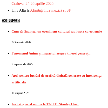
Craiova, 24-26 aprilie 2026
Unu Altu
la
Afinități între muzică și SF
TGIFF 2025
Cum să finanțezi un eveniment cultural sau lupta cu eolienele
22 ianuarie 2026
Fenomenul Anime și impactul asupra tinerei generații
5 septembrie 2025
Apel pentru lucrări de grafică digitală generate cu inteligența
artificială
11 august 2025
Invitat special online la TGIFF: Stanley Chen