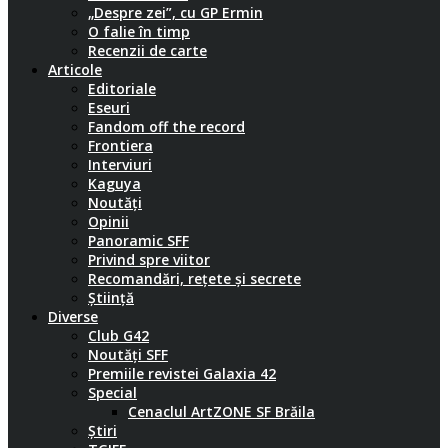
„Despre zei”, cu GP Ermin
O falie în timp
Recenzii de carte
Articole
Editoriale
Eseuri
Fandom off the record
Frontiera
Interviuri
Kaguya
Noutăți
Opinii
Panoramic SFF
Privind spre viitor
Recomandări, rețete și secrete
Știință
Diverse
Club G42
Noutăți SFF
Premiile revistei Galaxia 42
Special
Cenaclul ArtZONE SF Brăila
Știri