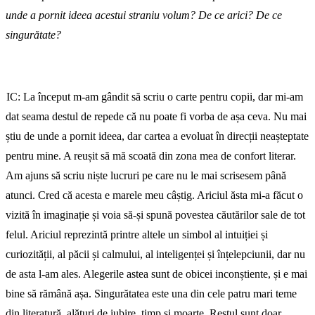
unde a pornit ideea acestui straniu volum? De ce arici? De ce
singurătate?
IC: La început m-am gândit să scriu o carte pentru copii, dar mi-am
dat seama destul de repede că nu poate fi vorba de așa ceva. Nu mai
știu de unde a pornit ideea, dar cartea a evoluat în direcții neașteptate
pentru mine. A reușit să mă scoată din zona mea de confort literar.
Am ajuns să scriu niște lucruri pe care nu le mai scrisesem până
atunci. Cred că acesta e marele meu câștig. Ariciul ăsta mi-a făcut o
vizită în imaginație și voia să-și spună povestea căutărilor sale de tot
felul. Ariciul reprezintă printre altele un simbol al intuiției și
curiozității, al păcii și calmului, al inteligenței și înțelepciunii, dar nu
de asta l-am ales. Alegerile astea sunt de obicei inconștiente, și e mai
bine să rămână așa. Singurătatea este una din cele patru mari teme
din literatură, alături de iubire, timp și moarte. Restul sunt doar