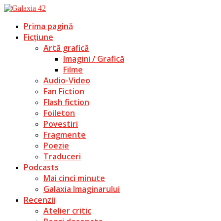
Prima pagină
Ficțiune
Artă grafică
Imagini / Grafică
Filme
Audio-Video
Fan Fiction
Flash fiction
Foileton
Povestiri
Fragmente
Poezie
Traduceri
Podcasts
Mai cinci minute
Galaxia Imaginarului
Recenzii
Atelier critic