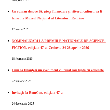
Un roman despre IA, piețe financiare și viitorul culturii va fi
lansat la Muzeul Național al Literaturii Române
17 martie 2026
NOMINALIZĂRI LA PREMIILE NAȚIONALE DE SCIENCE-
FICTION, ediția a 47-a, Craiova, 24-26 aprilie 2026
18 februarie 2026
Cum să finanțezi un eveniment cultural sau lupta cu eolienele
22 ianuarie 2026
Invitație la RomCon, ediția a 47-a
24 decembrie 2025