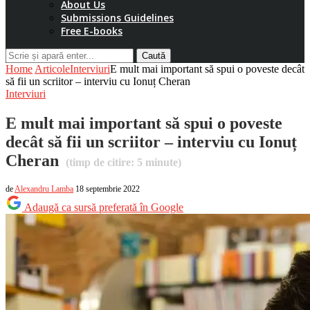
About Us
Submissions Guidelines
Free E-books
Caută
Home
Articole
Interviuri
E mult mai important să spui o poveste decât
să fii un scriitor – interviu cu Ionuț Cheran
Interviuri
E mult mai important să spui o poveste
decât să fii un scriitor – interviu cu Ionuț
Cheran
(timp de citire:
5
minute)
de
Alexandru Lamba
18 septembrie 2022
Adaugă ca sursă preferată în Google