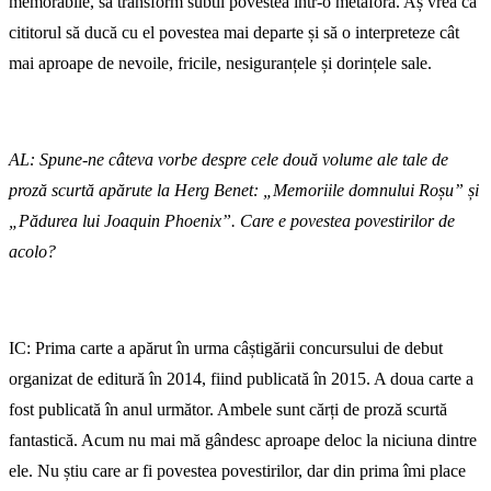
memorabile, să transform subtil povestea într-o metaforă. Aș vrea ca
cititorul să ducă cu el povestea mai departe și să o interpreteze cât
mai aproape de nevoile, fricile, nesiguranțele și dorințele sale.
AL: Spune-ne câteva vorbe despre cele două volume ale tale de
proză scurtă apărute la Herg Benet: „Memoriile domnului Roșu” și
„Pădurea lui Joaquin Phoenix”. Care e povestea povestirilor de
acolo?
IC: Prima carte a apărut în urma câștigării concursului de debut
organizat de editură în 2014, fiind publicată în 2015. A doua carte a
fost publicată în anul următor. Ambele sunt cărți de proză scurtă
fantastică. Acum nu mai mă gândesc aproape deloc la niciuna dintre
ele. Nu știu care ar fi povestea povestirilor, dar din prima îmi place