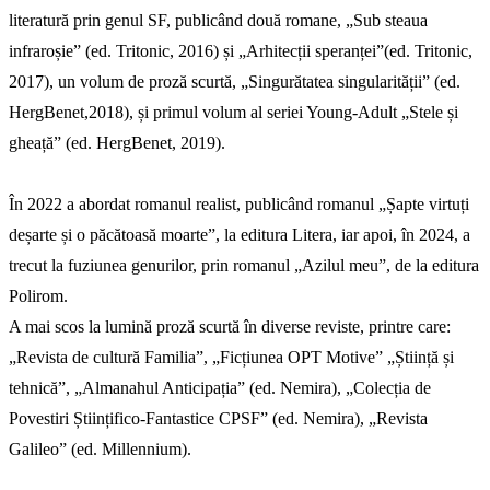
literatură prin genul SF, publicând două romane, „Sub steaua
infraroșie” (ed. Tritonic, 2016) și „Arhitecții speranței”(ed. Tritonic,
2017), un volum de proză scurtă, „Singurătatea singularității” (ed.
HergBenet,2018), și primul volum al seriei Young-Adult „Stele și
gheață” (ed. HergBenet, 2019).
În 2022 a abordat romanul realist, publicând romanul „Șapte virtuți
deșarte și o păcătoasă moarte”, la editura Litera, iar apoi, în 2024, a
trecut la fuziunea genurilor, prin romanul „Azilul meu”, de la editura
Polirom.
A mai scos la lumină proză scurtă în diverse reviste, printre care:
„Revista de cultură Familia”, „Ficțiunea OPT Motive” „Știință și
tehnică”, „Almanahul Anticipația” (ed. Nemira), „Colecția de
Povestiri Științifico-Fantastice CPSF” (ed. Nemira), „Revista
Galileo” (ed. Millennium).