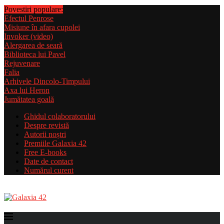
Povestiri populare:
Efectul Penrose
Misiune în afara cupolei
Invoker (video)
Alergarea de seară
Biblioteca lui Pavel
Rejuvenare
Falia
Arhivele Dincolo-Timpului
Axa lui Heron
Jumătatea goală
Ghidul colaboratorului
Despre revistă
Autorii noștri
Premiile Galaxia 42
Free E-books
Date de contact
Numărul curent