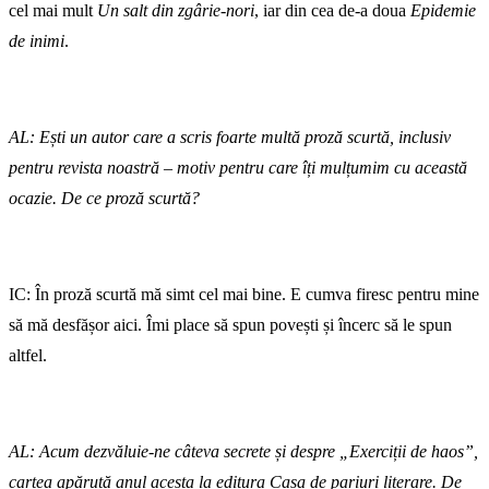
cel mai mult
Un salt din zgârie-nori
, iar din cea de-a doua
Epidemie
de inimi
.
AL: Ești un autor care a scris foarte multă proză scurtă, inclusiv
pentru revista noastră – motiv pentru care îți mulțumim cu această
ocazie. De ce proză scurtă?
IC: În proză scurtă mă simt cel mai bine. E cumva firesc pentru mine
să mă desfășor aici. Îmi place să spun povești și încerc să le spun
altfel.
AL: Acum dezvăluie-ne câteva secrete și despre „Exerciții de haos”,
cartea apărută anul acesta la editura Casa de pariuri literare. De