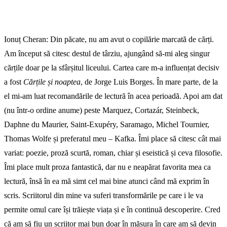
Ionuț Cheran: Din păcate, nu am avut o copilărie marcată de cărți.
Am început să citesc destul de târziu, ajungând să-mi aleg singur
cărțile doar pe la sfârșitul liceului. Cartea care m-a influențat decisiv
a fost
Cărțile și noaptea
, de Jorge Luis Borges. În mare parte, de la
el mi-am luat recomandările de lectură în acea perioadă. Apoi am dat
(nu într-o ordine anume) peste Marquez, Cortazár, Steinbeck,
Daphne du Maurier, Saint-Exupéry, Saramago, Michel Tournier,
Thomas Wolfe și preferatul meu – Kafka. Îmi place să citesc cât mai
variat: poezie, proză scurtă, roman, chiar și eseistică și ceva filosofie.
Îmi place mult proza fantastică, dar nu e neapărat favorita mea ca
lectură, însă în ea mă simt cel mai bine atunci când mă exprim în
scris. Scriitorul din mine va suferi transformările pe care i le va
permite omul care își trăiește viața și e în continuă descoperire. Cred
că am să fiu un scriitor mai bun doar în măsura în care am să devin