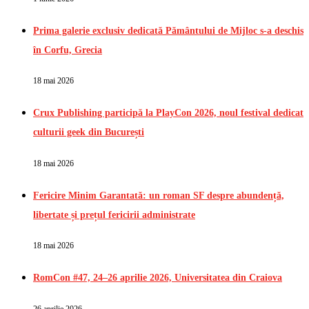
Prima galerie exclusiv dedicată Pământului de Mijloc s-a deschis
în Corfu, Grecia
18 mai 2026
Crux Publishing participă la PlayCon 2026, noul festival dedicat
culturii geek din București
18 mai 2026
Fericire Minim Garantată: un roman SF despre abundență,
libertate și prețul fericirii administrate
18 mai 2026
RomCon #47, 24–26 aprilie 2026, Universitatea din Craiova
26 aprilie 2026