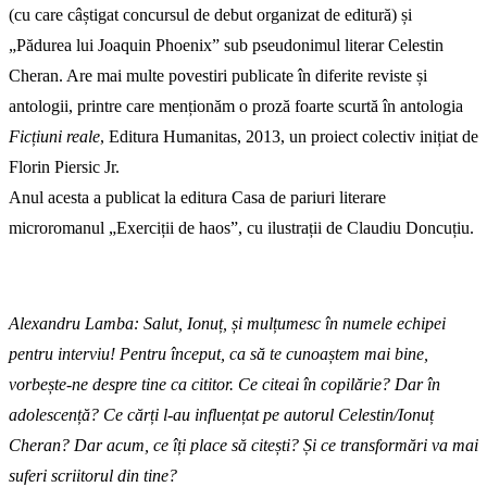
(cu care câștigat concursul de debut organizat de editură) și
„Pădurea lui Joaquin Phoenix” sub pseudonimul literar Celestin
Cheran. Are mai multe povestiri publicate în diferite reviste și
antologii, printre care menționăm o proză foarte scurtă în antologia
Ficțiuni reale
, Editura Humanitas, 2013, un proiect colectiv inițiat de
Florin Piersic Jr.
Anul acesta a publicat la editura Casa de pariuri literare
microromanul „Exerciții de haos”, cu ilustrații de Claudiu Doncuțiu.
Alexandru Lamba: Salut, Ionuț, și mulțumesc în numele echipei
pentru interviu! Pentru început, ca să te cunoaștem mai bine,
vorbește-ne despre tine ca cititor. Ce citeai în copilărie? Dar în
adolescență? Ce cărți l-au influențat pe autorul Celestin/Ionuț
Cheran? Dar acum, ce îți place să citești? Și ce transformări va mai
suferi scriitorul din tine?