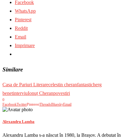
Facebook
WhatsApp
Pinterest
Reddit
Email
Imprimare
Similare
Casa de Pariuri Literare
celestin cheran
fantastic
herg
benet
interviu
Ionuț Cheran
povestiri
0
Facebook
Twitter
Pinterest
Threads
Bluesky
Email
Alexandru Lamba
Alexandru Lamba s-a născut în 1980, la Brașov. A debutat în