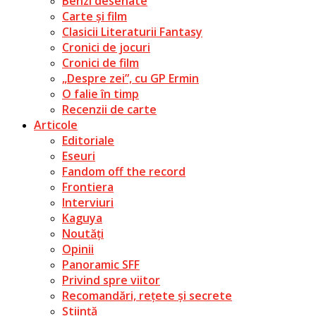
Benzi desenate
Carte și film
Clasicii Literaturii Fantasy
Cronici de jocuri
Cronici de film
„Despre zei”, cu GP Ermin
O falie în timp
Recenzii de carte
Articole
Editoriale
Eseuri
Fandom off the record
Frontiera
Interviuri
Kaguya
Noutăți
Opinii
Panoramic SFF
Privind spre viitor
Recomandări, rețete și secrete
Știință