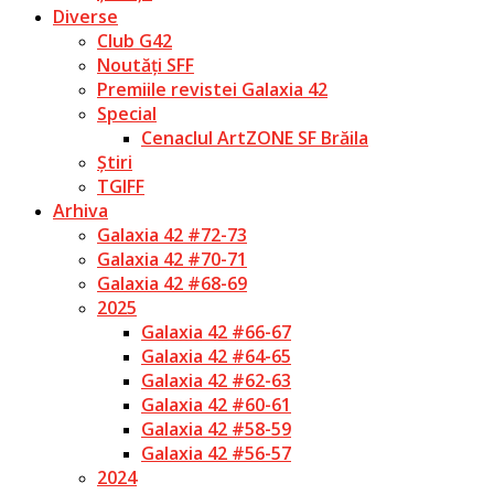
Diverse
Club G42
Noutăți SFF
Premiile revistei Galaxia 42
Special
Cenaclul ArtZONE SF Brăila
Știri
TGIFF
Arhiva
Galaxia 42 #72-73
Galaxia 42 #70-71
Galaxia 42 #68-69
2025
Galaxia 42 #66-67
Galaxia 42 #64-65
Galaxia 42 #62-63
Galaxia 42 #60-61
Galaxia 42 #58-59
Galaxia 42 #56-57
2024