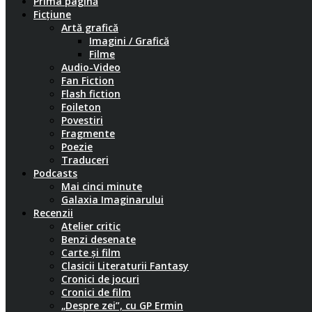
Prima pagină
Ficțiune
Artă grafică
Imagini / Grafică
Filme
Audio-Video
Fan Fiction
Flash fiction
Foileton
Povestiri
Fragmente
Poezie
Traduceri
Podcasts
Mai cinci minute
Galaxia Imaginarului
Recenzii
Atelier critic
Benzi desenate
Carte și film
Clasicii Literaturii Fantasy
Cronici de jocuri
Cronici de film
„Despre zei”, cu GP Ermin