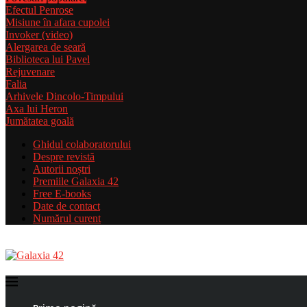
Efectul Penrose
Misiune în afara cupolei
Invoker (video)
Alergarea de seară
Biblioteca lui Pavel
Rejuvenare
Falia
Arhivele Dincolo-Timpului
Axa lui Heron
Jumătatea goală
Ghidul colaboratorului
Despre revistă
Autorii noștri
Premiile Galaxia 42
Free E-books
Date de contact
Numărul curent