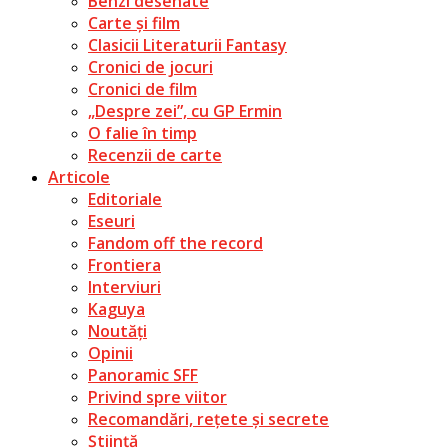
Benzi desenate
Carte și film
Clasicii Literaturii Fantasy
Cronici de jocuri
Cronici de film
„Despre zei”, cu GP Ermin
O falie în timp
Recenzii de carte
Articole
Editoriale
Eseuri
Fandom off the record
Frontiera
Interviuri
Kaguya
Noutăți
Opinii
Panoramic SFF
Privind spre viitor
Recomandări, rețete și secrete
Știință